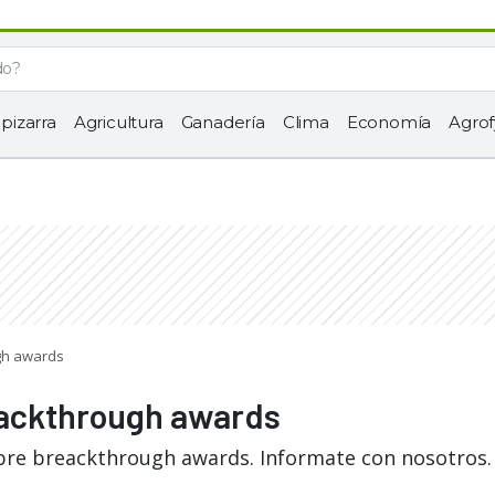
 pizarra
Agricultura
Ganadería
Clima
Economía
Agrof
ugh awards
eackthrough awards
obre breackthrough awards. Informate con nosotros.