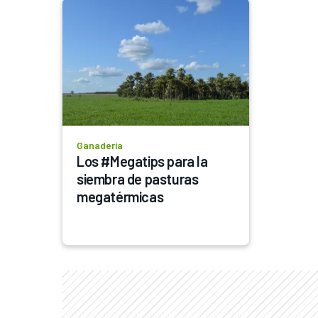
Ganadería
Los #Megatips para la 
siembra de pasturas 
megatérmicas