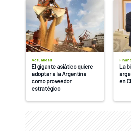
Actualidad
Finan
El gigante asiático quiere 
La b
adoptar a la Argentina 
arge
como proveedor 
en C
estratégico