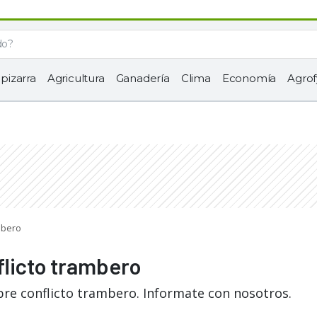
 pizarra
Agricultura
Ganadería
Clima
Economía
Agrof
mbero
flicto trambero
bre conflicto trambero. Informate con nosotros.