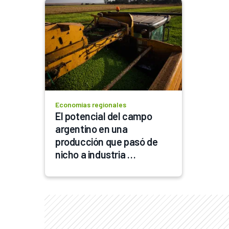
Economías regionales
El potencial del campo 
argentino en una 
producción que pasó de 
nicho a industria 
multimillonaria en menos 
de una década: "La 
calidad argentina es 
altamente demandada y 
reconocida"