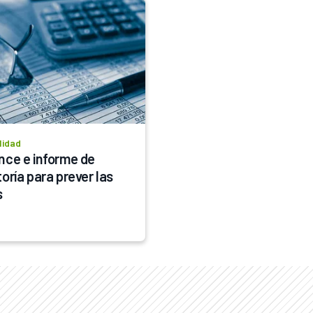
lidad
nce e informe de 
oría para prever las 
s