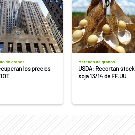
do de granos
Mercado de granos
ecuperan los precios 
USDA: Recortan stocks
CBOT
soja 13/14 de EE.UU.