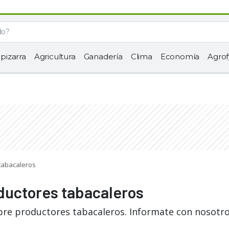
 pizarra
Agricultura
Ganadería
Clima
Economía
Agrof
 tabacaleros
oductores tabacaleros
bre productores tabacaleros. Informate con nosotro