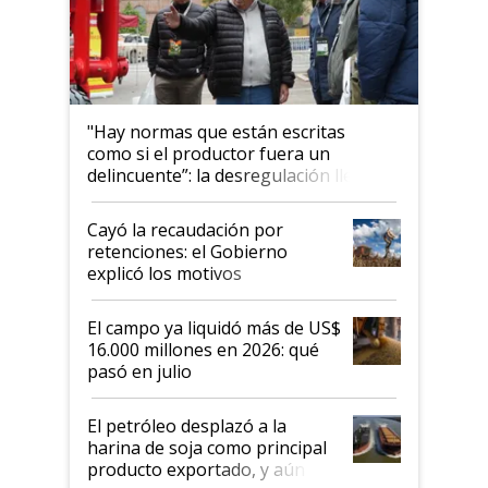
"Hay normas que están escritas
como si el productor fuera un
delincuente”: la desregulación llegó
al Congreso Aapresid y hasta se
habló del financiamiento al IPCVA
Cayó la recaudación por
retenciones: el Gobierno
explicó los motivos
El campo ya liquidó más de US$
16.000 millones en 2026: qué
pasó en julio
El petróleo desplazó a la
harina de soja como principal
producto exportado, y aún así