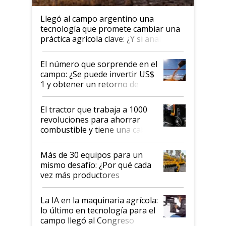
Llegó al campo argentino una
tecnología que promete cambiar una
práctica agrícola clave: ¿Y si analizar
el suelo fuera tan simple como
apretar un botón?
El número que sorprende en el
campo: ¿Se puede invertir US$
1 y obtener un retorno de
hasta US$ 10 en agricultura?
El tractor que trabaja a 1000
revoluciones para ahorrar
combustible y tiene una cabina
que parece una computadora:
lo último en el mundo,
Más de 30 equipos para un
disponible en Argentina
mismo desafío: ¿Por qué cada
vez más productores
incorporan fertilizante bajo
tierra?
La IA en la maquinaria agrícola:
lo último en tecnología para el
campo llegó al Congreso