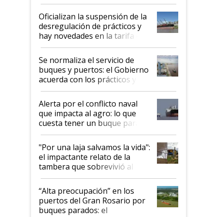
Oficializan la suspensión de la
desregulación de prácticos y
hay novedades en la tarifa de
la hidrovía
Se normaliza el servicio de
buques y puertos: el Gobierno
acuerda con los prácticos y
suspende el decreto de
desregulación
Alerta por el conflicto naval
que impacta al agro: lo que
cuesta tener un buque parado
y el peligro de que Argentina
pase a ser "país sucio"
"Por una laja salvamos la vida":
el impactante relato de la
tambera que sobrevivió al
tornado
“Alta preocupación” en los
puertos del Gran Rosario por
buques parados: el