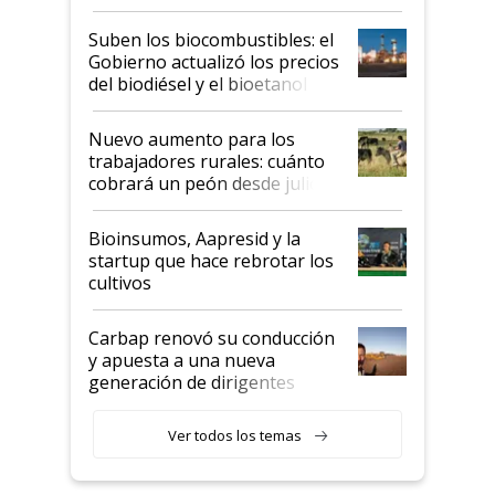
funcionamiento de las
exportadoras en tensión tras
Suben los biocombustibles: el
la medida de fuerza de los
Gobierno actualizó los precios
prácticos
del biodiésel y el bioetanol
Nuevo aumento para los
trabajadores rurales: cuánto
cobrará un peón desde julio
Bioinsumos, Aapresid y la
startup que hace rebrotar los
cultivos
Carbap renovó su conducción
y apuesta a una nueva
generación de dirigentes
rurales
Ver todos los temas