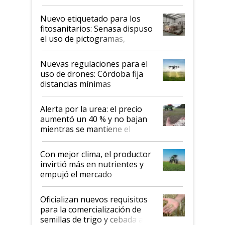
productividad en la campaña
fina
Nuevo etiquetado para los
fitosanitarios: Senasa dispuso
el uso de pictogramas,
palabras de advertencia e
indicaciones
Nuevas regulaciones para el
uso de drones: Córdoba fija
distancias mínimas
Alerta por la urea: el precio
aumentó un 40 % y no bajan
mientras se mantiene el
conflicto en Medio Oriente
Con mejor clima, el productor
invirtió más en nutrientes y
empujó el mercado
Oficializan nuevos requisitos
para la comercialización de
semillas de trigo y cebada a