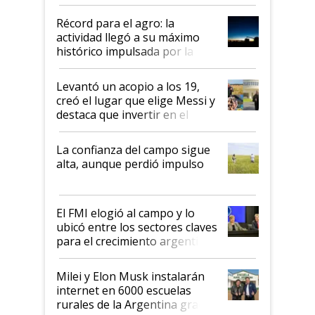
el agro aportó casi seis de cada
diez dólares y sostuvo el
Récord para el agro: la
liderazgo en un semestre
actividad llegó a su máximo
récord
histórico impulsada por la
cosecha y las exportaciones
Levantó un acopio a los 19,
creó el lugar que elige Messi y
destaca que invertir en el
kirchnerismo era como "darle
plata a un hijo para droga":
La confianza del campo sigue
Juan Félix Rossetti, el libertario
alta, aunque perdió impulso
que de una dura crisis salió
más fuerte y apuesta al cambio
de Milei
El FMI elogió al campo y lo
ubicó entre los sectores claves
para el crecimiento argentino
Milei y Elon Musk instalarán
internet en 6000 escuelas
rurales de la Argentina gracias