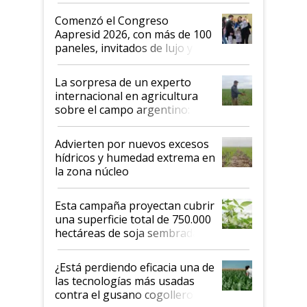
Argentina se sigan discutiendo
Comenzó el Congreso
las mismas cosas de hace 50
Aapresid 2026, con más de 100
años"
paneles, invitados de lujo y
todas las tendencias
La sorpresa de un experto
internacional en agricultura
sobre el campo argentino:
"Estoy muy impresionado"
Advierten por nuevos excesos
hídricos y humedad extrema en
la zona núcleo
Esta campaña proyectan cubrir
una superficie total de 750.000
hectáreas de soja sembradas
con una nueva generación de
variedades que marcan un
¿Está perdiendo eficacia una de
salto tecnológico en genética y
las tecnologías más usadas
rendimiento
contra el gusano cogollero? El