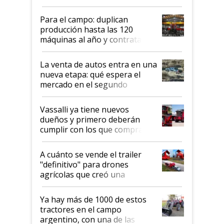
Aapresid 2026
Para el campo: duplican
producción hasta las 120
máquinas al año y contratan
especialistas de la industria
automotriz para lograrlo
La venta de autos entra en una
nueva etapa: qué espera el
mercado en el segundo
semestre
Vassalli ya tiene nuevos
dueños y primero deberán
cumplir con los que compraron
cosechadoras y todavía no las
recibieron: quién está detrás
A cuánto se vende el trailer
del rescate de la empresa
"definitivo" para drones
agrícolas que creó una
empresa argentina: "Veíamos a
contratistas invirtiendo miles
Ya hay más de 1000 de estos
de dólares en drones de última
tractores en el campo
generación que luego eran
argentino, con una de las