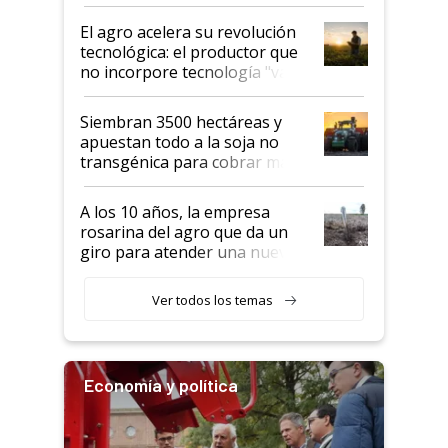
desafío de una tecnología clave
El agro acelera su revolución
tecnológica: el productor que
no incorpore tecnología "va a
perder el tren"
Siembran 3500 hectáreas y
apuestan todo a la soja no
transgénica para cobrar más
por tonelada: compraron un
semillero
A los 10 años, la empresa
rosarina del agro que da un
giro para atender una nueva
etapa en el agro
Ver todos los temas
Economía y política