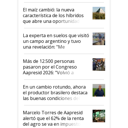
posibilidades de crecimiento son
infinitas"
El maíz cambió: la nueva
característica de los híbridos
que abre una oportunidad en
el lote
La experta en suelos que visitó
un campo argentino y tuvo
una revelación: "Me
impresionó mucho"
Más de 12.500 personas
pasaron por el Congreso
Aapresid 2026: "Volvió a
demostrar que hablar del
suelo es hablar de todo el
En un cambio rotundo, ahora
sistema productivo"
el productor brasilero destaca
las buenas condiciones del
agro argentino para invertir:
"Los veo más motivados"
Marcelo Torres de Aapresid
alertó que el 62% de la renta
del agro se va en impuestos: