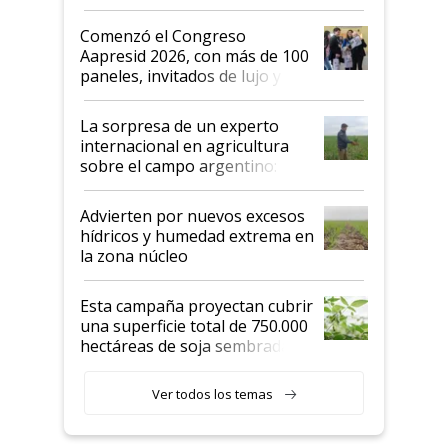
"No es bueno que en
Argentina se sigan discutiendo
Comenzó el Congreso
las mismas cosas de hace 50
Aapresid 2026, con más de 100
años"
paneles, invitados de lujo y
todas las tendencias
La sorpresa de un experto
internacional en agricultura
sobre el campo argentino:
"Estoy muy impresionado"
Advierten por nuevos excesos
hídricos y humedad extrema en
la zona núcleo
Esta campaña proyectan cubrir
una superficie total de 750.000
hectáreas de soja sembradas
con una nueva generación de
variedades que marcan un
Ver todos los temas
salto tecnológico en genética y
rendimiento