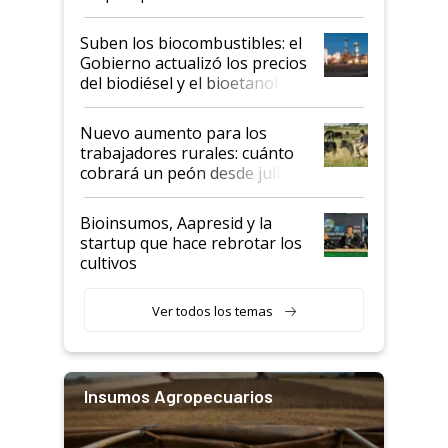
funcionamiento de las
exportadoras en tensión tras
Suben los biocombustibles: el
la medida de fuerza de los
Gobierno actualizó los precios
prácticos
del biodiésel y el bioetanol
Nuevo aumento para los
trabajadores rurales: cuánto
cobrará un peón desde julio
Bioinsumos, Aapresid y la
startup que hace rebrotar los
cultivos
Ver todos los temas
Insumos Agropecuarios