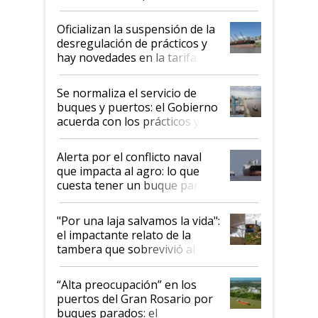
Posta
Oficializan la suspensión de la
desregulación de prácticos y
hay novedades en la tarifa de
la hidrovía
Se normaliza el servicio de
buques y puertos: el Gobierno
acuerda con los prácticos y
suspende el decreto de
desregulación
Alerta por el conflicto naval
que impacta al agro: lo que
cuesta tener un buque parado
y el peligro de que Argentina
pase a ser "país sucio"
"Por una laja salvamos la vida":
el impactante relato de la
tambera que sobrevivió al
tornado
“Alta preocupación” en los
puertos del Gran Rosario por
buques parados: el