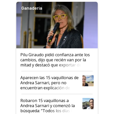
Ganadería
Pilu Giraudo pidió confianza ante los
cambios, dijo que recién van por la
mitad y destacó que exportar dejó de
ser "para unos pocos": "Tenemos un
mandato muy claro del gobierno
Aparecen las 15 vaquillonas de
nacional"
Andrea Sarnari, pero no
encuentran explicación de
cómo llegaron allí
Robaron 15 vaquillonas a
Andrea Sarnari y comenzó la
búsqueda: “Todos los días le