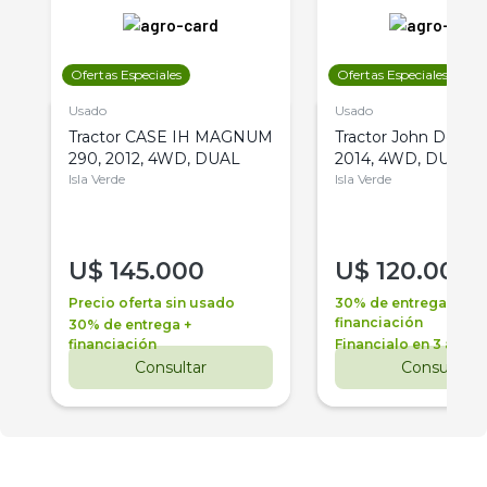
Ofertas Especiales
Ofertas Especiales
Usado
Usado
Tractor CASE IH MAGNUM
Tractor John Deere 
290, 2012, 4WD, DUAL
2014, 4WD, DUAL
Isla Verde
Isla Verde
U$
145.000
U$
120.000
Precio oferta sin usado
30% de entrega +
financiación
30% de entrega +
financiación
Financialo en 3 años
Consultar
Consultar