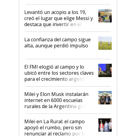
cosecha y las exportaciones
Levantó un acopio a los 19,
creó el lugar que elige Messi y
destaca que invertir en el
kirchnerismo era como "darle
plata a un hijo para droga":
La confianza del campo sigue
Juan Félix Rossetti, el libertario
alta, aunque perdió impulso
que de una dura crisis salió
más fuerte y apuesta al cambio
de Milei
El FMI elogió al campo y lo
ubicó entre los sectores claves
para el crecimiento argentino
Milei y Elon Musk instalarán
internet en 6000 escuelas
rurales de la Argentina gracias
a un acuerdo con Starlink
Milei en La Rural: el campo
apoyó el rumbo, pero sin
renunciar al reclamo por las