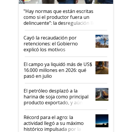
"Hay normas que están escritas
como si el productor fuera un
delincuente”: la desregulación llegó
al Congreso Aapresid y hasta se
habló del financiamiento al IPCVA
Cayó la recaudación por
retenciones: el Gobierno
explicó los motivos
El campo ya liquidó más de US$
16.000 millones en 2026: qué
pasó en julio
El petróleo desplazó a la
harina de soja como principal
producto exportado, y aún así
el agro aportó casi seis de cada
diez dólares y sostuvo el
Récord para el agro: la
liderazgo en un semestre
actividad llegó a su máximo
récord
histórico impulsada por la