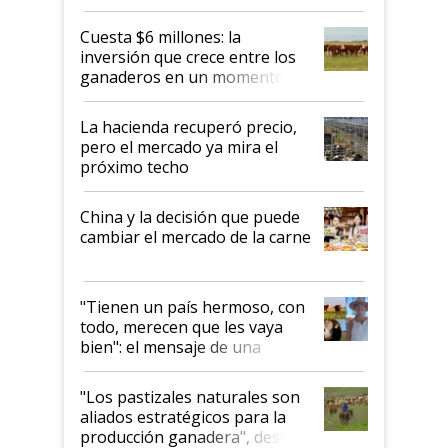
toca a algún productor”
Cuesta $6 millones: la
inversión que crece entre los
ganaderos en un momento
histórico para la actividad
La hacienda recuperó precio,
pero el mercado ya mira el
próximo techo
China y la decisión que puede
cambiar el mercado de la carne
"Tienen un país hermoso, con
todo, merecen que les vaya
bien": el mensaje de una
ganadera uruguaya sobre las
oportunidades que se abren
"Los pastizales naturales son
para el agro en Argentina, con
aliados estratégicos para la
foco en la carne
producción ganadera", destaca