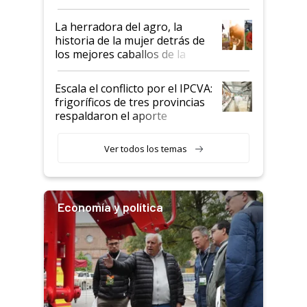
la iniciativa que ya reúne a 46
establecimientos en Argentina
La herradora del agro, la
historia de la mujer detrás de
los mejores caballos de la
Argentina y los mitos que
todavía hacen sufrir a estos
Escala el conflicto por el IPCVA:
animales: "Mientras me
frigoríficos de tres provincias
descalificaban, yo seguí
respaldaron el aporte
haciendo currículum"
obligatorio
Ver todos los temas
Economía y política