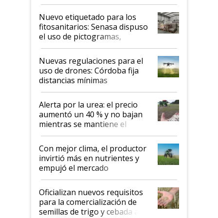
productividad en la campaña
fina
Nuevo etiquetado para los
fitosanitarios: Senasa dispuso
el uso de pictogramas,
palabras de advertencia e
indicaciones
Nuevas regulaciones para el
uso de drones: Córdoba fija
distancias mínimas
Alerta por la urea: el precio
aumentó un 40 % y no bajan
mientras se mantiene el
conflicto en Medio Oriente
Con mejor clima, el productor
invirtió más en nutrientes y
empujó el mercado
Oficializan nuevos requisitos
para la comercialización de
semillas de trigo y cebada a