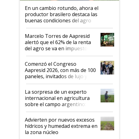
En un cambio rotundo, ahora el
productor brasilero destaca las
buenas condiciones del agro
argentino para invertir: "Los veo
más motivados"
Marcelo Torres de Aapresid
alertó que el 62% de la renta
del agro se va en impuestos:
"No es bueno que en
Argentina se sigan discutiendo
Comenzó el Congreso
las mismas cosas de hace 50
Aapresid 2026, con más de 100
años"
paneles, invitados de lujo y
todas las tendencias
La sorpresa de un experto
internacional en agricultura
sobre el campo argentino:
"Estoy muy impresionado"
Advierten por nuevos excesos
hídricos y humedad extrema en
la zona núcleo