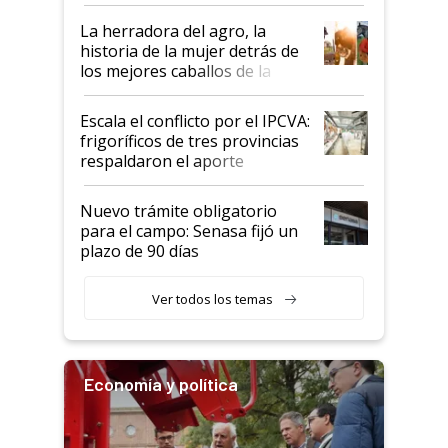
la iniciativa que ya reúne a 46
establecimientos en Argentina
La herradora del agro, la
historia de la mujer detrás de
los mejores caballos de la
Argentina y los mitos que
todavía hacen sufrir a estos
Escala el conflicto por el IPCVA:
animales: "Mientras me
frigoríficos de tres provincias
descalificaban, yo seguí
respaldaron el aporte
haciendo currículum"
obligatorio
Nuevo trámite obligatorio
para el campo: Senasa fijó un
plazo de 90 días
Ver todos los temas
Economía y política