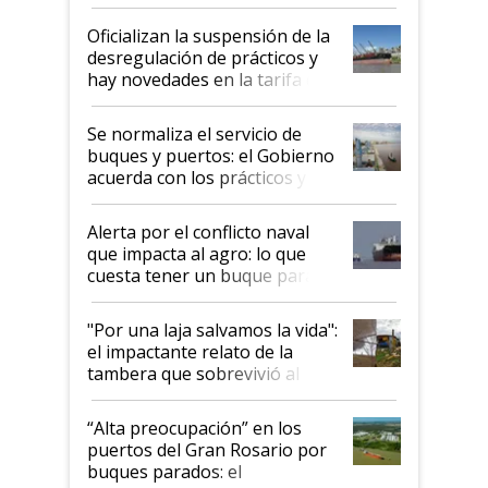
Oficializan la suspensión de la
desregulación de prácticos y
hay novedades en la tarifa de
la hidrovía
Se normaliza el servicio de
buques y puertos: el Gobierno
acuerda con los prácticos y
suspende el decreto de
desregulación
Alerta por el conflicto naval
que impacta al agro: lo que
cuesta tener un buque parado
y el peligro de que Argentina
pase a ser "país sucio"
"Por una laja salvamos la vida":
el impactante relato de la
tambera que sobrevivió al
tornado
“Alta preocupación” en los
puertos del Gran Rosario por
buques parados: el