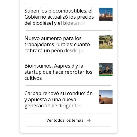
funcionamiento de las
exportadoras en tensión tras
Suben los biocombustibles: el
la medida de fuerza de los
Gobierno actualizó los precios
prácticos
del biodiésel y el bioetanol
Nuevo aumento para los
trabajadores rurales: cuánto
cobrará un peón desde julio
Bioinsumos, Aapresid y la
startup que hace rebrotar los
cultivos
Carbap renovó su conducción
y apuesta a una nueva
generación de dirigentes
rurales
Ver todos los temas