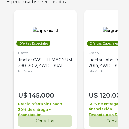
Especial usados seleccionados
Ofertas Especiales
Ofertas Especiales
Usado
Usado
Tractor CASE IH MAGNUM
Tractor John Deere 
290, 2012, 4WD, DUAL
2014, 4WD, DUAL
Isla Verde
Isla Verde
U$
145.000
U$
120.000
Precio oferta sin usado
30% de entrega +
financiación
30% de entrega +
financiación
Financialo en 3 años
Consultar
Consultar