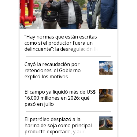
"Hay normas que están escritas
como si el productor fuera un
delincuente”: la desregulación llegó
al Congreso Aapresid y hasta se
habló del financiamiento al IPCVA
Cayó la recaudación por
retenciones: el Gobierno
explicó los motivos
El campo ya liquidó más de US$
16.000 millones en 2026: qué
pasó en julio
El petróleo desplazó a la
harina de soja como principal
producto exportado, y aún así