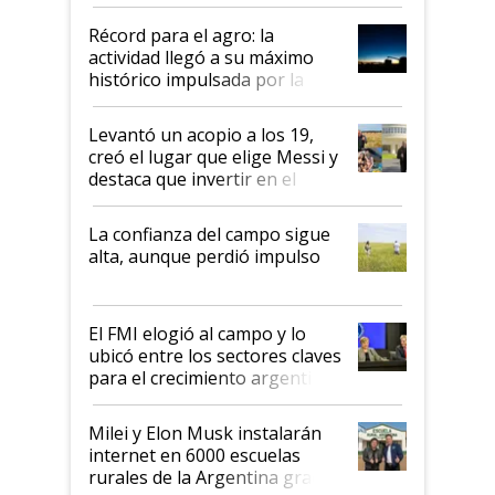
el agro aportó casi seis de cada
diez dólares y sostuvo el
Récord para el agro: la
liderazgo en un semestre
actividad llegó a su máximo
récord
histórico impulsada por la
cosecha y las exportaciones
Levantó un acopio a los 19,
creó el lugar que elige Messi y
destaca que invertir en el
kirchnerismo era como "darle
plata a un hijo para droga":
La confianza del campo sigue
Juan Félix Rossetti, el libertario
alta, aunque perdió impulso
que de una dura crisis salió
más fuerte y apuesta al cambio
de Milei
El FMI elogió al campo y lo
ubicó entre los sectores claves
para el crecimiento argentino
Milei y Elon Musk instalarán
internet en 6000 escuelas
rurales de la Argentina gracias