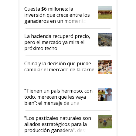
Cuesta $6 millones: la
inversión que crece entre los
ganaderos en un momento
histórico para la actividad
La hacienda recuperó precio,
pero el mercado ya mira el
próximo techo
China y la decisión que puede
cambiar el mercado de la carne
"Tienen un país hermoso, con
todo, merecen que les vaya
bien": el mensaje de una
ganadera uruguaya sobre las
oportunidades que se abren
"Los pastizales naturales son
para el agro en Argentina, con
aliados estratégicos para la
foco en la carne
producción ganadera", destaca