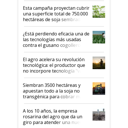
Esta campaña proyectan cubrir
una superficie total de 750.000
hectáreas de soja sembradas
con una nueva generación de
variedades que marcan un
¿Está perdiendo eficacia una de
salto tecnológico en genética y
las tecnologías más usadas
rendimiento
contra el gusano cogollero? El
desafío de una tecnología clave
El agro acelera su revolución
tecnológica: el productor que
no incorpore tecnología "va a
perder el tren"
Siembran 3500 hectáreas y
apuestan todo a la soja no
transgénica para cobrar más
por tonelada: compraron un
semillero
A los 10 años, la empresa
rosarina del agro que da un
giro para atender una nueva
etapa en el agro