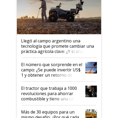
Llegó al campo argentino una
tecnología que promete cambiar una
práctica agrícola clave: ¿Y si analizar
el suelo fuera tan simple como
apretar un botón?
El número que sorprende en el
campo: ¿Se puede invertir US$
1 y obtener un retorno de
hasta US$ 10 en agricultura?
El tractor que trabaja a 1000
revoluciones para ahorrar
combustible y tiene una cabina
que parece una computadora:
lo último en el mundo,
Más de 30 equipos para un
disponible en Argentina
mismo desafío: ¿Por qué cada