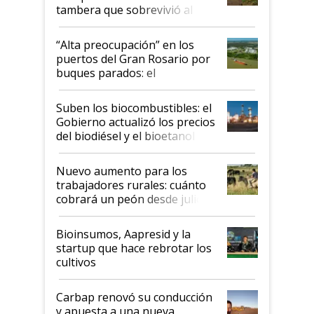
tambera que sobrevivió al
tornado
“Alta preocupación” en los
puertos del Gran Rosario por
buques parados: el
funcionamiento de las
exportadoras en tensión tras
Suben los biocombustibles: el
la medida de fuerza de los
Gobierno actualizó los precios
prácticos
del biodiésel y el bioetanol
Nuevo aumento para los
trabajadores rurales: cuánto
cobrará un peón desde julio
Bioinsumos, Aapresid y la
startup que hace rebrotar los
cultivos
Carbap renovó su conducción
y apuesta a una nueva