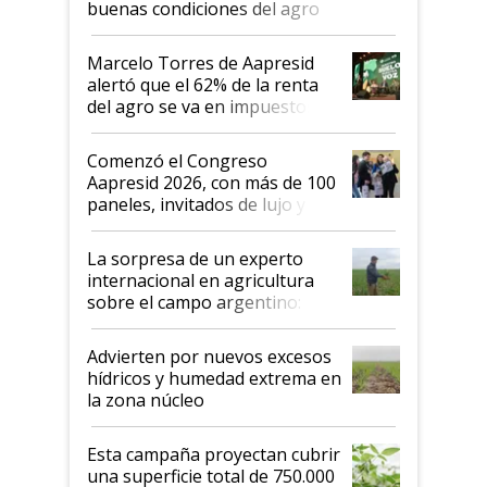
buenas condiciones del agro
argentino para invertir: "Los veo
más motivados"
Marcelo Torres de Aapresid
alertó que el 62% de la renta
del agro se va en impuestos:
"No es bueno que en
Argentina se sigan discutiendo
Comenzó el Congreso
las mismas cosas de hace 50
Aapresid 2026, con más de 100
años"
paneles, invitados de lujo y
todas las tendencias
La sorpresa de un experto
internacional en agricultura
sobre el campo argentino:
"Estoy muy impresionado"
Advierten por nuevos excesos
hídricos y humedad extrema en
la zona núcleo
Esta campaña proyectan cubrir
una superficie total de 750.000