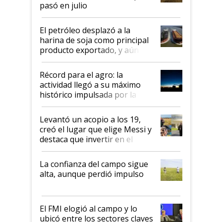
pasó en julio
El petróleo desplazó a la
harina de soja como principal
producto exportado, y aún así
el agro aportó casi seis de cada
diez dólares y sostuvo el
Récord para el agro: la
liderazgo en un semestre
actividad llegó a su máximo
récord
histórico impulsada por la
cosecha y las exportaciones
Levantó un acopio a los 19,
creó el lugar que elige Messi y
destaca que invertir en el
kirchnerismo era como "darle
plata a un hijo para droga":
La confianza del campo sigue
Juan Félix Rossetti, el libertario
alta, aunque perdió impulso
que de una dura crisis salió
más fuerte y apuesta al cambio
de Milei
El FMI elogió al campo y lo
ubicó entre los sectores claves