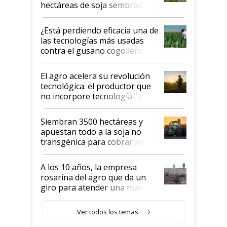
hectáreas de soja sembradas
con una nueva generación de
variedades que marcan un
¿Está perdiendo eficacia una de
salto tecnológico en genética y
las tecnologías más usadas
rendimiento
contra el gusano cogollero? El
desafío de una tecnología clave
El agro acelera su revolución
tecnológica: el productor que
no incorpore tecnología "va a
perder el tren"
Siembran 3500 hectáreas y
apuestan todo a la soja no
transgénica para cobrar más
por tonelada: compraron un
semillero
A los 10 años, la empresa
rosarina del agro que da un
giro para atender una nueva
etapa en el agro
Ver todos los temas