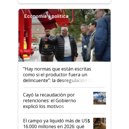
Economía y política
"Hay normas que están escritas
como si el productor fuera un
delincuente”: la desregulación llegó
al Congreso Aapresid y hasta se
habló del financiamiento al IPCVA
Cayó la recaudación por
retenciones: el Gobierno
explicó los motivos
El campo ya liquidó más de US$
16.000 millones en 2026: qué