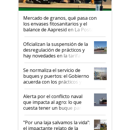
Mercado de granos, qué pasa con
los envases fitosanitarios y el
balance de Aapresid en La Posta
Oficializan la suspensión de la
desregulación de prácticos y
hay novedades en la tarifa de
la hidrovía
Se normaliza el servicio de
buques y puertos: el Gobierno
acuerda con los prácticos y
suspende el decreto de
desregulación
Alerta por el conflicto naval
que impacta al agro: lo que
cuesta tener un buque parado
y el peligro de que Argentina
pase a ser "país sucio"
"Por una laja salvamos la vida":
el impactante relato de la