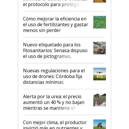
el protocolo para proteger la
propiedad intelectual
Cómo mejorar la eficiencia en
el uso de fertilizantes y gastar
menos sin perder
productividad en la campaña
fina
Nuevo etiquetado para los
fitosanitarios: Senasa dispuso
el uso de pictogramas,
palabras de advertencia e
indicaciones
Nuevas regulaciones para el
uso de drones: Córdoba fija
distancias mínimas
Alerta por la urea: el precio
aumentó un 40 % y no bajan
mientras se mantiene el
conflicto en Medio Oriente
Con mejor clima, el productor
invirtió más en nutrientes y