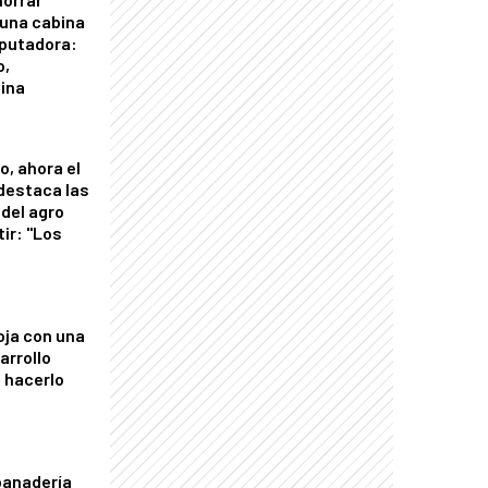
 una cabina
putadora:
o,
tina
o, ahora el
 destaca las
del agro
tir: "Los
"
oja con una
arrollo
 hacerlo
panadería