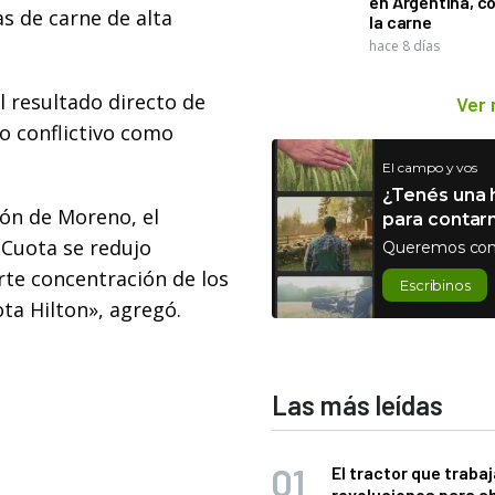
en Argentina, c
s de carne de alta
la carne
hace 8 días
l resultado directo de
Ver
io conflictivo como
El campo y vos
¿Tenés una h
ón de Moreno, el
para contar
 Cuota se redujo
Queremos con
rte concentración de los
Escribinos
ota Hilton», agregó.
Las más leídas
El tractor que trabaj
revoluciones para a