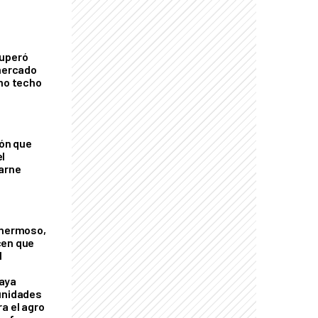
cuperó
 mercado
imo techo
ión que
l
arne
 hermoso,
cen que
l
aya
unidades
a el agro