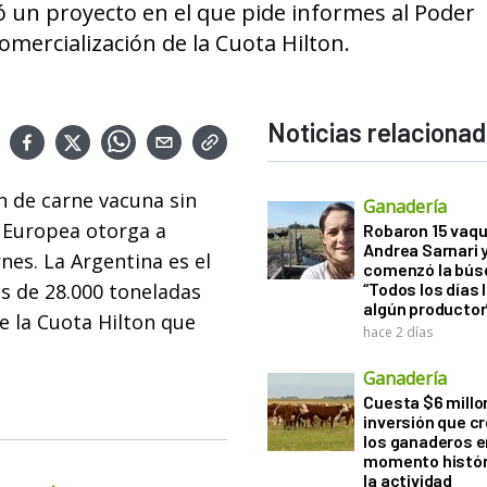
 un proyecto en el que pide informes al Poder
comercialización de la Cuota Hilton.
Noticias relaciona
n de carne vacuna sin
Ganadería
n Europea otorga a
Robaron 15 vaqu
Andrea Sarnari 
nes. La Argentina es el
comenzó la bús
s de 28.000 toneladas
“Todos los días 
algún productor
e la Cuota Hilton que
hace 2 días
Ganadería
Cuesta $6 millo
inversión que c
los ganaderos e
momento histór
la actividad