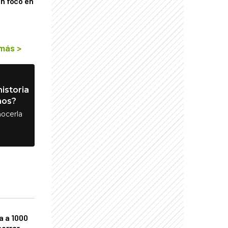
on foco en
 más
>
istoria
nos?
ocerla
a a 1000
horrar