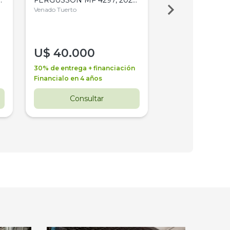
4WD, PATON
Venado Tuerto
Venado Tuerto
U$
40.000
U$
30.000
30% de entrega + financiación
30% de entrega + 
Financialo en 4 años
Financialo en 3 a
Consultar
Consul