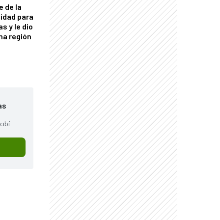
e de la
idad para
s y le dio
una región
as
cibí