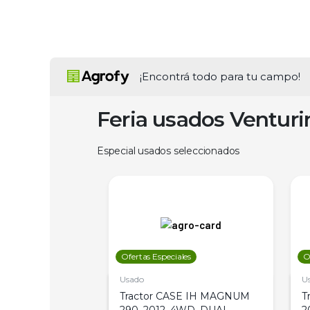
¡Encontrá todo para tu campo!
Feria usados Ventur
Especial usados seleccionados
les
Ofertas Especiales
O
Usado
U
a Metalfor 7040,
Tractor CASE IH MAGNUM
T
Bot 32 Mts
290, 2012, 4WD, DUAL
2