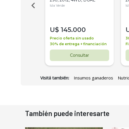
Isla Verde
Is
000
U$
145.000
a + financiación
Precio oferta sin usado
3
 4 años
30% de entrega + financiación
F
nsultar
Consultar
Visitá también:
Insumos ganaderos
Nutri
También puede interesarte