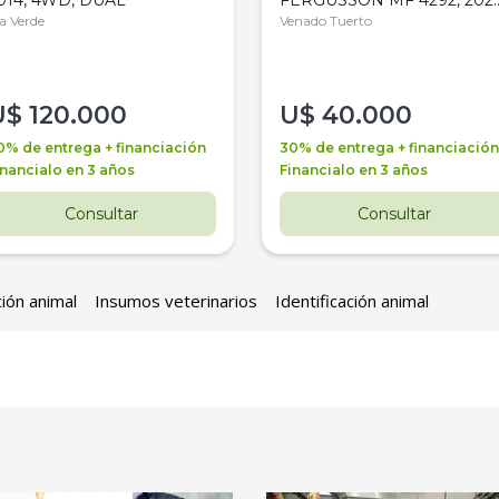
la Verde
4WD, PATON
Venado Tuerto
U$
120.000
U$
40.000
0% de entrega + financiación
30% de entrega + financiación
inancialo en 3 años
Financialo en 3 años
Consultar
Consultar
ción animal
Insumos veterinarios
Identificación animal