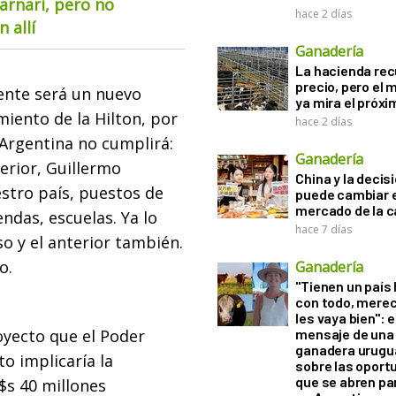
arnari, pero no
hace 2 días
 allí
Ganadería
La hacienda re
precio, pero el
ente será un nuevo
ya mira el próx
iento de la Hilton, por
hace 2 días
 Argentina no cumplirá:
Ganadería
erior, Guillermo
China y la decis
tro país, puestos de
puede cambiar e
mercado de la c
ndas, escuelas. Ya lo
hace 7 días
o y el anterior también.
o.
Ganadería
"Tienen un país
con todo, mere
les vaya bien": e
royecto que el Poder
mensaje de una
ganadera urugu
o implicaría la
sobre las oport
que se abren par
$s 40 millones