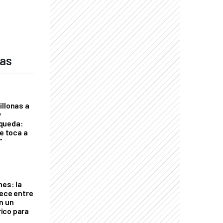
das
illonas a
y
queda:
le toca a
”
nes: la
rece entre
n un
ico para