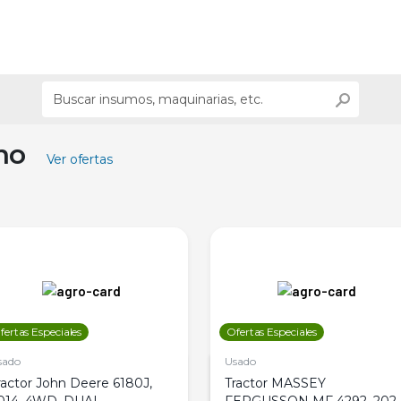
ino
Ver ofertas
fertas Especiales
Ofertas Especiales
sado
Usado
ractor John Deere 6180J,
Tractor MASSEY
014, 4WD, DUAL
FERGUSSON MF 4292, 2020