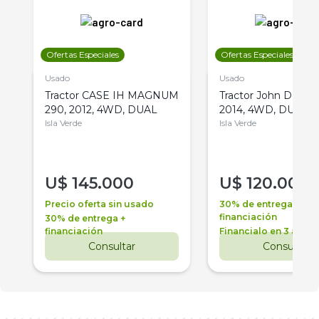
Ofertas Especiales
Ofertas Especiales
Usado
Usado
Tractor CASE IH MAGNUM
Tractor John Deere 
290, 2012, 4WD, DUAL
2014, 4WD, DUAL
Isla Verde
Isla Verde
U$
145.000
U$
120.000
Precio oferta sin usado
30% de entrega +
financiación
30% de entrega +
financiación
Financialo en 3 años
Consultar
Consultar