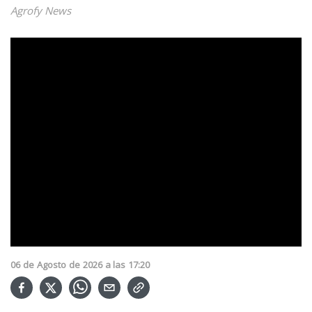
Agrofy News
06
de
Agosto
de
2026
a las
17:20