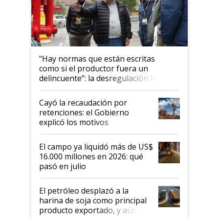
"Hay normas que están escritas
como si el productor fuera un
delincuente”: la desregulación llegó
al Congreso Aapresid y hasta se
habló del financiamiento al IPCVA
Cayó la recaudación por
retenciones: el Gobierno
explicó los motivos
El campo ya liquidó más de US$
16.000 millones en 2026: qué
pasó en julio
El petróleo desplazó a la
harina de soja como principal
producto exportado, y aún así