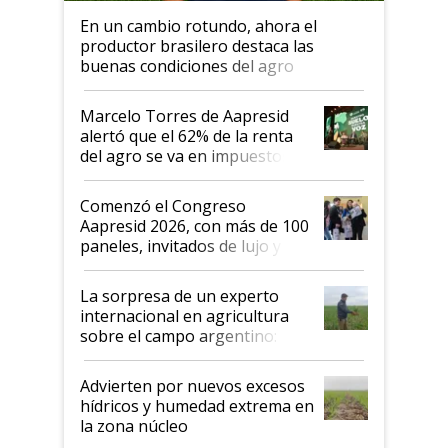
En un cambio rotundo, ahora el
productor brasilero destaca las
buenas condiciones del agro
argentino para invertir: "Los veo
más motivados"
Marcelo Torres de Aapresid
alertó que el 62% de la renta
del agro se va en impuestos:
"No es bueno que en
Argentina se sigan discutiendo
Comenzó el Congreso
las mismas cosas de hace 50
Aapresid 2026, con más de 100
años"
paneles, invitados de lujo y
todas las tendencias
La sorpresa de un experto
internacional en agricultura
sobre el campo argentino:
"Estoy muy impresionado"
Advierten por nuevos excesos
hídricos y humedad extrema en
la zona núcleo