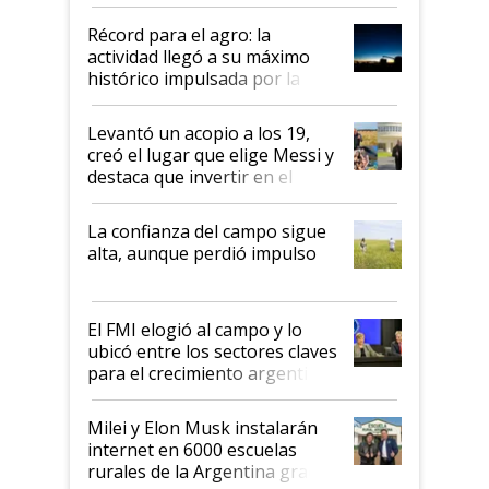
el agro aportó casi seis de cada
diez dólares y sostuvo el
Récord para el agro: la
liderazgo en un semestre
actividad llegó a su máximo
récord
histórico impulsada por la
cosecha y las exportaciones
Levantó un acopio a los 19,
creó el lugar que elige Messi y
destaca que invertir en el
kirchnerismo era como "darle
plata a un hijo para droga":
La confianza del campo sigue
Juan Félix Rossetti, el libertario
alta, aunque perdió impulso
que de una dura crisis salió
más fuerte y apuesta al cambio
de Milei
El FMI elogió al campo y lo
ubicó entre los sectores claves
para el crecimiento argentino
Milei y Elon Musk instalarán
internet en 6000 escuelas
rurales de la Argentina gracias