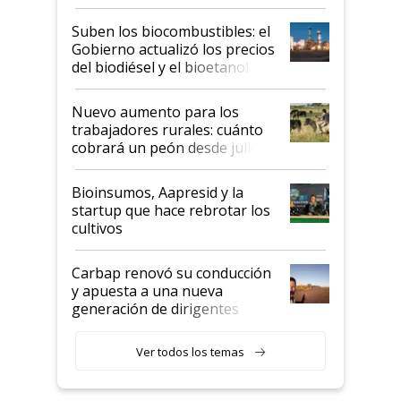
funcionamiento de las
exportadoras en tensión tras
Suben los biocombustibles: el
la medida de fuerza de los
Gobierno actualizó los precios
prácticos
del biodiésel y el bioetanol
Nuevo aumento para los
trabajadores rurales: cuánto
cobrará un peón desde julio
Bioinsumos, Aapresid y la
startup que hace rebrotar los
cultivos
Carbap renovó su conducción
y apuesta a una nueva
generación de dirigentes
rurales
Ver todos los temas