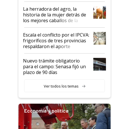
la iniciativa que ya reúne a 46
establecimientos en Argentina
La herradora del agro, la
historia de la mujer detrás de
los mejores caballos de la
Argentina y los mitos que
todavía hacen sufrir a estos
Escala el conflicto por el IPCVA:
animales: "Mientras me
frigoríficos de tres provincias
descalificaban, yo seguí
respaldaron el aporte
haciendo currículum"
obligatorio
Nuevo trámite obligatorio
para el campo: Senasa fijó un
plazo de 90 días
Ver todos los temas
Economía y política