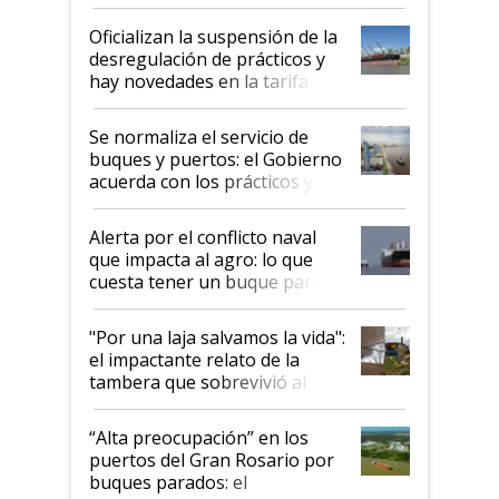
Oficializan la suspensión de la
desregulación de prácticos y
hay novedades en la tarifa de
la hidrovía
Se normaliza el servicio de
buques y puertos: el Gobierno
acuerda con los prácticos y
suspende el decreto de
desregulación
Alerta por el conflicto naval
que impacta al agro: lo que
cuesta tener un buque parado
y el peligro de que Argentina
pase a ser "país sucio"
"Por una laja salvamos la vida":
el impactante relato de la
tambera que sobrevivió al
tornado
“Alta preocupación” en los
puertos del Gran Rosario por
buques parados: el