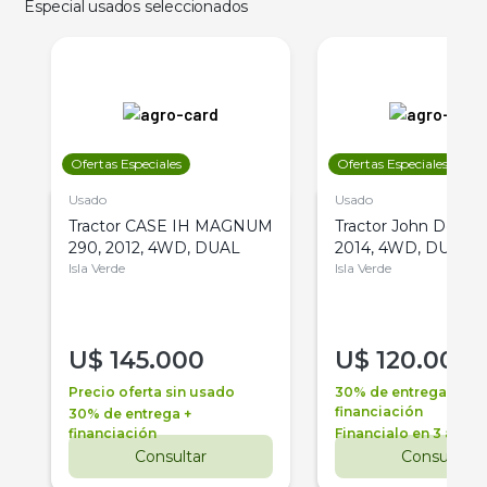
Especial usados seleccionados
Ofertas Especiales
Ofertas Especiales
Usado
Usado
Tractor CASE IH MAGNUM
Tractor John Deere 
290, 2012, 4WD, DUAL
2014, 4WD, DUAL
Isla Verde
Isla Verde
U$
145.000
U$
120.000
Precio oferta sin usado
30% de entrega +
financiación
30% de entrega +
financiación
Financialo en 3 años
Consultar
Consultar