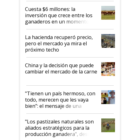
Cuesta $6 millones: la
inversión que crece entre los
ganaderos en un momento
histórico para la actividad
La hacienda recuperó precio,
pero el mercado ya mira el
próximo techo
China y la decisión que puede
cambiar el mercado de la carne
"Tienen un país hermoso, con
todo, merecen que les vaya
bien": el mensaje de una
ganadera uruguaya sobre las
oportunidades que se abren
"Los pastizales naturales son
para el agro en Argentina, con
aliados estratégicos para la
foco en la carne
producción ganadera", destaca