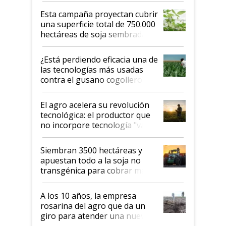
Esta campaña proyectan cubrir
una superficie total de 750.000
hectáreas de soja sembradas
con una nueva generación de
variedades que marcan un
¿Está perdiendo eficacia una de
salto tecnológico en genética y
las tecnologías más usadas
rendimiento
contra el gusano cogollero? El
desafío de una tecnología clave
El agro acelera su revolución
tecnológica: el productor que
no incorpore tecnología "va a
perder el tren"
Siembran 3500 hectáreas y
apuestan todo a la soja no
transgénica para cobrar más
por tonelada: compraron un
semillero
A los 10 años, la empresa
rosarina del agro que da un
giro para atender una nueva
etapa en el agro