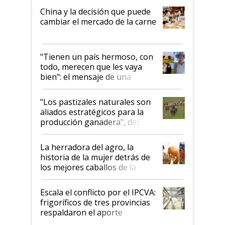
China y la decisión que puede
cambiar el mercado de la carne
"Tienen un país hermoso, con
todo, merecen que les vaya
bien": el mensaje de una
ganadera uruguaya sobre las
oportunidades que se abren
"Los pastizales naturales son
para el agro en Argentina, con
aliados estratégicos para la
foco en la carne
producción ganadera", destaca
la iniciativa que ya reúne a 46
establecimientos en Argentina
La herradora del agro, la
historia de la mujer detrás de
los mejores caballos de la
Argentina y los mitos que
todavía hacen sufrir a estos
Escala el conflicto por el IPCVA:
animales: "Mientras me
frigoríficos de tres provincias
descalificaban, yo seguí
respaldaron el aporte
haciendo currículum"
obligatorio