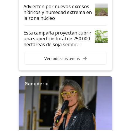
Advierten por nuevos excesos
hídricos y humedad extrema en
la zona núcleo
Esta campaña proyectan cubrir
una superficie total de 750.000
hectáreas de soja sembradas
con una nueva generación de
variedades que marcan un
Ver todos los temas
salto tecnológico en genética y
rendimiento
Ganadería