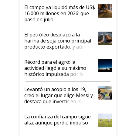
El campo ya liquidó más de US$
16.000 millones en 2026: qué
pasó en julio
El petróleo desplazó a la
harina de soja como principal
producto exportado, y aún así
el agro aportó casi seis de cada
diez dólares y sostuvo el
Récord para el agro: la
liderazgo en un semestre
actividad llegó a su máximo
récord
histórico impulsada por la
cosecha y las exportaciones
Levantó un acopio a los 19,
creó el lugar que elige Messi y
destaca que invertir en el
kirchnerismo era como "darle
plata a un hijo para droga":
La confianza del campo sigue
Juan Félix Rossetti, el libertario
alta, aunque perdió impulso
que de una dura crisis salió
más fuerte y apuesta al cambio