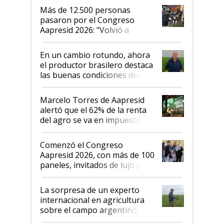
Más de 12.500 personas
pasaron por el Congreso
Aapresid 2026: "Volvió a
demostrar que hablar del
suelo es hablar de todo el
En un cambio rotundo, ahora
sistema productivo"
el productor brasilero destaca
las buenas condiciones del
agro argentino para invertir:
"Los veo más motivados"
Marcelo Torres de Aapresid
alertó que el 62% de la renta
del agro se va en impuestos:
"No es bueno que en
Argentina se sigan discutiendo
Comenzó el Congreso
las mismas cosas de hace 50
Aapresid 2026, con más de 100
años"
paneles, invitados de lujo y
todas las tendencias
La sorpresa de un experto
internacional en agricultura
sobre el campo argentino:
"Estoy muy impresionado"