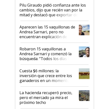
Pilu Giraudo pidió confianza ante los
cambios, dijo que recién van por la
mitad y destacó que exportar dejó de
ser "para unos pocos": "Tenemos un
mandato muy claro del gobierno
Aparecen las 15 vaquillonas de
nacional"
Andrea Sarnari, pero no
encuentran explicación de
cómo llegaron allí
Robaron 15 vaquillonas a
Andrea Sarnari y comenzó la
búsqueda: “Todos los días le
toca a algún productor”
Cuesta $6 millones: la
inversión que crece entre los
ganaderos en un momento
histórico para la actividad
La hacienda recuperó precio,
pero el mercado ya mira el
próximo techo