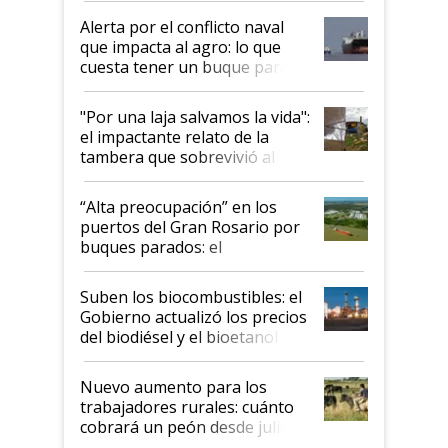
desregulación
Alerta por el conflicto naval
que impacta al agro: lo que
cuesta tener un buque parado
y el peligro de que Argentina
pase a ser "país sucio"
"Por una laja salvamos la vida":
el impactante relato de la
tambera que sobrevivió al
tornado
“Alta preocupación” en los
puertos del Gran Rosario por
buques parados: el
funcionamiento de las
exportadoras en tensión tras
Suben los biocombustibles: el
la medida de fuerza de los
Gobierno actualizó los precios
prácticos
del biodiésel y el bioetanol
Nuevo aumento para los
trabajadores rurales: cuánto
cobrará un peón desde julio