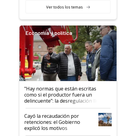
Ver todos los temas
Economía y política
"Hay normas que están escritas
como si el productor fuera un
delincuente”: la desregulación llegó
al Congreso Aapresid y hasta se
habló del financiamiento al IPCVA
Cayó la recaudación por
retenciones: el Gobierno
explicó los motivos