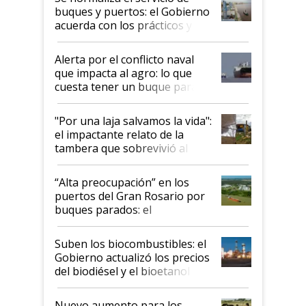
buques y puertos: el Gobierno
acuerda con los prácticos y
suspende el decreto de
desregulación
Alerta por el conflicto naval
que impacta al agro: lo que
cuesta tener un buque parado
y el peligro de que Argentina
pase a ser "país sucio"
"Por una laja salvamos la vida":
el impactante relato de la
tambera que sobrevivió al
tornado
“Alta preocupación” en los
puertos del Gran Rosario por
buques parados: el
funcionamiento de las
exportadoras en tensión tras
Suben los biocombustibles: el
la medida de fuerza de los
Gobierno actualizó los precios
prácticos
del biodiésel y el bioetanol
Nuevo aumento para los