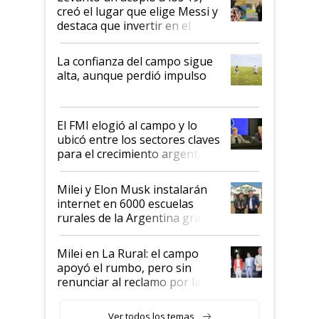
creó el lugar que elige Messi y
destaca que invertir en el
kirchnerismo era como "darle
plata a un hijo para droga":
La confianza del campo sigue
Juan Félix Rossetti, el libertario
alta, aunque perdió impulso
que de una dura crisis salió
más fuerte y apuesta al cambio
de Milei
El FMI elogió al campo y lo
ubicó entre los sectores claves
para el crecimiento argentino
Milei y Elon Musk instalarán
internet en 6000 escuelas
rurales de la Argentina gracias
a un acuerdo con Starlink
Milei en La Rural: el campo
apoyó el rumbo, pero sin
renunciar al reclamo por las
retenciones
Ver todos los temas