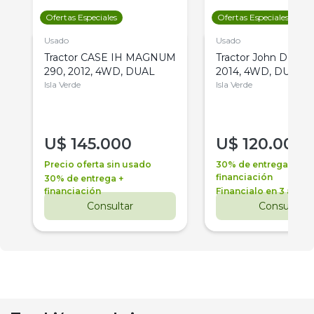
Ofertas Especiales
Ofertas Especiales
Usado
Usado
Tractor CASE IH MAGNUM
Tractor John Deere 
290, 2012, 4WD, DUAL
2014, 4WD, DUAL
Isla Verde
Isla Verde
U$
145.000
U$
120.000
Precio oferta sin usado
30% de entrega +
financiación
30% de entrega +
financiación
Financialo en 3 años
Consultar
Consultar