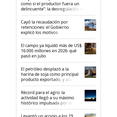
como si el productor fuera un
delincuente”: la desregulación llegó
al Congreso Aapresid y hasta se
habló del financiamiento al IPCVA
Cayó la recaudación por
retenciones: el Gobierno
explicó los motivos
El campo ya liquidó más de US$
16.000 millones en 2026: qué
pasó en julio
El petróleo desplazó a la
harina de soja como principal
producto exportado, y aún así
el agro aportó casi seis de cada
diez dólares y sostuvo el
Récord para el agro: la
liderazgo en un semestre
actividad llegó a su máximo
récord
histórico impulsada por la
cosecha y las exportaciones
Levantó un acopio a los 19,