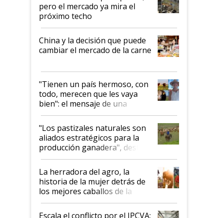
pero el mercado ya mira el
próximo techo
China y la decisión que puede
cambiar el mercado de la carne
"Tienen un país hermoso, con
todo, merecen que les vaya
bien": el mensaje de una
ganadera uruguaya sobre las
oportunidades que se abren
"Los pastizales naturales son
para el agro en Argentina, con
aliados estratégicos para la
foco en la carne
producción ganadera", destaca
la iniciativa que ya reúne a 46
establecimientos en Argentina
La herradora del agro, la
historia de la mujer detrás de
los mejores caballos de la
Argentina y los mitos que
todavía hacen sufrir a estos
Escala el conflicto por el IPCVA: