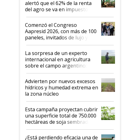
alertó que el 62% de la renta
del agro se va en impuestos:
"No es bueno que en
Argentina se sigan discutiendo
Comenzó el Congreso
las mismas cosas de hace 50
Aapresid 2026, con más de 100
años"
paneles, invitados de lujo y
todas las tendencias
La sorpresa de un experto
internacional en agricultura
sobre el campo argentino:
"Estoy muy impresionado"
Advierten por nuevos excesos
hídricos y humedad extrema en
la zona núcleo
Esta campaña proyectan cubrir
una superficie total de 750.000
hectáreas de soja sembradas
con una nueva generación de
variedades que marcan un
¿Está perdiendo eficacia una de