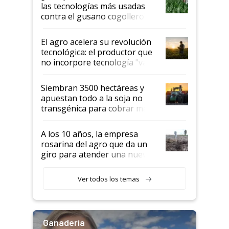
salto tecnológico en genética y
las tecnologías más usadas
rendimiento
contra el gusano cogollero? El
desafío de una tecnología clave
El agro acelera su revolución
tecnológica: el productor que
no incorpore tecnología "va a
perder el tren"
Siembran 3500 hectáreas y
apuestan todo a la soja no
transgénica para cobrar más
por tonelada: compraron un
semillero
A los 10 años, la empresa
rosarina del agro que da un
giro para atender una nueva
etapa en el agro
Ver todos los temas
Ganadería