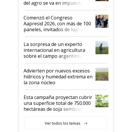
del agro se va en impuestos:
"No es bueno que en
Argentina se sigan discutiendo
Comenzó el Congreso
las mismas cosas de hace 50
Aapresid 2026, con más de 100
años"
paneles, invitados de lujo y
todas las tendencias
La sorpresa de un experto
internacional en agricultura
sobre el campo argentino:
"Estoy muy impresionado"
Advierten por nuevos excesos
hídricos y humedad extrema en
la zona núcleo
Esta campaña proyectan cubrir
una superficie total de 750.000
hectáreas de soja sembradas
con una nueva generación de
variedades que marcan un
Ver todos los temas
salto tecnológico en genética y