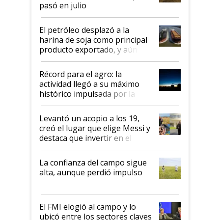
pasó en julio
El petróleo desplazó a la
harina de soja como principal
producto exportado, y aún así
el agro aportó casi seis de cada
diez dólares y sostuvo el
Récord para el agro: la
liderazgo en un semestre
actividad llegó a su máximo
récord
histórico impulsada por la
cosecha y las exportaciones
Levantó un acopio a los 19,
creó el lugar que elige Messi y
destaca que invertir en el
kirchnerismo era como "darle
plata a un hijo para droga":
La confianza del campo sigue
Juan Félix Rossetti, el libertario
alta, aunque perdió impulso
que de una dura crisis salió
más fuerte y apuesta al cambio
de Milei
El FMI elogió al campo y lo
ubicó entre los sectores claves