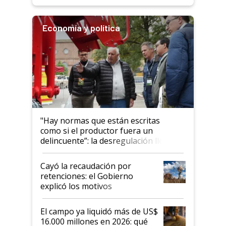
rendimiento
Economía y política
"Hay normas que están escritas
como si el productor fuera un
delincuente”: la desregulación llegó
al Congreso Aapresid y hasta se
habló del financiamiento al IPCVA
Cayó la recaudación por
retenciones: el Gobierno
explicó los motivos
El campo ya liquidó más de US$
16.000 millones en 2026: qué