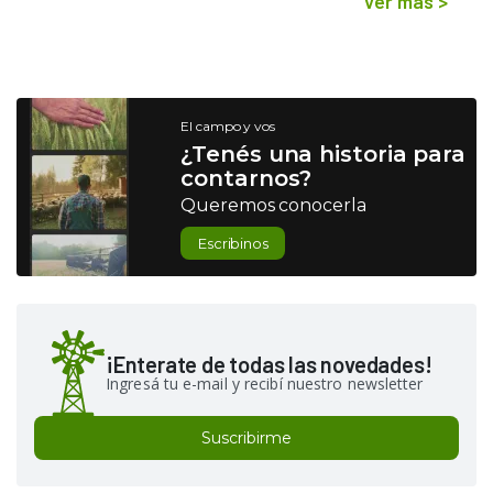
Ver más
>
El campo y vos
¿Tenés una historia para
contarnos?
Queremos conocerla
Escribinos
¡Enterate de todas las novedades!
Ingresá tu e-mail y recibí nuestro newsletter
Suscribirme