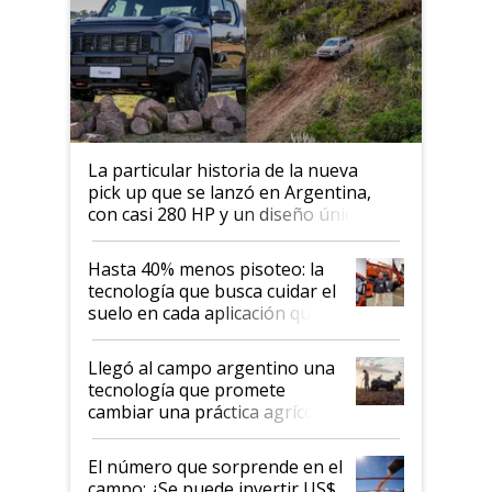
La particular historia de la nueva
pick up que se lanzó en Argentina,
con casi 280 HP y un diseño único: a
cuánto se vende
Hasta 40% menos pisoteo: la
tecnología que busca cuidar el
suelo en cada aplicación que
llevó Jacto al Congreso
Aapresid 2026
Llegó al campo argentino una
tecnología que promete
cambiar una práctica agrícola
clave: ¿Y si analizar el suelo
fuera tan simple como apretar
El número que sorprende en el
un botón?
campo: ¿Se puede invertir US$