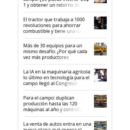
1 y obtener un retorno de
hasta US$ 10 en agricultura?
El tractor que trabaja a 1000
revoluciones para ahorrar
combustible y tiene una cabina
que parece una computadora:
lo último en el mundo,
Más de 30 equipos para un
disponible en Argentina
mismo desafío: ¿Por qué cada
vez más productores
incorporan fertilizante bajo
tierra?
La IA en la maquinaria agrícola:
lo último en tecnología para el
campo llegó al Congreso
Aapresid 2026
Para el campo: duplican
producción hasta las 120
máquinas al año y contratan
especialistas de la industria
automotriz para lograrlo
La venta de autos entra en una
nueva etapa: qué espera el