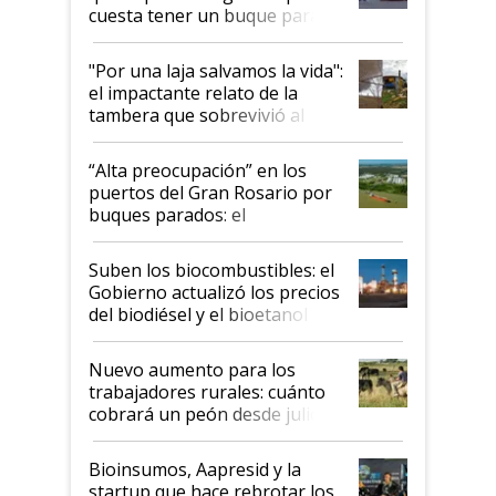
cuesta tener un buque parado
y el peligro de que Argentina
pase a ser "país sucio"
"Por una laja salvamos la vida":
el impactante relato de la
tambera que sobrevivió al
tornado
“Alta preocupación” en los
puertos del Gran Rosario por
buques parados: el
funcionamiento de las
exportadoras en tensión tras
Suben los biocombustibles: el
la medida de fuerza de los
Gobierno actualizó los precios
prácticos
del biodiésel y el bioetanol
Nuevo aumento para los
trabajadores rurales: cuánto
cobrará un peón desde julio
Bioinsumos, Aapresid y la
startup que hace rebrotar los