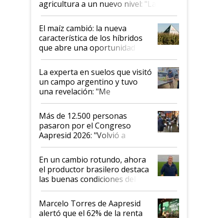
agricultura a un nuevo nivel: "Las
posibilidades de crecimiento son
infinitas"
El maíz cambió: la nueva
característica de los híbridos
que abre una oportunidad en
el lote
La experta en suelos que visitó
un campo argentino y tuvo
una revelación: "Me
impresionó mucho"
Más de 12.500 personas
pasaron por el Congreso
Aapresid 2026: "Volvió a
demostrar que hablar del
suelo es hablar de todo el
En un cambio rotundo, ahora
sistema productivo"
el productor brasilero destaca
las buenas condiciones del
agro argentino para invertir:
"Los veo más motivados"
Marcelo Torres de Aapresid
alertó que el 62% de la renta