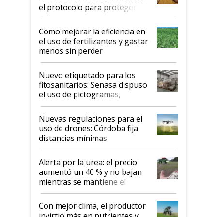
el protocolo para proteger la
propiedad intelectual
Cómo mejorar la eficiencia en
el uso de fertilizantes y gastar
menos sin perder
productividad en la campaña
fina
Nuevo etiquetado para los
fitosanitarios: Senasa dispuso
el uso de pictogramas,
palabras de advertencia e
indicaciones
Nuevas regulaciones para el
uso de drones: Córdoba fija
distancias mínimas
Alerta por la urea: el precio
aumentó un 40 % y no bajan
mientras se mantiene el
conflicto en Medio Oriente
Con mejor clima, el productor
invirtió más en nutrientes y