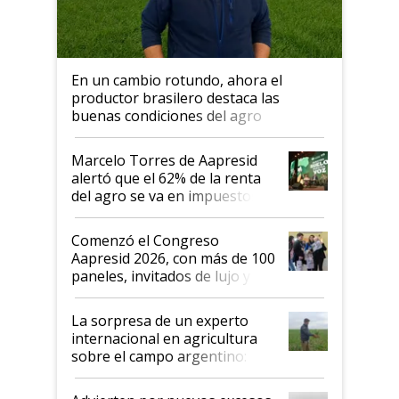
En un cambio rotundo, ahora el
productor brasilero destaca las
buenas condiciones del agro
argentino para invertir: "Los veo
más motivados"
Marcelo Torres de Aapresid
alertó que el 62% de la renta
del agro se va en impuestos:
"No es bueno que en
Argentina se sigan discutiendo
Comenzó el Congreso
las mismas cosas de hace 50
Aapresid 2026, con más de 100
años"
paneles, invitados de lujo y
todas las tendencias
La sorpresa de un experto
internacional en agricultura
sobre el campo argentino:
"Estoy muy impresionado"