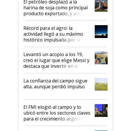
El petróleo desplazó a la
harina de soja como principal
producto exportado, y aún así
el agro aportó casi seis de cada
diez dólares y sostuvo el
Récord para el agro: la
liderazgo en un semestre
actividad llegó a su máximo
récord
histórico impulsada por la
cosecha y las exportaciones
Levantó un acopio a los 19,
creó el lugar que elige Messi y
destaca que invertir en el
kirchnerismo era como "darle
plata a un hijo para droga":
La confianza del campo sigue
Juan Félix Rossetti, el libertario
alta, aunque perdió impulso
que de una dura crisis salió
más fuerte y apuesta al cambio
de Milei
El FMI elogió al campo y lo
ubicó entre los sectores claves
para el crecimiento argentino