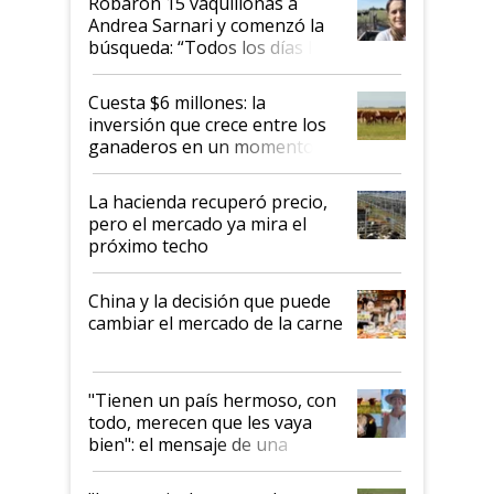
Robaron 15 vaquillonas a
Andrea Sarnari y comenzó la
búsqueda: “Todos los días le
toca a algún productor”
Cuesta $6 millones: la
inversión que crece entre los
ganaderos en un momento
histórico para la actividad
La hacienda recuperó precio,
pero el mercado ya mira el
próximo techo
China y la decisión que puede
cambiar el mercado de la carne
"Tienen un país hermoso, con
todo, merecen que les vaya
bien": el mensaje de una
ganadera uruguaya sobre las
oportunidades que se abren