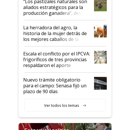
"Los pastizales naturales son
para el agro en Argentina, con
aliados estratégicos para la
foco en la carne
producción ganadera", destaca
la iniciativa que ya reúne a 46
establecimientos en Argentina
La herradora del agro, la
historia de la mujer detrás de
los mejores caballos de la
Argentina y los mitos que
todavía hacen sufrir a estos
Escala el conflicto por el IPCVA:
animales: "Mientras me
frigoríficos de tres provincias
descalificaban, yo seguí
respaldaron el aporte
haciendo currículum"
obligatorio
Nuevo trámite obligatorio
para el campo: Senasa fijó un
plazo de 90 días
Ver todos los temas
Economía y política