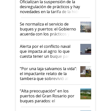
Oficializan la suspensión de la
desregulación de prácticos y hay
novedades en la tarifa de la hidrovía
Se normaliza el servicio de
buques y puertos: el Gobierno
acuerda con los prácticos y
suspende el decreto de
desregulación
Alerta por el conflicto naval
que impacta al agro: lo que
cuesta tener un buque parado
y el peligro de que Argentina
pase a ser "país sucio"
"Por una laja salvamos la vida":
el impactante relato de la
tambera que sobrevivió al
tornado
“Alta preocupación” en los
puertos del Gran Rosario por
buques parados: el
funcionamiento de las
exportadoras en tensión tras