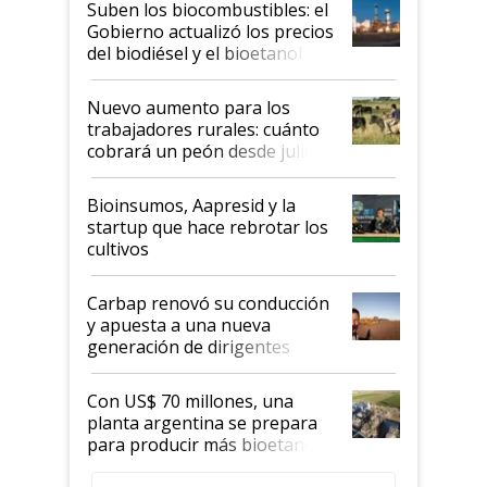
Suben los biocombustibles: el
la medida de fuerza de los
Gobierno actualizó los precios
prácticos
del biodiésel y el bioetanol
Nuevo aumento para los
trabajadores rurales: cuánto
cobrará un peón desde julio
Bioinsumos, Aapresid y la
startup que hace rebrotar los
cultivos
Carbap renovó su conducción
y apuesta a una nueva
generación de dirigentes
rurales
Con US$ 70 millones, una
planta argentina se prepara
para producir más bioetanol
que nunca