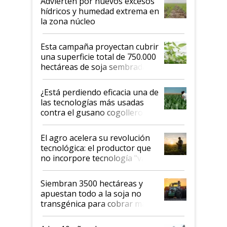
Advierten por nuevos excesos
hídricos y humedad extrema en
la zona núcleo
Esta campaña proyectan cubrir
una superficie total de 750.000
hectáreas de soja sembradas
con una nueva generación de
variedades que marcan un
¿Está perdiendo eficacia una de
salto tecnológico en genética y
las tecnologías más usadas
rendimiento
contra el gusano cogollero? El
desafío de una tecnología clave
El agro acelera su revolución
tecnológica: el productor que
no incorpore tecnología "va a
perder el tren"
Siembran 3500 hectáreas y
apuestan todo a la soja no
transgénica para cobrar más
por tonelada: compraron un
semillero