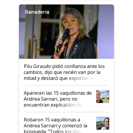
Ganadería
Pilu Giraudo pidió confianza ante los
cambios, dijo que recién van por la
mitad y destacó que exportar dejó de
ser "para unos pocos": "Tenemos un
mandato muy claro del gobierno
Aparecen las 15 vaquillonas de
nacional"
Andrea Sarnari, pero no
encuentran explicación de
cómo llegaron allí
Robaron 15 vaquillonas a
Andrea Sarnari y comenzó la
búsqueda: “Todos los días le