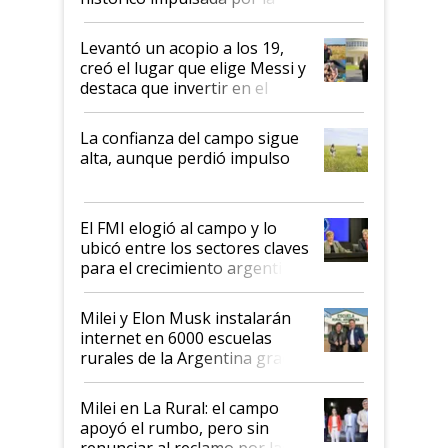
cosecha y las exportaciones
Levantó un acopio a los 19,
creó el lugar que elige Messi y
destaca que invertir en el
kirchnerismo era como "darle
plata a un hijo para droga":
La confianza del campo sigue
Juan Félix Rossetti, el libertario
alta, aunque perdió impulso
que de una dura crisis salió
más fuerte y apuesta al cambio
de Milei
El FMI elogió al campo y lo
ubicó entre los sectores claves
para el crecimiento argentino
Milei y Elon Musk instalarán
internet en 6000 escuelas
rurales de la Argentina gracias
a un acuerdo con Starlink
Milei en La Rural: el campo
apoyó el rumbo, pero sin
renunciar al reclamo por las