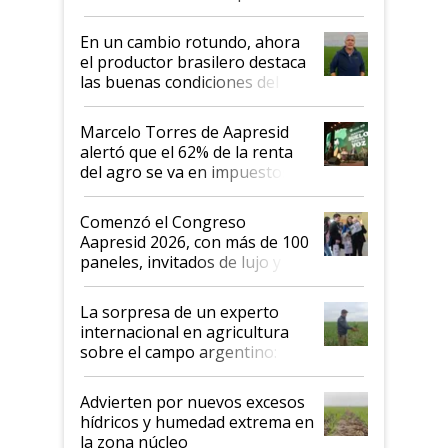
suelo es hablar de todo el sistema
productivo"
En un cambio rotundo, ahora
el productor brasilero destaca
las buenas condiciones del
agro argentino para invertir:
"Los veo más motivados"
Marcelo Torres de Aapresid
alertó que el 62% de la renta
del agro se va en impuestos:
"No es bueno que en
Argentina se sigan discutiendo
Comenzó el Congreso
las mismas cosas de hace 50
Aapresid 2026, con más de 100
años"
paneles, invitados de lujo y
todas las tendencias
La sorpresa de un experto
internacional en agricultura
sobre el campo argentino:
"Estoy muy impresionado"
Advierten por nuevos excesos
hídricos y humedad extrema en
la zona núcleo