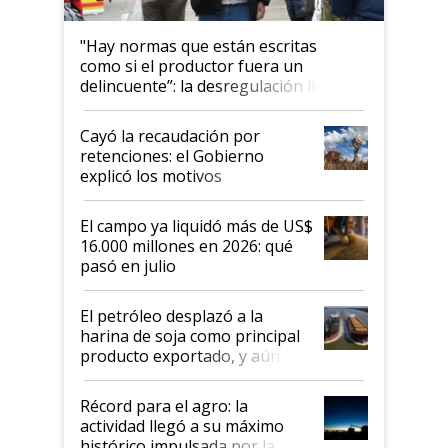
"Hay normas que están escritas
como si el productor fuera un
delincuente”: la desregulación llegó
al Congreso Aapresid y hasta se
habló del financiamiento al IPCVA
Cayó la recaudación por
retenciones: el Gobierno
explicó los motivos
El campo ya liquidó más de US$
16.000 millones en 2026: qué
pasó en julio
El petróleo desplazó a la
harina de soja como principal
producto exportado, y aún así
el agro aportó casi seis de cada
diez dólares y sostuvo el
Récord para el agro: la
liderazgo en un semestre
actividad llegó a su máximo
récord
histórico impulsada por la