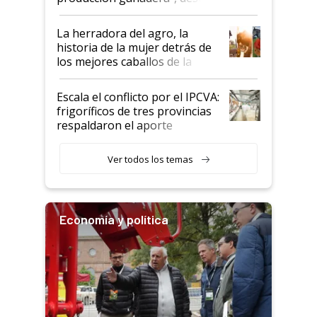
la iniciativa que ya reúne a 46
establecimientos en Argentina
La herradora del agro, la
historia de la mujer detrás de
los mejores caballos de la
Argentina y los mitos que
todavía hacen sufrir a estos
Escala el conflicto por el IPCVA:
animales: "Mientras me
frigoríficos de tres provincias
descalificaban, yo seguí
respaldaron el aporte
haciendo currículum"
obligatorio
Ver todos los temas
Economía y política