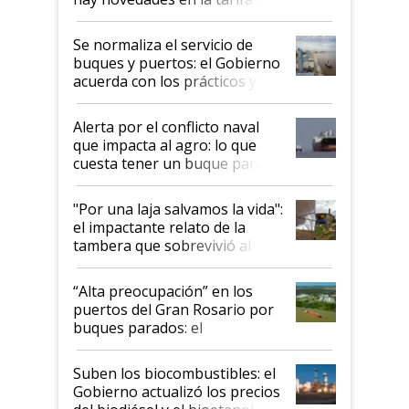
la hidrovía
Se normaliza el servicio de
buques y puertos: el Gobierno
acuerda con los prácticos y
suspende el decreto de
desregulación
Alerta por el conflicto naval
que impacta al agro: lo que
cuesta tener un buque parado
y el peligro de que Argentina
pase a ser "país sucio"
"Por una laja salvamos la vida":
el impactante relato de la
tambera que sobrevivió al
tornado
“Alta preocupación” en los
puertos del Gran Rosario por
buques parados: el
funcionamiento de las
exportadoras en tensión tras
Suben los biocombustibles: el
la medida de fuerza de los
Gobierno actualizó los precios
prácticos