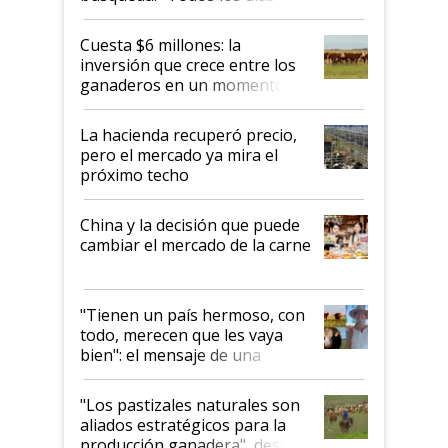
toca a algún productor”
Cuesta $6 millones: la
inversión que crece entre los
ganaderos en un momento
histórico para la actividad
La hacienda recuperó precio,
pero el mercado ya mira el
próximo techo
China y la decisión que puede
cambiar el mercado de la carne
"Tienen un país hermoso, con
todo, merecen que les vaya
bien": el mensaje de una
ganadera uruguaya sobre las
oportunidades que se abren
"Los pastizales naturales son
para el agro en Argentina, con
aliados estratégicos para la
foco en la carne
producción ganadera", destaca