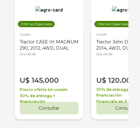
Ofertas Especiales
Ofertas Especiales
Usado
Usado
Tractor CASE IH MAGNUM
Tractor John Deere 
290, 2012, 4WD, DUAL
2014, 4WD, DUAL
Isla Verde
Isla Verde
U$
145.000
U$
120.000
Precio oferta sin usado
30% de entrega +
financiación
30% de entrega +
financiación
Financialo en 3 años
Consultar
Consultar