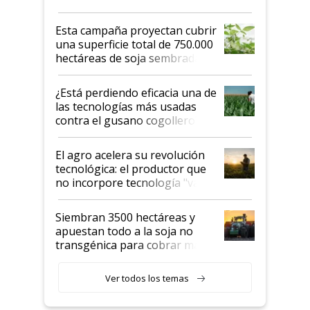
Esta campaña proyectan cubrir
una superficie total de 750.000
hectáreas de soja sembradas
con una nueva generación de
variedades que marcan un
¿Está perdiendo eficacia una de
salto tecnológico en genética y
las tecnologías más usadas
rendimiento
contra el gusano cogollero? El
desafío de una tecnología clave
El agro acelera su revolución
tecnológica: el productor que
no incorpore tecnología "va a
perder el tren"
Siembran 3500 hectáreas y
apuestan todo a la soja no
transgénica para cobrar más
por tonelada: compraron un
semillero
Ver todos los temas