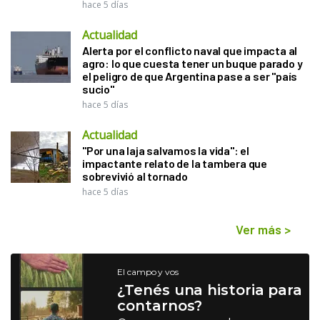
hace 5 días
Actualidad
Alerta por el conflicto naval que impacta al
agro: lo que cuesta tener un buque parado y
el peligro de que Argentina pase a ser "país
sucio"
hace 5 días
Actualidad
"Por una laja salvamos la vida": el
impactante relato de la tambera que
sobrevivió al tornado
hace 5 días
Ver más
>
El campo y vos
¿Tenés una historia para
contarnos?