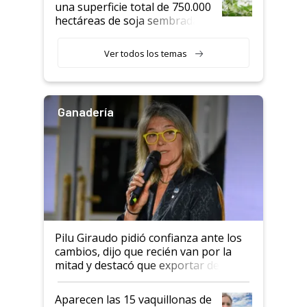
una superficie total de 750.000
hectáreas de soja sembradas
con una nueva generación de
variedades que marcan un
Ver todos los temas
salto tecnológico en genética y
rendimiento
Ganadería
Pilu Giraudo pidió confianza ante los
cambios, dijo que recién van por la
mitad y destacó que exportar dejó de
ser "para unos pocos": "Tenemos un
mandato muy claro del gobierno
Aparecen las 15 vaquillonas de
nacional"