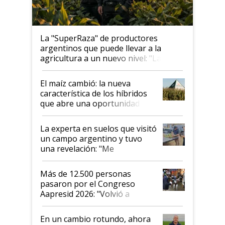
La "SuperRaza" de productores
argentinos que puede llevar a la
agricultura a un nuevo nivel: "Las
posibilidades de crecimiento son
infinitas"
El maíz cambió: la nueva
característica de los híbridos
que abre una oportunidad en
el lote
La experta en suelos que visitó
un campo argentino y tuvo
una revelación: "Me
impresionó mucho"
Más de 12.500 personas
pasaron por el Congreso
Aapresid 2026: "Volvió a
demostrar que hablar del
suelo es hablar de todo el
En un cambio rotundo, ahora
sistema productivo"