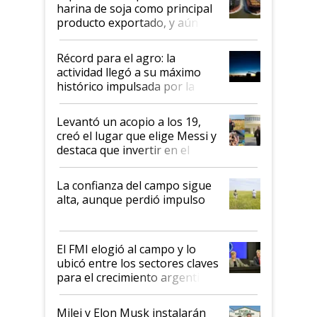
harina de soja como principal
producto exportado, y aún así
el agro aportó casi seis de cada
diez dólares y sostuvo el
Récord para el agro: la
liderazgo en un semestre
actividad llegó a su máximo
récord
histórico impulsada por la
cosecha y las exportaciones
Levantó un acopio a los 19,
creó el lugar que elige Messi y
destaca que invertir en el
kirchnerismo era como "darle
plata a un hijo para droga":
La confianza del campo sigue
Juan Félix Rossetti, el libertario
alta, aunque perdió impulso
que de una dura crisis salió
más fuerte y apuesta al cambio
de Milei
El FMI elogió al campo y lo
ubicó entre los sectores claves
para el crecimiento argentino
Milei y Elon Musk instalarán