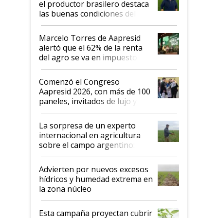
el productor brasilero destaca
las buenas condiciones del
agro argentino para invertir:
"Los veo más motivados"
Marcelo Torres de Aapresid
alertó que el 62% de la renta
del agro se va en impuestos:
"No es bueno que en
Argentina se sigan discutiendo
Comenzó el Congreso
las mismas cosas de hace 50
Aapresid 2026, con más de 100
años"
paneles, invitados de lujo y
todas las tendencias
La sorpresa de un experto
internacional en agricultura
sobre el campo argentino:
"Estoy muy impresionado"
Advierten por nuevos excesos
hídricos y humedad extrema en
la zona núcleo
Esta campaña proyectan cubrir