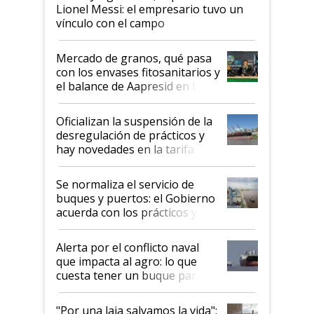
Lionel Messi: el empresario tuvo un
vínculo con el campo
Mercado de granos, qué pasa
con los envases fitosanitarios y
el balance de Aapresid en La
Posta
Oficializan la suspensión de la
desregulación de prácticos y
hay novedades en la tarifa de
la hidrovía
Se normaliza el servicio de
buques y puertos: el Gobierno
acuerda con los prácticos y
suspende el decreto de
desregulación
Alerta por el conflicto naval
que impacta al agro: lo que
cuesta tener un buque parado
y el peligro de que Argentina
pase a ser "país sucio"
"Por una laja salvamos la vida":