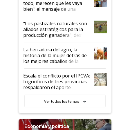
todo, merecen que les vaya
bien": el mensaje de una
ganadera uruguaya sobre las
oportunidades que se abren
"Los pastizales naturales son
para el agro en Argentina, con
aliados estratégicos para la
foco en la carne
producción ganadera", destaca
la iniciativa que ya reúne a 46
establecimientos en Argentina
La herradora del agro, la
historia de la mujer detrás de
los mejores caballos de la
Argentina y los mitos que
todavía hacen sufrir a estos
Escala el conflicto por el IPCVA:
animales: "Mientras me
frigoríficos de tres provincias
descalificaban, yo seguí
respaldaron el aporte
haciendo currículum"
obligatorio
Ver todos los temas
Economía y política