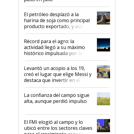
El petróleo desplazó a la
harina de soja como principal
producto exportado, y aún así
el agro aportó casi seis de cada
diez dólares y sostuvo el
Récord para el agro: la
liderazgo en un semestre
actividad llegó a su máximo
récord
histórico impulsada por la
cosecha y las exportaciones
Levantó un acopio a los 19,
creó el lugar que elige Messi y
destaca que invertir en el
kirchnerismo era como "darle
plata a un hijo para droga":
La confianza del campo sigue
Juan Félix Rossetti, el libertario
alta, aunque perdió impulso
que de una dura crisis salió
más fuerte y apuesta al cambio
de Milei
El FMI elogió al campo y lo
ubicó entre los sectores claves
para el crecimiento argentino