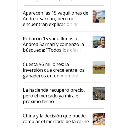
ser "para unos pocos": "Tenemos un
mandato muy claro del gobierno
Aparecen las 15 vaquillonas de
nacional"
Andrea Sarnari, pero no
encuentran explicación de
cómo llegaron allí
Robaron 15 vaquillonas a
Andrea Sarnari y comenzó la
búsqueda: “Todos los días le
toca a algún productor”
Cuesta $6 millones: la
inversión que crece entre los
ganaderos en un momento
histórico para la actividad
La hacienda recuperó precio,
pero el mercado ya mira el
próximo techo
China y la decisión que puede
cambiar el mercado de la carne