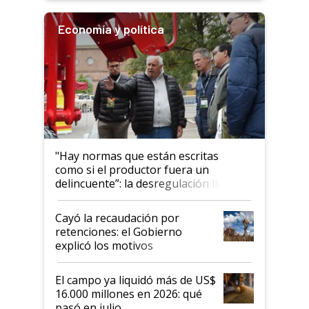
Economía y política
"Hay normas que están escritas
como si el productor fuera un
delincuente”: la desregulación llegó
al Congreso Aapresid y hasta se
habló del financiamiento al IPCVA
Cayó la recaudación por
retenciones: el Gobierno
explicó los motivos
El campo ya liquidó más de US$
16.000 millones en 2026: qué
pasó en julio