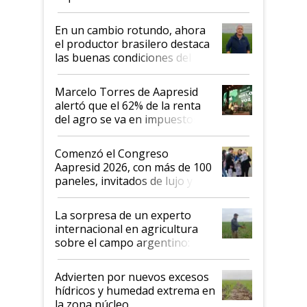
demostrar que hablar del
suelo es hablar de todo el
En un cambio rotundo, ahora
sistema productivo"
el productor brasilero destaca
las buenas condiciones del
agro argentino para invertir:
"Los veo más motivados"
Marcelo Torres de Aapresid
alertó que el 62% de la renta
del agro se va en impuestos:
"No es bueno que en
Argentina se sigan discutiendo
Comenzó el Congreso
las mismas cosas de hace 50
Aapresid 2026, con más de 100
años"
paneles, invitados de lujo y
todas las tendencias
La sorpresa de un experto
internacional en agricultura
sobre el campo argentino:
"Estoy muy impresionado"
Advierten por nuevos excesos
hídricos y humedad extrema en
la zona núcleo