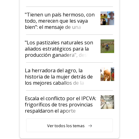
"Tienen un país hermoso, con
todo, merecen que les vaya
bien": el mensaje de una
ganadera uruguaya sobre las
oportunidades que se abren
"Los pastizales naturales son
para el agro en Argentina, con
aliados estratégicos para la
foco en la carne
producción ganadera", destaca
la iniciativa que ya reúne a 46
establecimientos en Argentina
La herradora del agro, la
historia de la mujer detrás de
los mejores caballos de la
Argentina y los mitos que
todavía hacen sufrir a estos
Escala el conflicto por el IPCVA:
animales: "Mientras me
frigoríficos de tres provincias
descalificaban, yo seguí
respaldaron el aporte
haciendo currículum"
obligatorio
Ver todos los temas