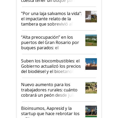
cuesta tener un buque parado
y el peligro de que Argentina
pase a ser "país sucio"
"Por una laja salvamos la vida":
el impactante relato de la
tambera que sobrevivió al
tornado
“Alta preocupación” en los
puertos del Gran Rosario por
buques parados: el
funcionamiento de las
exportadoras en tensión tras
Suben los biocombustibles: el
la medida de fuerza de los
Gobierno actualizó los precios
prácticos
del biodiésel y el bioetanol
Nuevo aumento para los
trabajadores rurales: cuánto
cobrará un peón desde julio
Bioinsumos, Aapresid y la
startup que hace rebrotar los