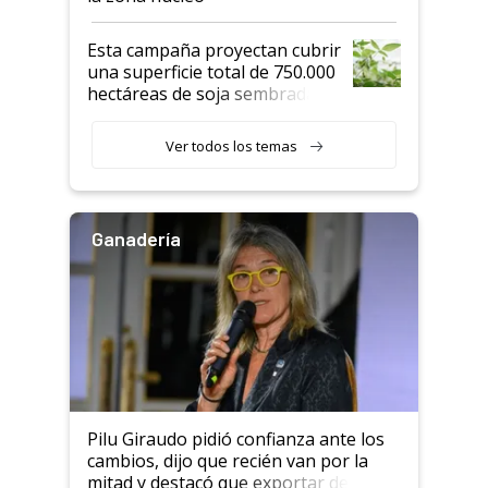
Esta campaña proyectan cubrir
una superficie total de 750.000
hectáreas de soja sembradas
con una nueva generación de
variedades que marcan un
Ver todos los temas
salto tecnológico en genética y
rendimiento
Ganadería
Pilu Giraudo pidió confianza ante los
cambios, dijo que recién van por la
mitad y destacó que exportar dejó de