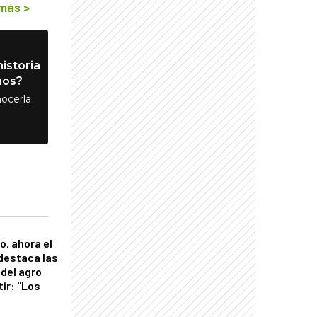
 más
>
istoria
nos?
ocerla
o, ahora el
 destaca las
del agro
tir: "Los
"