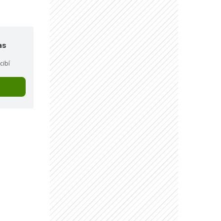
as
cibí