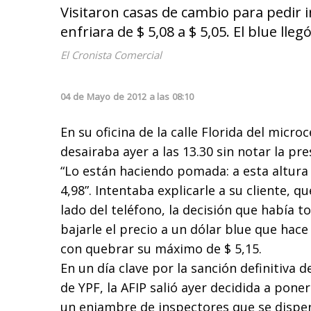
Visitaron casas de cambio para pedir i
enfriara de $ 5,08 a $ 5,05. El blue lleg
El Cronista Comercial
04
de
Mayo
de
2012
a las
08:10
En su oficina de la calle Florida del micro
desairaba ayer a las 13.30 sin notar la pre
“Lo están haciendo pomada: a esta altura
4,98”. Intentaba explicarle a su cliente, q
lado del teléfono, la decisión que había t
bajarle el precio a un dólar blue que hac
con quebrar su máximo de $ 5,15.
En un día clave por la sanción definitiva d
de YPF, la AFIP salió ayer decidida a poner
un enjambre de inspectores que se dispe