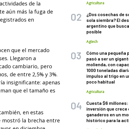
actividades de la
Agricultura
te aún más la fuga de
¿Dos cosechas de s
 registrados en
sola siembra? El des
argentino que busca
posible
Agtech
nocen que el mercado
Cómo una pequeña 
ses. Llegaron a
pasó a ser un gigant
molienda, con capac
rcado cambiario, pero
1000 toneladas diaria
os, de entre 2,5% y 3%.
impulso al trigo en 
ía insignificante: apenas
poco habitual
timan que el tamaño es
Agricultura
Cuesta $6 millones: 
inversión que crece 
también, en estas
ganaderos en un m
e mostró la brecha entre
histórico para la act
ntavos en diciembre