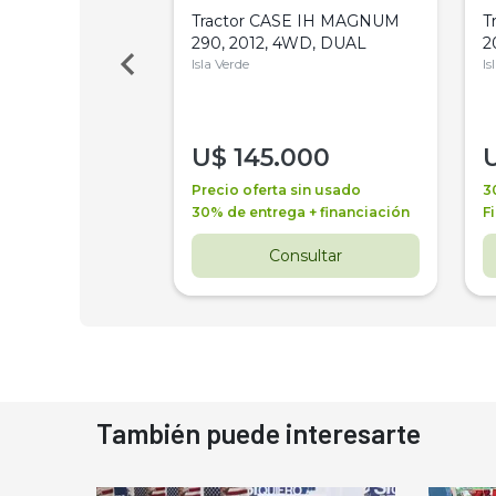
a Metalfor 7040,
Tractor CASE IH MAGNUM
T
Bot 32 Mts
290, 2012, 4WD, DUAL
2
Isla Verde
Is
000
U$
145.000
a + financiación
Precio oferta sin usado
3
 4 años
30% de entrega + financiación
F
nsultar
Consultar
También puede interesarte