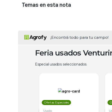
Temas en esta nota
¡Encontrá todo para tu campo!
Feria usados Ventur
Especial usados seleccionados
les
Ofertas Especiales
O
Usado
U