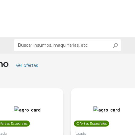
ino
Ver ofertas
fertas Especiales
Ofertas Especiales
sado
Usado