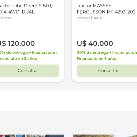
ractor John Deere 6180J,
Tractor MASSEY
014, 4WD, DUAL
FERGUSSON MF 4292, 2020
la Verde
4WD, PATON
Venado Tuerto
U$
120.000
U$
40.000
0% de entrega + financiación
30% de entrega + financiación
inancialo en 3 años
Financialo en 3 años
Consultar
Consultar