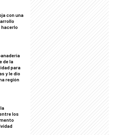
oja con una
arrollo
 hacerlo
panadería
e de la
idad para
s y le dio
una región
la
entre los
omento
ividad