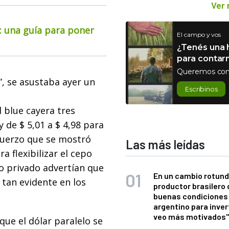
Ver
o: una guía para poner
El campo y vos
¿Tenés una h
para contar
Queremos con
”, se asustaba ayer un
Escribinos
l blue cayera tres
y de $ 5,01 a $ 4,98 para
fuerzo que se mostró
Las más leídas
 flexibilizar el cepo
o privado advertían que
En un cambio rotund
 tan evidente en los
productor brasilero
buenas condiciones 
argentino para inver
veo más motivados
que el dólar paralelo se