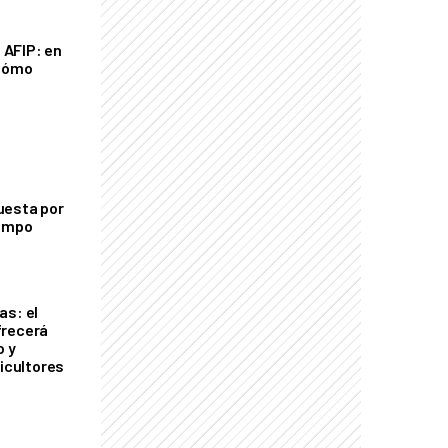
a AFIP: en
 cómo
uesta por
campo
as: el
frecerá
o y
ricultores