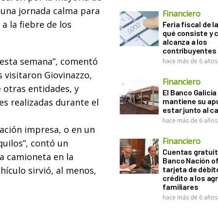
r una jornada calma para
Financiero
a la fiebre de los
Feria fiscal de l
qué consiste y
alcanza a los
contribuyentes
er esta semana”, comentó
hace más de 6 años
 visitaron Giovinazzo,
Financiero
 otras entidades, y
El Banco Galicia
es realizadas durante el
mantiene su ap
estar junto al 
hace más de 6 años
ación impresa, o en un
Financiero
uilos”, contó un
Cuentas gratuit
na camioneta en la
Banco Nación o
hículo sirvió, al menos,
tarjeta de débit
crédito a los ag
familiares
hace más de 6 años