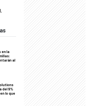
l.
das
 en la
illas:
ntarán al
olutions
a del 9%
en lo que