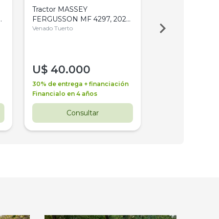
Tractor MASSEY
Tractor AGCO ALL
,
FERGUSSON MF 4297, 2020,
2003, 4WD, PA
4WD, PATON
Venado Tuerto
Venado Tuerto
U$
40.000
U$
30.000
30% de entrega + financiación
30% de entrega + 
Financialo en 4 años
Financialo en 3 a
Consultar
Consul