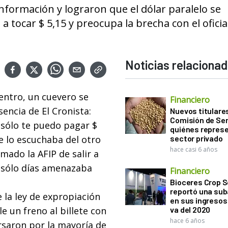
nformación y lograron que el dólar paralelo se
ó a tocar $ 5,15 y preocupa la brecha con el oficia
Noticias relaciona
centro, un cuevero se
Financiero
sencia de El Cronista:
Nuevos titulares
Comisión de Sem
 sólo te puedo pagar $
quiénes represe
ue lo escuchaba del otro
sector privado
hace casi 6 años
omado la AFIP de salir a
e sólo días amenazaba
Financiero
Bioceres Crop S
reportó una sub
e la ley de expropiación
en sus ingresos 
le un freno al billete con
va del 2020
hace 6 años
rsaron por la mayoría de