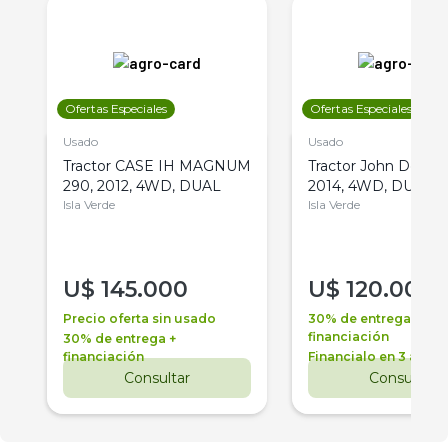
Ofertas Especiales
Ofertas Especiales
Usado
Usado
Tractor CASE IH MAGNUM
Tractor John Deere 
290, 2012, 4WD, DUAL
2014, 4WD, DUAL
Isla Verde
Isla Verde
U$
145.000
U$
120.000
Precio oferta sin usado
30% de entrega +
financiación
30% de entrega +
financiación
Financialo en 3 años
Consultar
Consultar