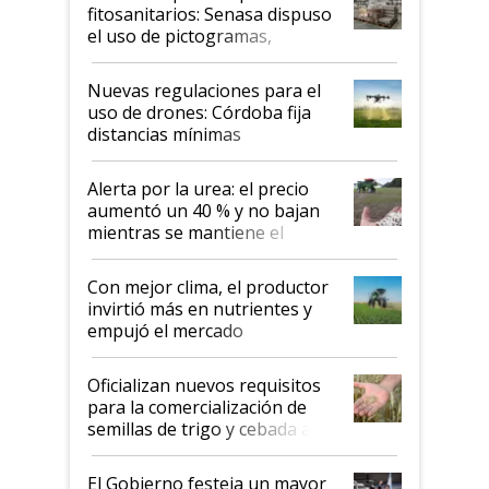
fitosanitarios: Senasa dispuso
el uso de pictogramas,
palabras de advertencia e
indicaciones
Nuevas regulaciones para el
uso de drones: Córdoba fija
distancias mínimas
Alerta por la urea: el precio
aumentó un 40 % y no bajan
mientras se mantiene el
conflicto en Medio Oriente
Con mejor clima, el productor
invirtió más en nutrientes y
empujó el mercado
Oficializan nuevos requisitos
para la comercialización de
semillas de trigo y cebada a
granel
El Gobierno festeja un mayor