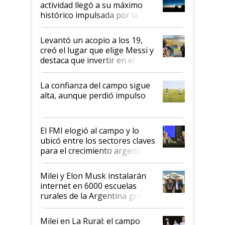
actividad llegó a su máximo
récord
histórico impulsada por la
cosecha y las exportaciones
Levantó un acopio a los 19,
creó el lugar que elige Messi y
destaca que invertir en el
kirchnerismo era como "darle
plata a un hijo para droga":
La confianza del campo sigue
Juan Félix Rossetti, el libertario
alta, aunque perdió impulso
que de una dura crisis salió
más fuerte y apuesta al cambio
de Milei
El FMI elogió al campo y lo
ubicó entre los sectores claves
para el crecimiento argentino
Milei y Elon Musk instalarán
internet en 6000 escuelas
rurales de la Argentina gracias
a un acuerdo con Starlink
Milei en La Rural: el campo