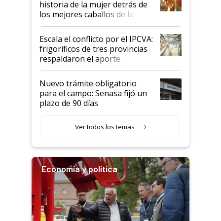
historia de la mujer detrás de
los mejores caballos de la
Argentina y los mitos que
todavía hacen sufrir a estos
Escala el conflicto por el IPCVA:
animales: "Mientras me
frigoríficos de tres provincias
descalificaban, yo seguí
respaldaron el aporte
haciendo currículum"
obligatorio
Nuevo trámite obligatorio
para el campo: Senasa fijó un
plazo de 90 días
Ver todos los temas
Economía y política