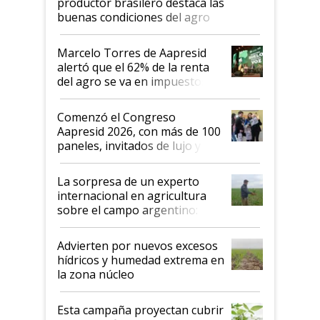
productor brasilero destaca las
buenas condiciones del agro
argentino para invertir: "Los veo
más motivados"
Marcelo Torres de Aapresid
alertó que el 62% de la renta
del agro se va en impuestos:
"No es bueno que en
Argentina se sigan discutiendo
Comenzó el Congreso
las mismas cosas de hace 50
Aapresid 2026, con más de 100
años"
paneles, invitados de lujo y
todas las tendencias
La sorpresa de un experto
internacional en agricultura
sobre el campo argentino:
"Estoy muy impresionado"
Advierten por nuevos excesos
hídricos y humedad extrema en
la zona núcleo
Esta campaña proyectan cubrir