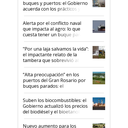
buques y puertos: el Gobierno
acuerda con los prácticos y
suspende el decreto de
desregulación
Alerta por el conflicto naval
que impacta al agro: lo que
cuesta tener un buque parado
y el peligro de que Argentina
pase a ser "país sucio"
"Por una laja salvamos la vida":
el impactante relato de la
tambera que sobrevivió al
tornado
“Alta preocupación” en los
puertos del Gran Rosario por
buques parados: el
funcionamiento de las
exportadoras en tensión tras
Suben los biocombustibles: el
la medida de fuerza de los
Gobierno actualizó los precios
prácticos
del biodiésel y el bioetanol
Nuevo aumento para los