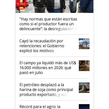
"Hay normas que están escritas
como si el productor fuera un
delincuente”: la desregulación llegó
al Congreso Aapresid y hasta se
habló del financiamiento al IPCVA
Cayó la recaudación por
retenciones: el Gobierno
explicó los motivos
El campo ya liquidó más de US$
16.000 millones en 2026: qué
pasó en julio
El petróleo desplazó a la
harina de soja como principal
producto exportado, y aún así
el agro aportó casi seis de cada
diez dólares y sostuvo el
Récord para el agro: la
liderazgo en un semestre