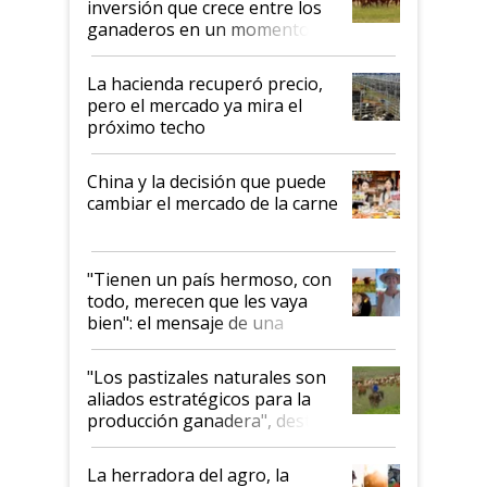
inversión que crece entre los
ganaderos en un momento
histórico para la actividad
La hacienda recuperó precio,
pero el mercado ya mira el
próximo techo
China y la decisión que puede
cambiar el mercado de la carne
"Tienen un país hermoso, con
todo, merecen que les vaya
bien": el mensaje de una
ganadera uruguaya sobre las
oportunidades que se abren
"Los pastizales naturales son
para el agro en Argentina, con
aliados estratégicos para la
foco en la carne
producción ganadera", destaca
la iniciativa que ya reúne a 46
establecimientos en Argentina
La herradora del agro, la