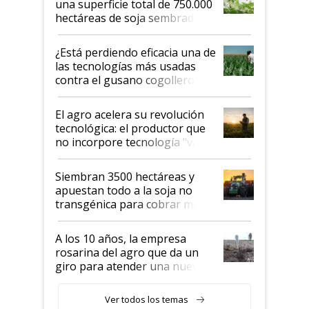
una superficie total de 750.000
hectáreas de soja sembradas
con una nueva generación de
variedades que marcan un
¿Está perdiendo eficacia una de
salto tecnológico en genética y
las tecnologías más usadas
rendimiento
contra el gusano cogollero? El
desafío de una tecnología clave
El agro acelera su revolución
tecnológica: el productor que
no incorpore tecnología "va a
perder el tren"
Siembran 3500 hectáreas y
apuestan todo a la soja no
transgénica para cobrar más
por tonelada: compraron un
semillero
A los 10 años, la empresa
rosarina del agro que da un
giro para atender una nueva
etapa en el agro
Ver todos los temas