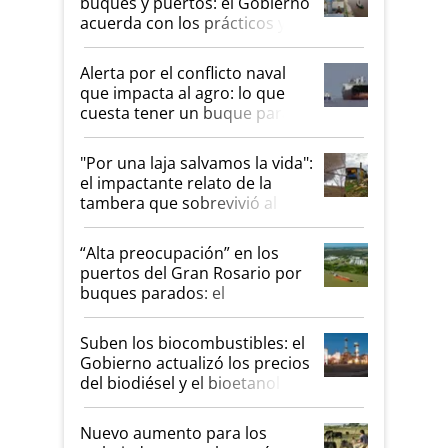
buques y puertos: el Gobierno
acuerda con los prácticos y
suspende el decreto de
desregulación
Alerta por el conflicto naval
que impacta al agro: lo que
cuesta tener un buque parado
y el peligro de que Argentina
pase a ser "país sucio"
"Por una laja salvamos la vida":
el impactante relato de la
tambera que sobrevivió al
tornado
“Alta preocupación” en los
puertos del Gran Rosario por
buques parados: el
funcionamiento de las
exportadoras en tensión tras
Suben los biocombustibles: el
la medida de fuerza de los
Gobierno actualizó los precios
prácticos
del biodiésel y el bioetanol
Nuevo aumento para los