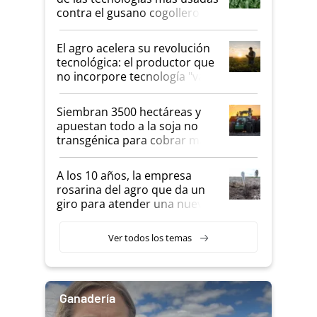
en genética y rendimiento
contra el gusano cogollero? El
desafío de una tecnología
clave
El agro acelera su revolución
tecnológica: el productor que
no incorpore tecnología "va a
perder el tren"
Siembran 3500 hectáreas y
apuestan todo a la soja no
transgénica para cobrar más
por tonelada: compraron un
semillero
A los 10 años, la empresa
rosarina del agro que da un
giro para atender una nueva
etapa en el agro
Ver todos los temas
Ganadería