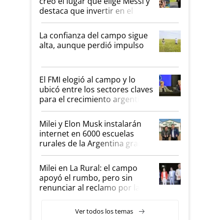
creó el lugar que elige Messi y
destaca que invertir en el
kirchnerismo era como "darle
plata a un hijo para droga":
La confianza del campo sigue
Juan Félix Rossetti, el libertario
alta, aunque perdió impulso
que de una dura crisis salió
más fuerte y apuesta al
cambio de Milei
El FMI elogió al campo y lo
ubicó entre los sectores claves
para el crecimiento argentino
Milei y Elon Musk instalarán
internet en 6000 escuelas
rurales de la Argentina gracias
a un acuerdo con Starlink
Milei en La Rural: el campo
apoyó el rumbo, pero sin
renunciar al reclamo por las
retenciones
Ver todos los temas