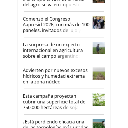
del agro se va en impuestos:
"No es bueno que en
Argentina se sigan discutiendo
Comenzó el Congreso
las mismas cosas de hace 50
Aapresid 2026, con más de 100
años"
paneles, invitados de lujo y
todas las tendencias
La sorpresa de un experto
internacional en agricultura
sobre el campo argentino:
"Estoy muy impresionado"
Advierten por nuevos excesos
hídricos y humedad extrema
en la zona núcleo
Esta campaña proyectan
cubrir una superficie total de
750.000 hectáreas de soja
sembradas con una nueva
generación de variedades que
¿Está perdiendo eficacia una
marcan un salto tecnológico
de las tecnologías más usadas