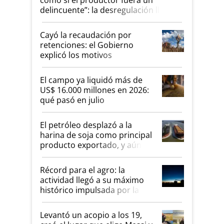
delincuente”: la desregulación llegó
al Congreso Aapresid y hasta se
habló del financiamiento al IPCVA
Cayó la recaudación por
retenciones: el Gobierno
explicó los motivos
El campo ya liquidó más de
US$ 16.000 millones en 2026:
qué pasó en julio
El petróleo desplazó a la
harina de soja como principal
producto exportado, y aún así
el agro aportó casi seis de
cada diez dólares y sostuvo el
Récord para el agro: la
liderazgo en un semestre
actividad llegó a su máximo
récord
histórico impulsada por la
cosecha y las exportaciones
Levantó un acopio a los 19,