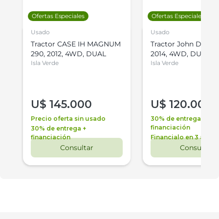
Ofertas Especiales
Ofertas Especiales
Usado
Usado
Tractor CASE IH MAGNUM
Tractor John Deere 
290, 2012, 4WD, DUAL
2014, 4WD, DUAL
Isla Verde
Isla Verde
U$
145.000
U$
120.000
Precio oferta sin usado
30% de entrega +
financiación
30% de entrega +
financiación
Financialo en 3 años
Consultar
Consultar