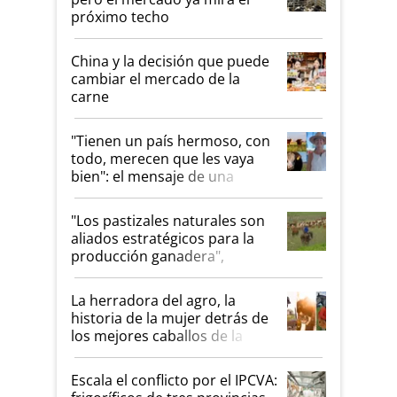
próximo techo
China y la decisión que puede
cambiar el mercado de la
carne
"Tienen un país hermoso, con
todo, merecen que les vaya
bien": el mensaje de una
ganadera uruguaya sobre las
oportunidades que se abren
"Los pastizales naturales son
para el agro en Argentina, con
aliados estratégicos para la
foco en la carne
producción ganadera",
destaca la iniciativa que ya
reúne a 46 establecimientos
La herradora del agro, la
en Argentina
historia de la mujer detrás de
los mejores caballos de la
Argentina y los mitos que
todavía hacen sufrir a estos
Escala el conflicto por el IPCVA:
animales: "Mientras me