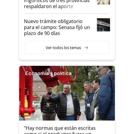
frigoríficos de tres provincias
descalificaban, yo seguí
respaldaron el aporte
haciendo currículum"
obligatorio
Nuevo trámite obligatorio
para el campo: Senasa fijó un
plazo de 90 días
Ver todos los temas
Economía y política
"Hay normas que están escritas
como si el productor fuera un