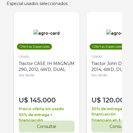
Especial usados seleccionados
Ofertas Especiales
Ofertas Especiales
Usado
Usado
Tractor CASE IH MAGNUM
Tractor John Deere 
290, 2012, 4WD, DUAL
2014, 4WD, DUAL
Isla Verde
Isla Verde
U$
145.000
U$
120.000
Precio oferta sin usado
30% de entrega +
financiación
30% de entrega +
financiación
Financialo en 3 años
Consultar
Consultar