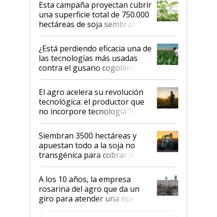
Esta campaña proyectan cubrir
una superficie total de 750.000
hectáreas de soja sembradas
con una nueva generación de
variedades que marcan un
¿Está perdiendo eficacia una de
salto tecnológico en genética y
las tecnologías más usadas
rendimiento
contra el gusano cogollero? El
desafío de una tecnología clave
El agro acelera su revolución
tecnológica: el productor que
no incorpore tecnología "va a
perder el tren"
Siembran 3500 hectáreas y
apuestan todo a la soja no
transgénica para cobrar más
por tonelada: compraron un
semillero
A los 10 años, la empresa
rosarina del agro que da un
giro para atender una nueva
etapa en el agro