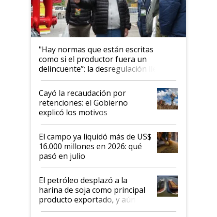
"Hay normas que están escritas
como si el productor fuera un
delincuente”: la desregulación llegó
al Congreso Aapresid y hasta se
habló del financiamiento al IPCVA
Cayó la recaudación por
retenciones: el Gobierno
explicó los motivos
El campo ya liquidó más de US$
16.000 millones en 2026: qué
pasó en julio
El petróleo desplazó a la
harina de soja como principal
producto exportado, y aún así
el agro aportó casi seis de cada