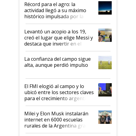
diez dólares y sostuvo el
Récord para el agro: la
liderazgo en un semestre
actividad llegó a su máximo
récord
histórico impulsada por la
cosecha y las exportaciones
Levantó un acopio a los 19,
creó el lugar que elige Messi y
destaca que invertir en el
kirchnerismo era como "darle
plata a un hijo para droga":
La confianza del campo sigue
Juan Félix Rossetti, el libertario
alta, aunque perdió impulso
que de una dura crisis salió
más fuerte y apuesta al cambio
de Milei
El FMI elogió al campo y lo
ubicó entre los sectores claves
para el crecimiento argentino
Milei y Elon Musk instalarán
internet en 6000 escuelas
rurales de la Argentina gracias
a un acuerdo con Starlink