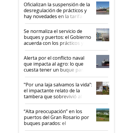
Oficializan la suspensión de la
desregulación de prácticos y
hay novedades en la tarifa de
la hidrovía
Se normaliza el servicio de
buques y puertos: el Gobierno
acuerda con los prácticos y
suspende el decreto de
desregulación
Alerta por el conflicto naval
que impacta al agro: lo que
cuesta tener un buque parado
y el peligro de que Argentina
pase a ser "país sucio"
"Por una laja salvamos la vida":
el impactante relato de la
tambera que sobrevivió al
tornado
“Alta preocupación” en los
puertos del Gran Rosario por
buques parados: el
funcionamiento de las