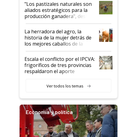
oportunidades que se abren
"Los pastizales naturales son
para el agro en Argentina, con
aliados estratégicos para la
foco en la carne
producción ganadera", destaca
la iniciativa que ya reúne a 46
establecimientos en Argentina
La herradora del agro, la
historia de la mujer detrás de
los mejores caballos de la
Argentina y los mitos que
todavía hacen sufrir a estos
Escala el conflicto por el IPCVA:
animales: "Mientras me
frigoríficos de tres provincias
descalificaban, yo seguí
respaldaron el aporte
haciendo currículum"
obligatorio
Ver todos los temas
Economía y política