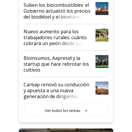
exportadoras en tensión tras
Suben los biocombustibles: el
la medida de fuerza de los
Gobierno actualizó los precios
prácticos
del biodiésel y el bioetanol
Nuevo aumento para los
trabajadores rurales: cuánto
cobrará un peón desde julio
Bioinsumos, Aapresid y la
startup que hace rebrotar los
cultivos
Carbap renovó su conducción
y apuesta a una nueva
generación de dirigentes
rurales
Ver todos los temas