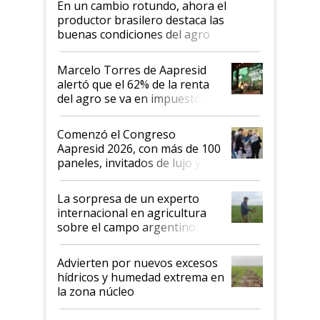
En un cambio rotundo, ahora el
productor brasilero destaca las
buenas condiciones del agro
argentino para invertir: "Los veo
más motivados"
Marcelo Torres de Aapresid
alertó que el 62% de la renta
del agro se va en impuestos:
"No es bueno que en
Argentina se sigan discutiendo
Comenzó el Congreso
las mismas cosas de hace 50
Aapresid 2026, con más de 100
años"
paneles, invitados de lujo y
todas las tendencias
La sorpresa de un experto
internacional en agricultura
sobre el campo argentino:
"Estoy muy impresionado"
Advierten por nuevos excesos
hídricos y humedad extrema en
la zona núcleo