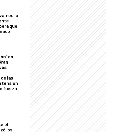
lvamos la
tante
mbera que
rnado
ión” en
Gran
ques
de las
n tensión
de fuerza
s
: el
izó los