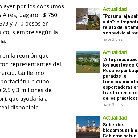
o ayer por los consumos
Actualidad
s Aires, pagaron $ 750
"Por una laja sa
vida": el impac
673 y 710 pesos en
relato de la ta
uco, siempre según la
sobrevivió al to
hace 3 días
ía.
Actualidad
 en la reunión que
“Alta preocupac
con representantes del
los puertos del 
Rosario por bu
mercio, Guillermo
parados: el
exportación un cupo
funcionamiento 
exportadoras e
2,5 y 3 millones de
tras la medida 
or), que ayudaría a
de los práctico
hace 3 días
real disponible.
Actualidad
Suben los
biocombustibles
Gobierno actual