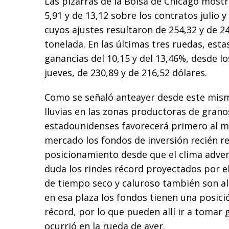
Las pizarras de la Bolsa de Chicago most
5,91 y de 13,12 sobre los contratos julio 
cuyos ajustes resultaron de 254,32 y de 2
tonelada. En las últimas tres ruedas, est
ganancias del 10,15 y del 13,46%, desde lo
jueves, de 230,89 y de 216,52 dólares.
Como se señaló anteayer desde este mismo
lluvias en las zonas productoras de gran
estadounidenses favorecerá primero al m
mercado los fondos de inversión recién 
posicionamiento desde que el clima adve
duda los rindes récord proyectados por e
de tiempo seco y caluroso también son alc
en esa plaza los fondos tienen una posic
récord, por lo que pueden allí ir a tomar
ocurrió en la rueda de ayer.