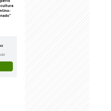
xperto
icultura
ntino:
onado"
as
cibí