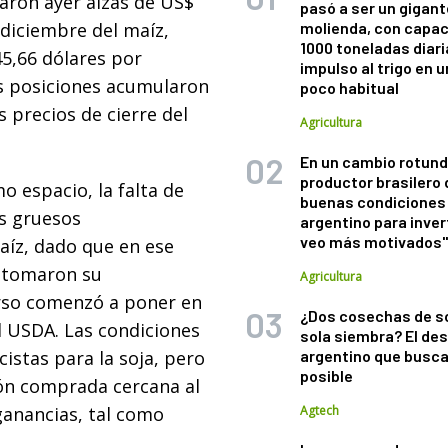
raron ayer alzas de US$
pasó a ser un gigant
y diciembre del maíz,
molienda, con capac
1000 toneladas diaria
45,66 dólares por
impulso al trigo en 
as posiciones acumularon
poco habitual
s precios de cierre del
Agricultura
En un cambio rotund
productor brasilero
 espacio, la falta de
buenas condiciones 
os gruesos
argentino para inver
veo más motivados
aíz, dado que en ese
retomaron su
Agricultura
rso comenzó a poner en
¿Dos cosechas de s
l USDA. Las condiciones
sola siembra? El des
istas para la soja, pero
argentino que busca
posible
ión comprada cercana al
 ganancias, tal como
Agtech