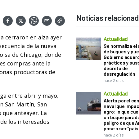
Noticias relaciona
a cerraron en alza ayer
Actualidad
secuencia de la nueva
Se normaliza el 
de buques y pue
Bolsa de Chicago, donde
Gobierno acuerd
tes compras ante la
prácticos y sus
decreto de
 zonas productoras de
desregulación
hace 2 días
Actualidad
ga entre abril y mayo,
Alerta por el con
en San Martín, San
naval que impac
agro: lo que cu
s que anteayer. La
un buque parado
de los interesados
peligro de que 
pase a ser "país
hace 2 días