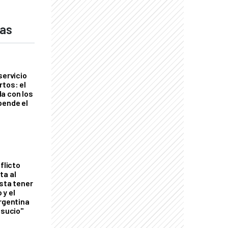
das
servicio
rtos: el
a con los
pende el
flicto
ta al
esta tener
 y el
Argentina
 sucio"