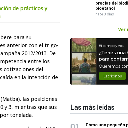
precios del biodi
ación de prácticos y
bioetanol
hace 3 días
a
Ver
ibere para su
es anterior con el trigo-
El campo y vos
 campaña 2012/2013. De
¿Tenés una h
para contar
ompetencia entre los
Queremos con
s cotizaciones del
 caída en la intención de
Escribinos
(Matba), las posiciones
Las más leídas
0 y 3, mientras que sus
 por tonelada.
Cómo una pequeña 