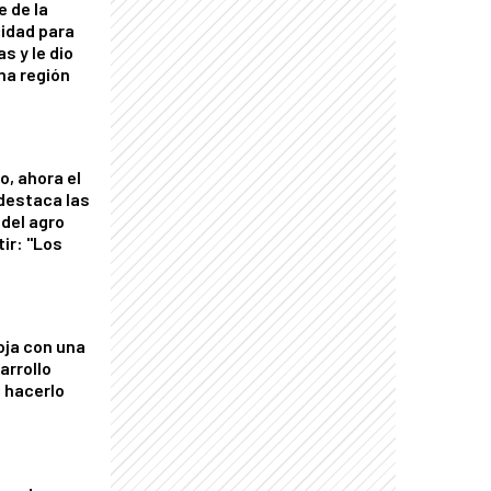
e de la
idad para
s y le dio
una región
o, ahora el
 destaca las
del agro
tir: "Los
"
oja con una
arrollo
 hacerlo