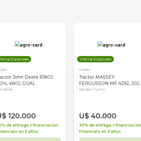
fertas Especiales
Ofertas Especiales
sado
Usado
ractor John Deere 6180J,
Tractor MASSEY
014, 4WD, DUAL
FERGUSSON MF 4292, 2020
la Verde
4WD, PATON
Venado Tuerto
U$
120.000
U$
40.000
0% de entrega + financiación
30% de entrega + financiación
inancialo en 3 años
Financialo en 3 años