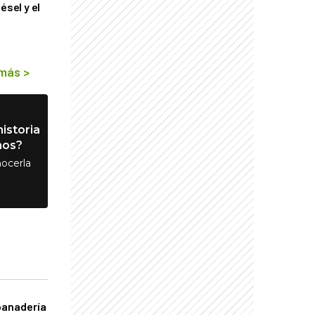
ésel y el
 más
>
istoria
nos?
ocerla
panadería