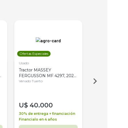
Ofertas Especiales
Ofertas Especiales
Usado
Usado
Tractor MASSEY
Tractor AGCO ALL
,
FERGUSSON MF 4297, 2020,
2003, 4WD, PA
4WD, PATON
Venado Tuerto
Venado Tuerto
U$
40.000
U$
30.000
30% de entrega + financiación
30% de entrega + 
Financialo en 4 años
Financialo en 3 a