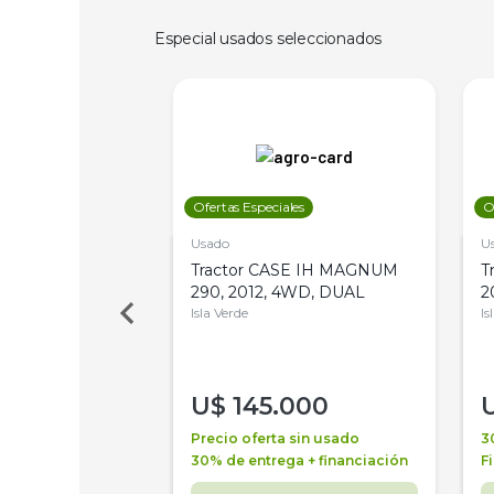
Especial usados seleccionados
les
Ofertas Especiales
O
Usado
U
a Metalfor 7040,
Tractor CASE IH MAGNUM
T
Bot 32 Mts
290, 2012, 4WD, DUAL
2
Isla Verde
Is
000
U$
145.000
a + financiación
Precio oferta sin usado
3
 4 años
30% de entrega + financiación
F