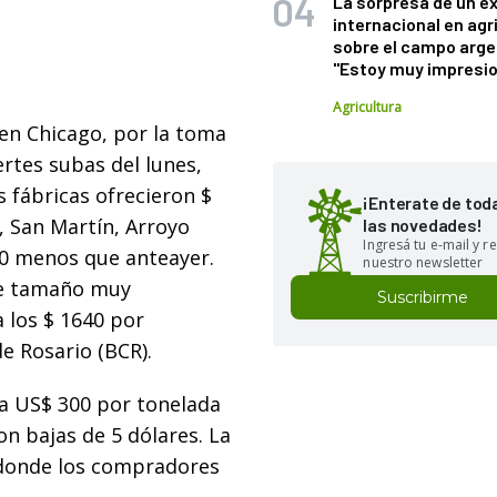
La sorpresa de un e
internacional en agr
sobre el campo arge
"Estoy muy impresi
Agricultura
a en Chicago, por la toma
ertes subas del lunes,
s fábricas ofrecieron $
¡Enterate de tod
 San Martín, Arroyo
las novedades!
Ingresá tu e-mail y re
30 menos que anteayer.
nuestro newsletter
de tamaño muy
Suscribirme
a los $ 1640 por
e Rosario (BCR).
 a US$ 300 por tonelada
on bajas de 5 dólares. La
 donde los compradores