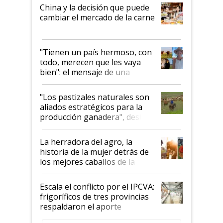
China y la decisión que puede
cambiar el mercado de la carne
"Tienen un país hermoso, con
todo, merecen que les vaya
bien": el mensaje de una
ganadera uruguaya sobre las
oportunidades que se abren
"Los pastizales naturales son
para el agro en Argentina, con
aliados estratégicos para la
foco en la carne
producción ganadera", destaca
la iniciativa que ya reúne a 46
establecimientos en Argentina
La herradora del agro, la
historia de la mujer detrás de
los mejores caballos de la
Argentina y los mitos que
todavía hacen sufrir a estos
Escala el conflicto por el IPCVA:
animales: "Mientras me
frigoríficos de tres provincias
descalificaban, yo seguí
respaldaron el aporte
haciendo currículum"
obligatorio