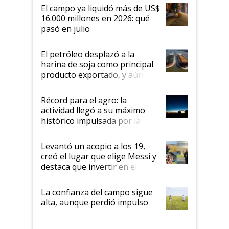
El campo ya liquidó más de US$
16.000 millones en 2026: qué
pasó en julio
El petróleo desplazó a la
harina de soja como principal
producto exportado, y aún así
el agro aportó casi seis de cada
diez dólares y sostuvo el
Récord para el agro: la
liderazgo en un semestre
actividad llegó a su máximo
récord
histórico impulsada por la
cosecha y las exportaciones
Levantó un acopio a los 19,
creó el lugar que elige Messi y
destaca que invertir en el
kirchnerismo era como "darle
plata a un hijo para droga":
La confianza del campo sigue
Juan Félix Rossetti, el libertario
alta, aunque perdió impulso
que de una dura crisis salió
más fuerte y apuesta al cambio
de Milei