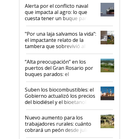
desregulación
Alerta por el conflicto naval
que impacta al agro: lo que
cuesta tener un buque parado
y el peligro de que Argentina
pase a ser "país sucio"
"Por una laja salvamos la vida":
el impactante relato de la
tambera que sobrevivió al
tornado
“Alta preocupación” en los
puertos del Gran Rosario por
buques parados: el
funcionamiento de las
exportadoras en tensión tras
Suben los biocombustibles: el
la medida de fuerza de los
Gobierno actualizó los precios
prácticos
del biodiésel y el bioetanol
Nuevo aumento para los
trabajadores rurales: cuánto
cobrará un peón desde julio