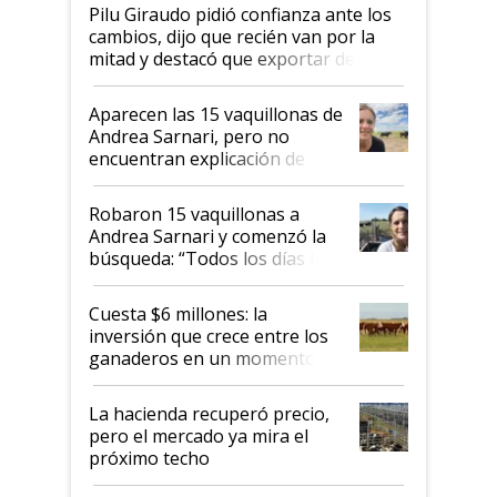
Pilu Giraudo pidió confianza ante los
cambios, dijo que recién van por la
mitad y destacó que exportar dejó de
ser "para unos pocos": "Tenemos un
mandato muy claro del gobierno
Aparecen las 15 vaquillonas de
nacional"
Andrea Sarnari, pero no
encuentran explicación de
cómo llegaron allí
Robaron 15 vaquillonas a
Andrea Sarnari y comenzó la
búsqueda: “Todos los días le
toca a algún productor”
Cuesta $6 millones: la
inversión que crece entre los
ganaderos en un momento
histórico para la actividad
La hacienda recuperó precio,
pero el mercado ya mira el
próximo techo