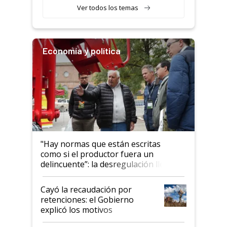
Ver todos los temas
Economía y política
"Hay normas que están escritas
como si el productor fuera un
delincuente”: la desregulación llegó
al Congreso Aapresid y hasta se
habló del financiamiento al IPCVA
Cayó la recaudación por
retenciones: el Gobierno
explicó los motivos