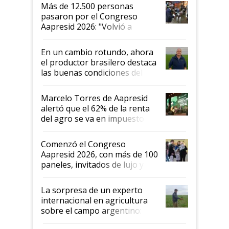
Más de 12.500 personas
pasaron por el Congreso
Aapresid 2026: "Volvió a
demostrar que hablar del
suelo es hablar de todo el
En un cambio rotundo, ahora
sistema productivo"
el productor brasilero destaca
las buenas condiciones del
agro argentino para invertir:
"Los veo más motivados"
Marcelo Torres de Aapresid
alertó que el 62% de la renta
del agro se va en impuestos:
"No es bueno que en
Argentina se sigan discutiendo
Comenzó el Congreso
las mismas cosas de hace 50
Aapresid 2026, con más de 100
años"
paneles, invitados de lujo y
todas las tendencias
La sorpresa de un experto
internacional en agricultura
sobre el campo argentino:
"Estoy muy impresionado"