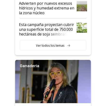
Advierten por nuevos excesos
hídricos y humedad extrema en
la zona núcleo
Esta campaña proyectan cubrir
una superficie total de 750.000
hectáreas de soja sembradas
con una nueva generación de
variedades que marcan un
Ver todos los temas
salto tecnológico en genética y
rendimiento
Ganadería