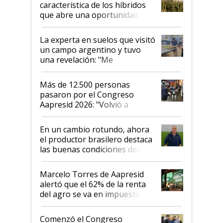
característica de los híbridos
que abre una oportunidad en
el lote
La experta en suelos que visitó
un campo argentino y tuvo
una revelación: "Me
impresionó mucho"
Más de 12.500 personas
pasaron por el Congreso
Aapresid 2026: "Volvió a
demostrar que hablar del
suelo es hablar de todo el
En un cambio rotundo, ahora
sistema productivo"
el productor brasilero destaca
las buenas condiciones del
agro argentino para invertir:
"Los veo más motivados"
Marcelo Torres de Aapresid
alertó que el 62% de la renta
del agro se va en impuestos:
"No es bueno que en
Argentina se sigan discutiendo
Comenzó el Congreso