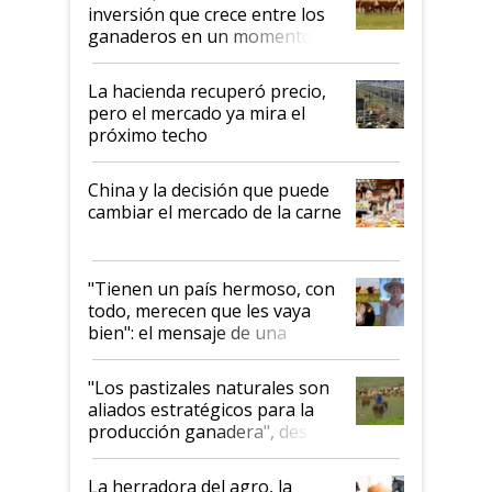
inversión que crece entre los
ganaderos en un momento
histórico para la actividad
La hacienda recuperó precio,
pero el mercado ya mira el
próximo techo
China y la decisión que puede
cambiar el mercado de la carne
"Tienen un país hermoso, con
todo, merecen que les vaya
bien": el mensaje de una
ganadera uruguaya sobre las
oportunidades que se abren
"Los pastizales naturales son
para el agro en Argentina, con
aliados estratégicos para la
foco en la carne
producción ganadera", destaca
la iniciativa que ya reúne a 46
establecimientos en Argentina
La herradora del agro, la