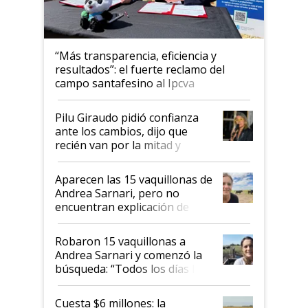
“Más transparencia, eficiencia y
resultados”: el fuerte reclamo del
campo santafesino al Ipcva
Pilu Giraudo pidió confianza
ante los cambios, dijo que
recién van por la mitad y
destacó que exportar dejó de
ser "para unos pocos":
Aparecen las 15 vaquillonas de
"Tenemos un mandato muy
Andrea Sarnari, pero no
claro del gobierno nacional"
encuentran explicación de
cómo llegaron allí
Robaron 15 vaquillonas a
Andrea Sarnari y comenzó la
búsqueda: “Todos los días le
toca a algún productor”
Cuesta $6 millones: la