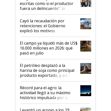
escritas como si el productor
fuera un delincuente”: la
desregulación llegó al
Congreso Aapresid y hasta se
Cayó la recaudación por
habló del financiamiento al
retenciones: el Gobierno
IPCVA
explicó los motivos
El campo ya liquidó más de US$
16.000 millones en 2026: qué
pasó en julio
El petróleo desplazó a la
harina de soja como principal
producto exportado, y aún así
el agro aportó casi seis de cada
diez dólares y sostuvo el
Récord para el agro: la
liderazgo en un semestre
actividad llegó a su máximo
récord
histórico impulsada por la
cosecha y las exportaciones
Levantó un acopio a los 19,