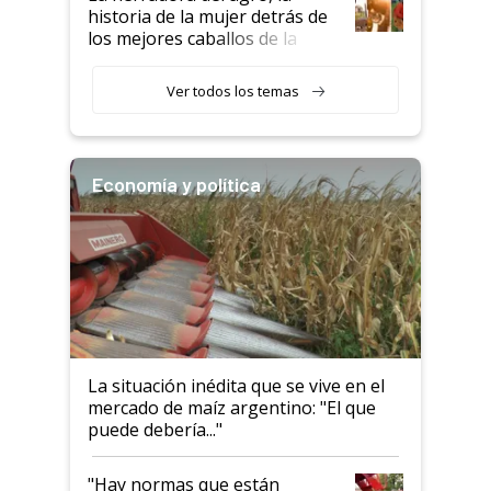
historia de la mujer detrás de
los mejores caballos de la
Argentina y los mitos que
todavía hacen sufrir a estos
Ver todos los temas
animales: "Mientras me
descalificaban, yo seguí
haciendo currículum"
Economía y política
La situación inédita que se vive en el
mercado de maíz argentino: "El que
puede debería..."
"Hay normas que están