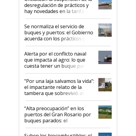
desregulación de prácticos y
hay novedades en la tarifa de
la hidrovía
Se normaliza el servicio de
buques y puertos: el Gobierno
acuerda con los prácticos y
suspende el decreto de
desregulación
Alerta por el conflicto naval
que impacta al agro: lo que
cuesta tener un buque parado
y el peligro de que Argentina
pase a ser "país sucio"
"Por una laja salvamos la vida":
el impactante relato de la
tambera que sobrevivió al
tornado
“Alta preocupación” en los
puertos del Gran Rosario por
buques parados: el
funcionamiento de las
exportadoras en tensión tras
Suben los biocombustibles: el