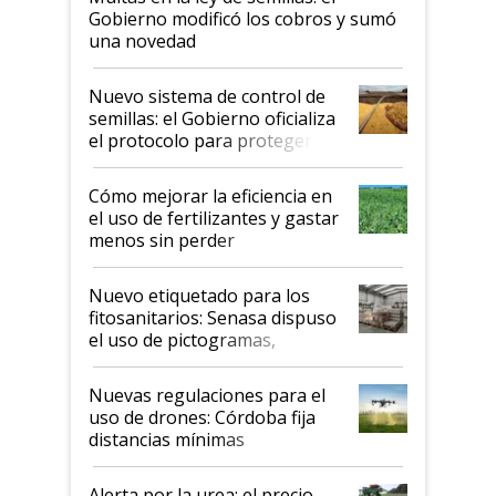
Gobierno modificó los cobros y sumó
una novedad
Nuevo sistema de control de
semillas: el Gobierno oficializa
el protocolo para proteger la
propiedad intelectual
Cómo mejorar la eficiencia en
el uso de fertilizantes y gastar
menos sin perder
productividad en la campaña
fina
Nuevo etiquetado para los
fitosanitarios: Senasa dispuso
el uso de pictogramas,
palabras de advertencia e
indicaciones
Nuevas regulaciones para el
uso de drones: Córdoba fija
distancias mínimas
Alerta por la urea: el precio