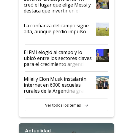
creó el lugar que elige Messi y
destaca que invertir en el
kirchnerismo era como "darle
plata a un hijo para droga":
La confianza del campo sigue
Juan Félix Rossetti, el libertario
alta, aunque perdió impulso
que de una dura crisis salió
más fuerte y apuesta al cambio
de Milei
El FMI elogió al campo y lo
ubicó entre los sectores claves
para el crecimiento argentino
Milei y Elon Musk instalarán
internet en 6000 escuelas
rurales de la Argentina gracias
a un acuerdo con Starlink
Ver todos los temas
Actualidad