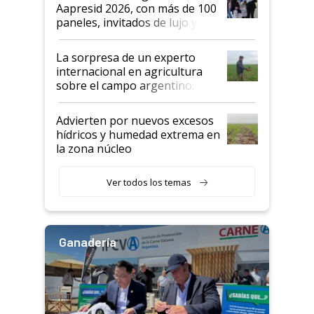
las mismas cosas de hace 50
Aapresid 2026, con más de 100
años"
paneles, invitados de lujo y
todas las tendencias
La sorpresa de un experto
internacional en agricultura
sobre el campo argentino:
"Estoy muy impresionado"
Advierten por nuevos excesos
hídricos y humedad extrema en
la zona núcleo
Ver todos los temas
Ganadería