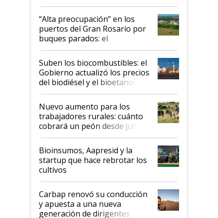
tornado
“Alta preocupación” en los
puertos del Gran Rosario por
buques parados: el
funcionamiento de las
exportadoras en tensión tras
Suben los biocombustibles: el
la medida de fuerza de los
Gobierno actualizó los precios
prácticos
del biodiésel y el bioetanol
Nuevo aumento para los
trabajadores rurales: cuánto
cobrará un peón desde julio
Bioinsumos, Aapresid y la
startup que hace rebrotar los
cultivos
Carbap renovó su conducción
y apuesta a una nueva
generación de dirigentes