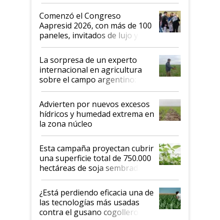
"No es bueno que en
Argentina se sigan discutiendo
Comenzó el Congreso
las mismas cosas de hace 50
Aapresid 2026, con más de 100
años"
paneles, invitados de lujo y
todas las tendencias
La sorpresa de un experto
internacional en agricultura
sobre el campo argentino:
"Estoy muy impresionado"
Advierten por nuevos excesos
hídricos y humedad extrema en
la zona núcleo
Esta campaña proyectan cubrir
una superficie total de 750.000
hectáreas de soja sembradas
con una nueva generación de
variedades que marcan un
¿Está perdiendo eficacia una de
salto tecnológico en genética y
las tecnologías más usadas
rendimiento
contra el gusano cogollero? El