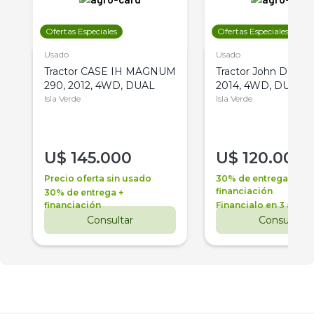
Ofertas Especiales
Ofertas Especiales
Usado
Usado
Tractor CASE IH MAGNUM
Tractor John Deere 
290, 2012, 4WD, DUAL
2014, 4WD, DUAL
Isla Verde
Isla Verde
U$
145.000
U$
120.000
Precio oferta sin usado
30% de entrega +
financiación
30% de entrega +
financiación
Financialo en 3 años
Consultar
Consultar