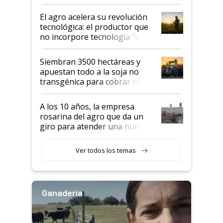
desafío de una tecnología clave
El agro acelera su revolución
tecnológica: el productor que
no incorpore tecnología "va a
perder el tren"
Siembran 3500 hectáreas y
apuestan todo a la soja no
transgénica para cobrar más
por tonelada: compraron un
semillero
A los 10 años, la empresa
rosarina del agro que da un
giro para atender una nueva
etapa en el agro
Ver todos los temas
Ganadería