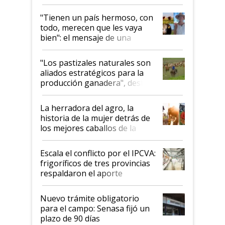
"Tienen un país hermoso, con
todo, merecen que les vaya
bien": el mensaje de una
ganadera uruguaya sobre las
oportunidades que se abren
"Los pastizales naturales son
para el agro en Argentina, con
aliados estratégicos para la
foco en la carne
producción ganadera", destaca
la iniciativa que ya reúne a 46
establecimientos en Argentina
La herradora del agro, la
historia de la mujer detrás de
los mejores caballos de la
Argentina y los mitos que
todavía hacen sufrir a estos
Escala el conflicto por el IPCVA:
animales: "Mientras me
frigoríficos de tres provincias
descalificaban, yo seguí
respaldaron el aporte
haciendo currículum"
obligatorio
Nuevo trámite obligatorio
para el campo: Senasa fijó un
plazo de 90 días