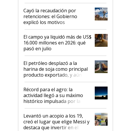
al Congreso Aapresid y hasta se
habló del financiamiento al IPCVA
Cayó la recaudación por
retenciones: el Gobierno
explicó los motivos
El campo ya liquidó más de US$
16.000 millones en 2026: qué
pasó en julio
El petróleo desplazó a la
harina de soja como principal
producto exportado, y aún así
el agro aportó casi seis de cada
diez dólares y sostuvo el
Récord para el agro: la
liderazgo en un semestre
actividad llegó a su máximo
récord
histórico impulsada por la
cosecha y las exportaciones
Levantó un acopio a los 19,
creó el lugar que elige Messi y
destaca que invertir en el