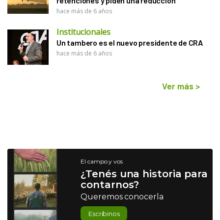
retenciones y piden una reducción
hace más de 6 años
Institucionales
Un tambero es el nuevo presidente de CRA
hace más de 6 años
Ver más
>
El campo y vos
¿Tenés una historia para
contarnos?
Queremos conocerla
Escribinos