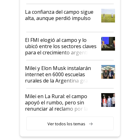
kirchnerismo era como "darle
plata a un hijo para droga":
La confianza del campo sigue
Juan Félix Rossetti, el libertario
alta, aunque perdió impulso
que de una dura crisis salió
más fuerte y apuesta al cambio
de Milei
El FMI elogió al campo y lo
ubicó entre los sectores claves
para el crecimiento argentino
Milei y Elon Musk instalarán
internet en 6000 escuelas
rurales de la Argentina gracias
a un acuerdo con Starlink
Milei en La Rural: el campo
apoyó el rumbo, pero sin
renunciar al reclamo por las
retenciones
Ver todos los temas