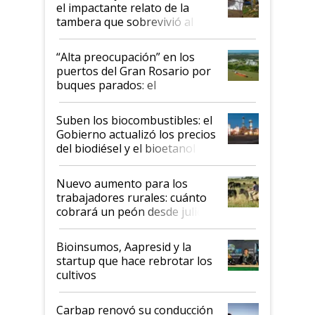
el impactante relato de la
tambera que sobrevivió al
tornado
“Alta preocupación” en los
puertos del Gran Rosario por
buques parados: el
funcionamiento de las
exportadoras en tensión tras
Suben los biocombustibles: el
la medida de fuerza de los
Gobierno actualizó los precios
prácticos
del biodiésel y el bioetanol
Nuevo aumento para los
trabajadores rurales: cuánto
cobrará un peón desde julio
Bioinsumos, Aapresid y la
startup que hace rebrotar los
cultivos
Carbap renovó su conducción