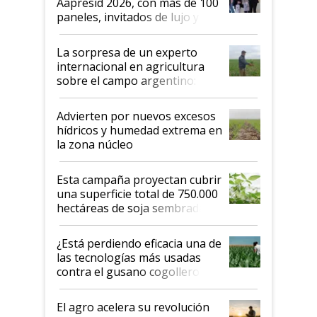
Aapresid 2026, con más de 100
años"
paneles, invitados de lujo y
todas las tendencias
La sorpresa de un experto
internacional en agricultura
sobre el campo argentino:
"Estoy muy impresionado"
Advierten por nuevos excesos
hídricos y humedad extrema en
la zona núcleo
Esta campaña proyectan cubrir
una superficie total de 750.000
hectáreas de soja sembradas
con una nueva generación de
variedades que marcan un
¿Está perdiendo eficacia una de
salto tecnológico en genética y
las tecnologías más usadas
rendimiento
contra el gusano cogollero? El
desafío de una tecnología clave
El agro acelera su revolución