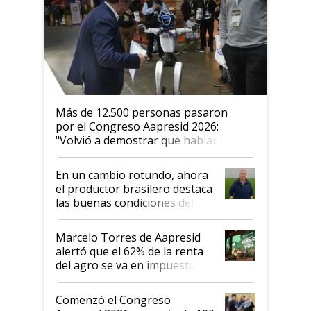
Más de 12.500 personas pasaron
por el Congreso Aapresid 2026:
"Volvió a demostrar que hablar del
suelo es hablar de todo el sistema
productivo"
En un cambio rotundo, ahora
el productor brasilero destaca
las buenas condiciones del
agro argentino para invertir:
"Los veo más motivados"
Marcelo Torres de Aapresid
alertó que el 62% de la renta
del agro se va en impuestos:
"No es bueno que en
Argentina se sigan discutiendo
Comenzó el Congreso
las mismas cosas de hace 50