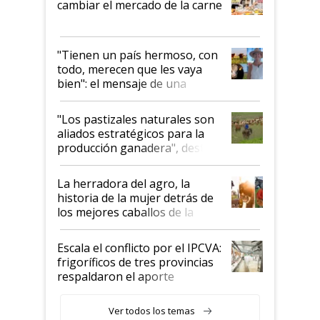
cambiar el mercado de la carne
"Tienen un país hermoso, con
todo, merecen que les vaya
bien": el mensaje de una
ganadera uruguaya sobre las
oportunidades que se abren
"Los pastizales naturales son
para el agro en Argentina, con
aliados estratégicos para la
foco en la carne
producción ganadera", destaca
la iniciativa que ya reúne a 46
establecimientos en Argentina
La herradora del agro, la
historia de la mujer detrás de
los mejores caballos de la
Argentina y los mitos que
todavía hacen sufrir a estos
Escala el conflicto por el IPCVA:
animales: "Mientras me
frigoríficos de tres provincias
descalificaban, yo seguí
respaldaron el aporte
haciendo currículum"
obligatorio
Ver todos los temas