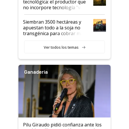
tecnológica: el productor que
no incorpore tecnología "va a
perder el tren"
Siembran 3500 hectáreas y
apuestan todo a la soja no
transgénica para cobrar más
por tonelada: compraron un
semillero
Ver todos los temas
Ganadería
Pilu Giraudo pidió confianza ante los