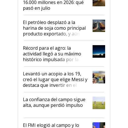
16.000 millones en 2026: qué
pasó en julio
El petróleo desplazó a la
harina de soja como principal
producto exportado, y aún así
el agro aportó casi seis de cada
diez dólares y sostuvo el
Récord para el agro: la
liderazgo en un semestre
actividad llegó a su máximo
récord
histórico impulsada por la
cosecha y las exportaciones
Levantó un acopio a los 19,
creó el lugar que elige Messi y
destaca que invertir en el
kirchnerismo era como "darle
plata a un hijo para droga":
La confianza del campo sigue
Juan Félix Rossetti, el libertario
alta, aunque perdió impulso
que de una dura crisis salió
más fuerte y apuesta al cambio
de Milei
El FMI elogió al campo y lo