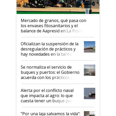
Mercado de granos, qué pasa con
los envases fitosanitarios y el
balance de Aapresid en La Posta
Oficializan la suspensión de la
desregulación de prácticos y
hay novedades en la tarifa de
la hidrovía
Se normaliza el servicio de
buques y puertos: el Gobierno
acuerda con los prácticos y
suspende el decreto de
desregulación
Alerta por el conflicto naval
que impacta al agro: lo que
cuesta tener un buque parado
y el peligro de que Argentina
pase a ser "país sucio"
"Por una laja salvamos la vida":