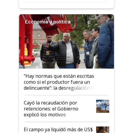
Economía y política
"Hay normas que están escritas
como si el productor fuera un
delincuente”: la desregulación llegó
al Congreso Aapresid y hasta se
habló del financiamiento al IPCVA
Cayó la recaudación por
retenciones: el Gobierno
explicó los motivos
El campo ya liquidó más de US$