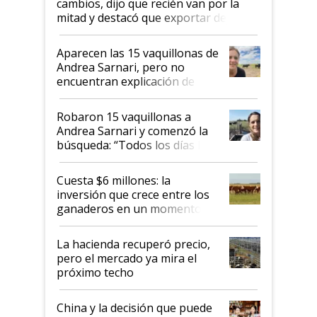
cambios, dijo que recién van por la
mitad y destacó que exportar dejó de
ser "para unos pocos": "Tenemos un
mandato muy claro del gobierno
Aparecen las 15 vaquillonas de
nacional"
Andrea Sarnari, pero no
encuentran explicación de
cómo llegaron allí
Robaron 15 vaquillonas a
Andrea Sarnari y comenzó la
búsqueda: “Todos los días le
toca a algún productor”
Cuesta $6 millones: la
inversión que crece entre los
ganaderos en un momento
histórico para la actividad
La hacienda recuperó precio,
pero el mercado ya mira el
próximo techo
China y la decisión que puede