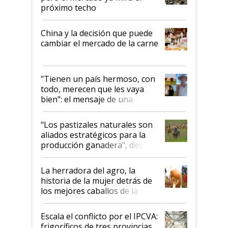
próximo techo
China y la decisión que puede
cambiar el mercado de la carne
"Tienen un país hermoso, con
todo, merecen que les vaya
bien": el mensaje de una
ganadera uruguaya sobre las
oportunidades que se abren
"Los pastizales naturales son
para el agro en Argentina, con
aliados estratégicos para la
foco en la carne
producción ganadera", destaca
la iniciativa que ya reúne a 46
establecimientos en Argentina
La herradora del agro, la
historia de la mujer detrás de
los mejores caballos de la
Argentina y los mitos que
todavía hacen sufrir a estos
Escala el conflicto por el IPCVA:
animales: "Mientras me
frigoríficos de tres provincias