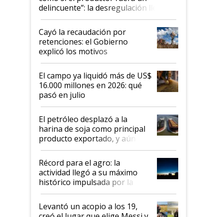
delincuente”: la desregulación llegó
al Congreso Aapresid y hasta se
habló del financiamiento al IPCVA
Cayó la recaudación por
retenciones: el Gobierno
explicó los motivos
El campo ya liquidó más de US$
16.000 millones en 2026: qué
pasó en julio
El petróleo desplazó a la
harina de soja como principal
producto exportado, y aún así
el agro aportó casi seis de cada
diez dólares y sostuvo el
Récord para el agro: la
liderazgo en un semestre
actividad llegó a su máximo
récord
histórico impulsada por la
cosecha y las exportaciones
Levantó un acopio a los 19,
creó el lugar que elige Messi y