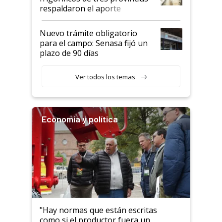
descalificaban, yo seguí
respaldaron el aporte
haciendo currículum"
obligatorio
Nuevo trámite obligatorio
para el campo: Senasa fijó un
plazo de 90 días
Ver todos los temas
Economía y política
"Hay normas que están escritas
como si el productor fuera un