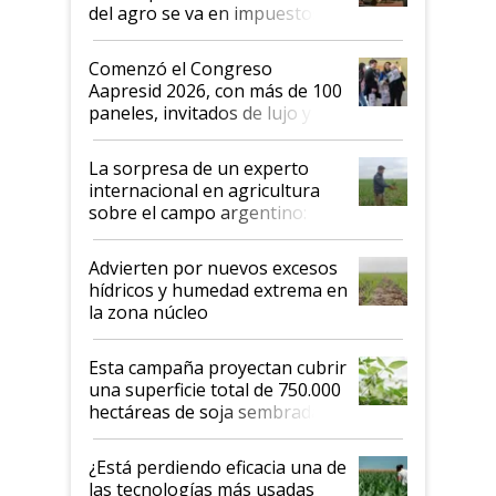
del agro se va en impuestos:
"No es bueno que en
Argentina se sigan discutiendo
Comenzó el Congreso
las mismas cosas de hace 50
Aapresid 2026, con más de 100
años"
paneles, invitados de lujo y
todas las tendencias
La sorpresa de un experto
internacional en agricultura
sobre el campo argentino:
"Estoy muy impresionado"
Advierten por nuevos excesos
hídricos y humedad extrema en
la zona núcleo
Esta campaña proyectan cubrir
una superficie total de 750.000
hectáreas de soja sembradas
con una nueva generación de
variedades que marcan un
¿Está perdiendo eficacia una de
salto tecnológico en genética y
las tecnologías más usadas