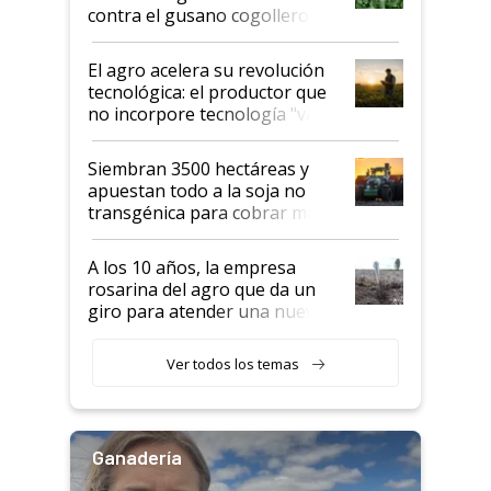
rendimiento
contra el gusano cogollero? El
desafío de una tecnología clave
El agro acelera su revolución
tecnológica: el productor que
no incorpore tecnología "va a
perder el tren"
Siembran 3500 hectáreas y
apuestan todo a la soja no
transgénica para cobrar más
por tonelada: compraron un
semillero
A los 10 años, la empresa
rosarina del agro que da un
giro para atender una nueva
etapa en el agro
Ver todos los temas
Ganadería