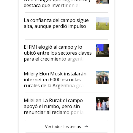
destaca que invertir en el
kirchnerismo era como "darle
plata a un hijo para droga":
La confianza del campo sigue
Juan Félix Rossetti, el libertario
alta, aunque perdió impulso
que de una dura crisis salió
más fuerte y apuesta al cambio
de Milei
El FMI elogió al campo y lo
ubicó entre los sectores claves
para el crecimiento argentino
Milei y Elon Musk instalarán
internet en 6000 escuelas
rurales de la Argentina gracias
a un acuerdo con Starlink
Milei en La Rural: el campo
apoyó el rumbo, pero sin
renunciar al reclamo por las
retenciones
Ver todos los temas