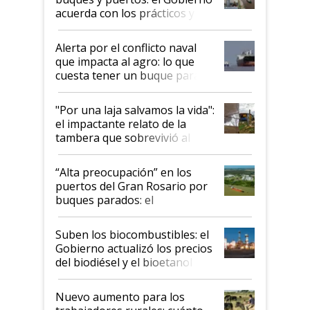
acuerda con los prácticos y
suspende el decreto de
desregulación
Alerta por el conflicto naval
que impacta al agro: lo que
cuesta tener un buque parado
y el peligro de que Argentina
pase a ser "país sucio"
"Por una laja salvamos la vida":
el impactante relato de la
tambera que sobrevivió al
tornado
“Alta preocupación” en los
puertos del Gran Rosario por
buques parados: el
funcionamiento de las
exportadoras en tensión tras
Suben los biocombustibles: el
la medida de fuerza de los
Gobierno actualizó los precios
prácticos
del biodiésel y el bioetanol
Nuevo aumento para los