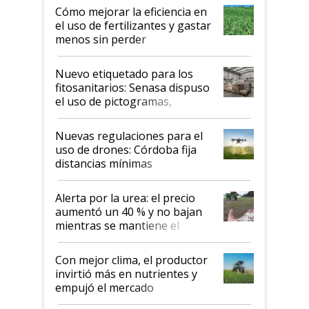
Cómo mejorar la eficiencia en
el uso de fertilizantes y gastar
menos sin perder
productividad en la campaña
fina
Nuevo etiquetado para los
fitosanitarios: Senasa dispuso
el uso de pictogramas,
palabras de advertencia e
indicaciones
Nuevas regulaciones para el
uso de drones: Córdoba fija
distancias mínimas
Alerta por la urea: el precio
aumentó un 40 % y no bajan
mientras se mantiene el
conflicto en Medio Oriente
Con mejor clima, el productor
invirtió más en nutrientes y
empujó el mercado