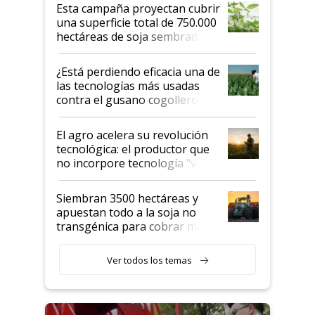
Esta campaña proyectan cubrir
una superficie total de 750.000
hectáreas de soja sembradas
con una nueva generación de
variedades que marcan un
¿Está perdiendo eficacia una de
salto tecnológico en genética y
las tecnologías más usadas
rendimiento
contra el gusano cogollero? El
desafío de una tecnología clave
El agro acelera su revolución
tecnológica: el productor que
no incorpore tecnología "va a
perder el tren"
Siembran 3500 hectáreas y
apuestan todo a la soja no
transgénica para cobrar más
por tonelada: compraron un
semillero
Ver todos los temas