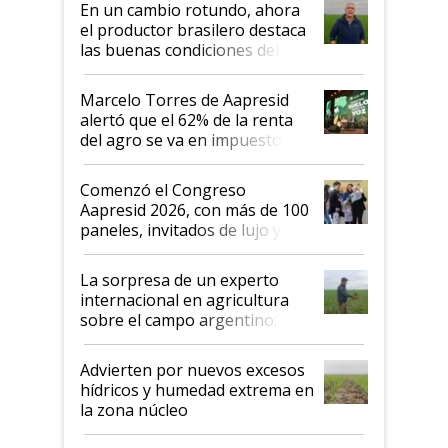
En un cambio rotundo, ahora
el productor brasilero destaca
las buenas condiciones del
agro argentino para invertir:
"Los veo más motivados"
Marcelo Torres de Aapresid
alertó que el 62% de la renta
del agro se va en impuestos:
"No es bueno que en
Argentina se sigan discutiendo
Comenzó el Congreso
las mismas cosas de hace 50
Aapresid 2026, con más de 100
años"
paneles, invitados de lujo y
todas las tendencias
La sorpresa de un experto
internacional en agricultura
sobre el campo argentino:
"Estoy muy impresionado"
Advierten por nuevos excesos
hídricos y humedad extrema en
la zona núcleo