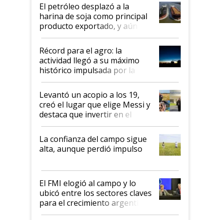
El petróleo desplazó a la
harina de soja como principal
producto exportado, y aún así
el agro aportó casi seis de cada
diez dólares y sostuvo el
Récord para el agro: la
liderazgo en un semestre
actividad llegó a su máximo
récord
histórico impulsada por la
cosecha y las exportaciones
Levantó un acopio a los 19,
creó el lugar que elige Messi y
destaca que invertir en el
kirchnerismo era como "darle
plata a un hijo para droga":
La confianza del campo sigue
Juan Félix Rossetti, el libertario
alta, aunque perdió impulso
que de una dura crisis salió
más fuerte y apuesta al cambio
de Milei
El FMI elogió al campo y lo
ubicó entre los sectores claves
para el crecimiento argentino