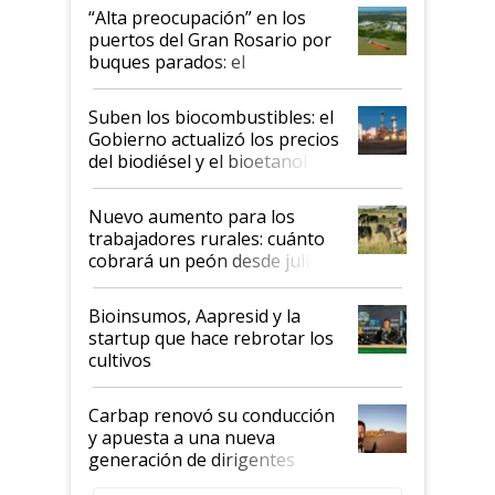
“Alta preocupación” en los
puertos del Gran Rosario por
buques parados: el
funcionamiento de las
exportadoras en tensión tras
Suben los biocombustibles: el
la medida de fuerza de los
Gobierno actualizó los precios
prácticos
del biodiésel y el bioetanol
Nuevo aumento para los
trabajadores rurales: cuánto
cobrará un peón desde julio
Bioinsumos, Aapresid y la
startup que hace rebrotar los
cultivos
Carbap renovó su conducción
y apuesta a una nueva
generación de dirigentes
rurales