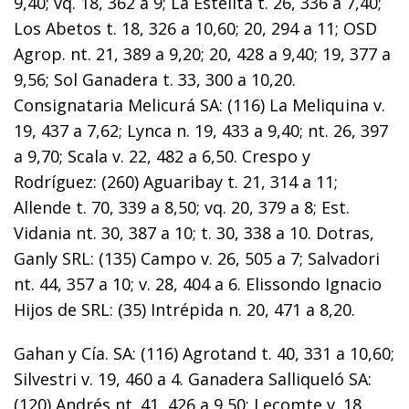
9,40; vq. 18, 362 a 9; La Estelita t. 26, 336 a 7,40;
Los Abetos t. 18, 326 a 10,60; 20, 294 a 11; OSD
Agrop. nt. 21, 389 a 9,20; 20, 428 a 9,40; 19, 377 a
9,56; Sol Ganadera t. 33, 300 a 10,20.
Consignataria Melicurá SA: (116) La Meliquina v.
19, 437 a 7,62; Lynca n. 19, 433 a 9,40; nt. 26, 397
a 9,70; Scala v. 22, 482 a 6,50. Crespo y
Rodríguez: (260) Aguaribay t. 21, 314 a 11;
Allende t. 70, 339 a 8,50; vq. 20, 379 a 8; Est.
Vidania nt. 30, 387 a 10; t. 30, 338 a 10. Dotras,
Ganly SRL: (135) Campo v. 26, 505 a 7; Salvadori
nt. 44, 357 a 10; v. 28, 404 a 6. Elissondo Ignacio
Hijos de SRL: (35) Intrépida n. 20, 471 a 8,20.
Gahan y Cía. SA: (116) Agrotand t. 40, 331 a 10,60;
Silvestri v. 19, 460 a 4. Ganadera Salliqueló SA:
(120) Andrés nt. 41, 426 a 9,50; Lecomte v. 18,