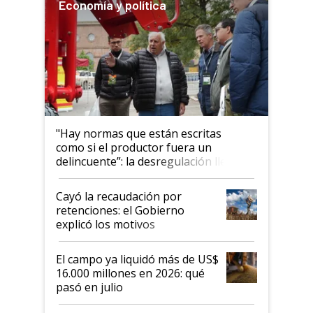
Economía y política
"Hay normas que están escritas
como si el productor fuera un
delincuente”: la desregulación llegó
al Congreso Aapresid y hasta se
habló del financiamiento al IPCVA
Cayó la recaudación por
retenciones: el Gobierno
explicó los motivos
El campo ya liquidó más de US$
16.000 millones en 2026: qué
pasó en julio