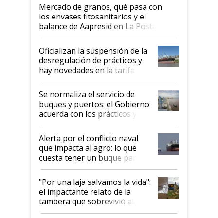
Mercado de granos, qué pasa con
los envases fitosanitarios y el
balance de Aapresid en La Posta
Oficializan la suspensión de la
desregulación de prácticos y
hay novedades en la tarifa de
la hidrovía
Se normaliza el servicio de
buques y puertos: el Gobierno
acuerda con los prácticos y
suspende el decreto de
desregulación
Alerta por el conflicto naval
que impacta al agro: lo que
cuesta tener un buque parado
y el peligro de que Argentina
pase a ser "país sucio"
"Por una laja salvamos la vida":
el impactante relato de la
tambera que sobrevivió al
tornado