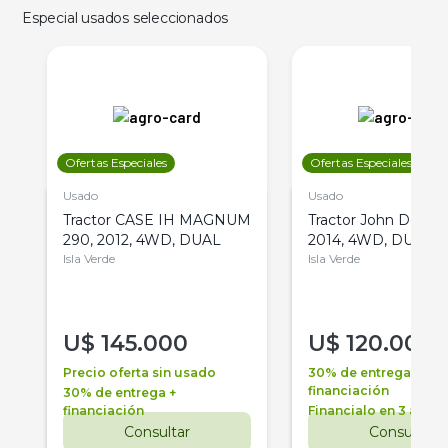
Especial usados seleccionados
Ofertas Especiales
Ofertas Especiales
Usado
Usado
Tractor CASE IH MAGNUM
Tractor John Deere 
290, 2012, 4WD, DUAL
2014, 4WD, DUAL
Isla Verde
Isla Verde
U$
145.000
U$
120.000
Precio oferta sin usado
30% de entrega +
financiación
30% de entrega +
financiación
Financialo en 3 años
Consultar
Consultar