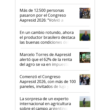
impresionó mucho"
Más de 12.500 personas
pasaron por el Congreso
Aapresid 2026: "Volvió a
demostrar que hablar del
suelo es hablar de todo el
En un cambio rotundo, ahora
sistema productivo"
el productor brasilero destaca
las buenas condiciones del
agro argentino para invertir:
"Los veo más motivados"
Marcelo Torres de Aapresid
alertó que el 62% de la renta
del agro se va en impuestos:
"No es bueno que en
Argentina se sigan discutiendo
Comenzó el Congreso
las mismas cosas de hace 50
Aapresid 2026, con más de 100
años"
paneles, invitados de lujo y
todas las tendencias
La sorpresa de un experto
internacional en agricultura
sobre el campo argentino: