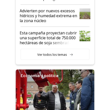
"Estoy muy impresionado"
Advierten por nuevos excesos
hídricos y humedad extrema en
la zona núcleo
Esta campaña proyectan cubrir
una superficie total de 750.000
hectáreas de soja sembradas
con una nueva generación de
variedades que marcan un
Ver todos los temas
salto tecnológico en genética y
rendimiento
Economía y política