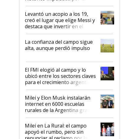
cosecha y las exportaciones
Levantó un acopio a los 19,
creó el lugar que elige Messi y
destaca que invertir en el
kirchnerismo era como "darle
plata a un hijo para droga":
La confianza del campo sigue
Juan Félix Rossetti, el libertario
alta, aunque perdió impulso
que de una dura crisis salió
más fuerte y apuesta al cambio
de Milei
El FMI elogió al campo y lo
ubicó entre los sectores claves
para el crecimiento argentino
Milei y Elon Musk instalarán
internet en 6000 escuelas
rurales de la Argentina gracias
a un acuerdo con Starlink
Milei en La Rural: el campo
apoyó el rumbo, pero sin
renunciar al reclamo por las