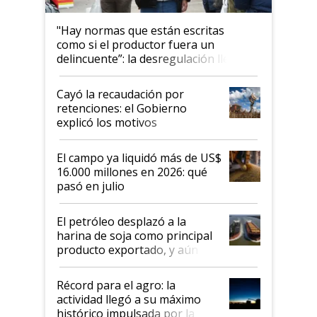
"Hay normas que están escritas
como si el productor fuera un
delincuente”: la desregulación llegó
al Congreso Aapresid y hasta se
habló del financiamiento al IPCVA
Cayó la recaudación por
retenciones: el Gobierno
explicó los motivos
El campo ya liquidó más de US$
16.000 millones en 2026: qué
pasó en julio
El petróleo desplazó a la
harina de soja como principal
producto exportado, y aún así
el agro aportó casi seis de cada
diez dólares y sostuvo el
Récord para el agro: la
liderazgo en un semestre
actividad llegó a su máximo
récord
histórico impulsada por la