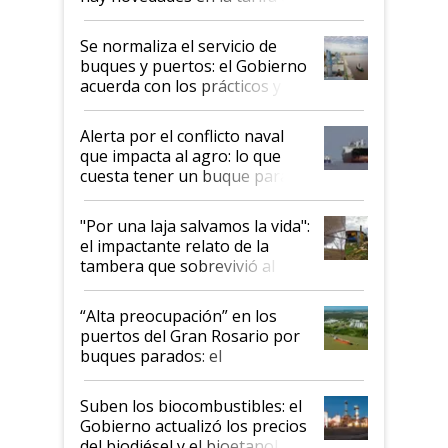
la hidrovía
Se normaliza el servicio de
buques y puertos: el Gobierno
acuerda con los prácticos y
suspende el decreto de
desregulación
Alerta por el conflicto naval
que impacta al agro: lo que
cuesta tener un buque parado
y el peligro de que Argentina
pase a ser "país sucio"
"Por una laja salvamos la vida":
el impactante relato de la
tambera que sobrevivió al
tornado
“Alta preocupación” en los
puertos del Gran Rosario por
buques parados: el
funcionamiento de las
exportadoras en tensión tras
Suben los biocombustibles: el
la medida de fuerza de los
Gobierno actualizó los precios
prácticos
del biodiésel y el bioetanol