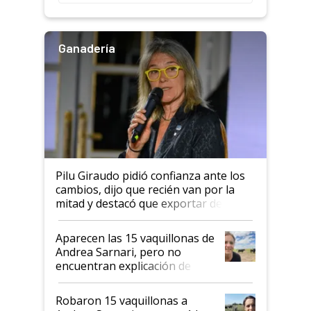
rendimiento
Ganadería
Pilu Giraudo pidió confianza ante los
cambios, dijo que recién van por la
mitad y destacó que exportar dejó de
ser "para unos pocos": "Tenemos un
mandato muy claro del gobierno
Aparecen las 15 vaquillonas de
nacional"
Andrea Sarnari, pero no
encuentran explicación de
cómo llegaron allí
Robaron 15 vaquillonas a