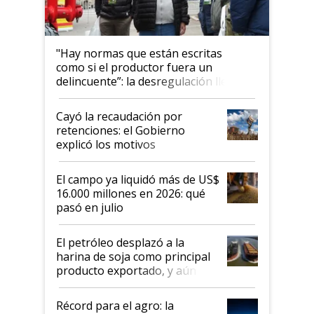
"Hay normas que están escritas
como si el productor fuera un
delincuente”: la desregulación llegó
al Congreso Aapresid y hasta se
habló del financiamiento al IPCVA
Cayó la recaudación por
retenciones: el Gobierno
explicó los motivos
El campo ya liquidó más de US$
16.000 millones en 2026: qué
pasó en julio
El petróleo desplazó a la
harina de soja como principal
producto exportado, y aún así
el agro aportó casi seis de cada
diez dólares y sostuvo el
Récord para el agro: la
liderazgo en un semestre