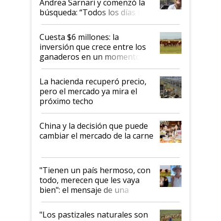
Andrea Sarnari y comenzó la
búsqueda: “Todos los días le
toca a algún productor”
Cuesta $6 millones: la
inversión que crece entre los
ganaderos en un momento
histórico para la actividad
La hacienda recuperó precio,
pero el mercado ya mira el
próximo techo
China y la decisión que puede
cambiar el mercado de la carne
"Tienen un país hermoso, con
todo, merecen que les vaya
bien": el mensaje de una
ganadera uruguaya sobre las
oportunidades que se abren
"Los pastizales naturales son
para el agro en Argentina, con