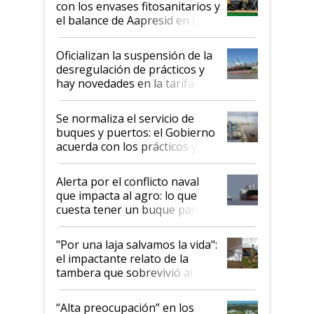
con los envases fitosanitarios y
el balance de Aapresid en La
Posta
Oficializan la suspensión de la
desregulación de prácticos y
hay novedades en la tarifa de
la hidrovía
Se normaliza el servicio de
buques y puertos: el Gobierno
acuerda con los prácticos y
suspende el decreto de
desregulación
Alerta por el conflicto naval
que impacta al agro: lo que
cuesta tener un buque parado
y el peligro de que Argentina
pase a ser "país sucio"
"Por una laja salvamos la vida":
el impactante relato de la
tambera que sobrevivió al
tornado
“Alta preocupación” en los