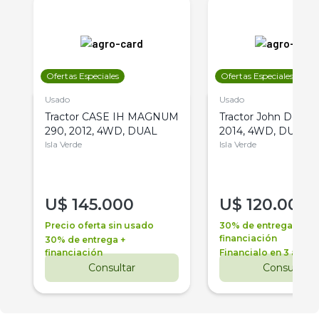
Ofertas Especiales
Ofertas Especiales
Usado
Usado
Tractor CASE IH MAGNUM
Tractor John Deere 
290, 2012, 4WD, DUAL
2014, 4WD, DUAL
Isla Verde
Isla Verde
U$
145.000
U$
120.000
Precio oferta sin usado
30% de entrega +
financiación
30% de entrega +
financiación
Financialo en 3 años
Consultar
Consultar