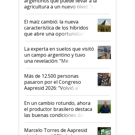
argentinos que puede llevar a la
agricultura a un nuevo nivel: "Las
posibilidades de crecimiento son
infinitas"
El maíz cambió: la nueva
característica de los híbridos
que abre una oportunidad en
el lote
La experta en suelos que visitó
un campo argentino y tuvo
una revelación: "Me
impresionó mucho"
Más de 12.500 personas
pasaron por el Congreso
Aapresid 2026: "Volvió a
demostrar que hablar del
suelo es hablar de todo el
En un cambio rotundo, ahora
sistema productivo"
el productor brasilero destaca
las buenas condiciones del
agro argentino para invertir:
"Los veo más motivados"
Marcelo Torres de Aapresid