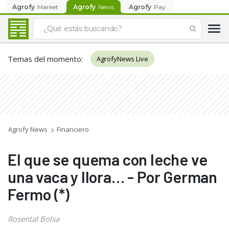
Agrofy
Market
Agrofy
News
Agrofy
Pay
Temas del momento
:
AgrofyNews Live
Agrofy News
Financiero
El que se quema con leche ve
una vaca y llora… - Por German
Fermo (*)
Rosental Bolsa