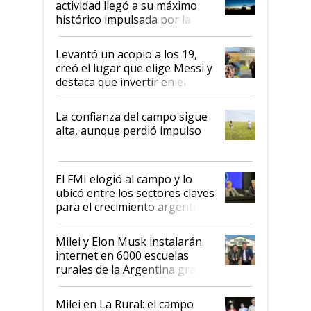
actividad llegó a su máximo
récord
histórico impulsada por la
cosecha y las exportaciones
Levantó un acopio a los 19,
creó el lugar que elige Messi y
destaca que invertir en el
kirchnerismo era como "darle
plata a un hijo para droga":
La confianza del campo sigue
Juan Félix Rossetti, el libertario
alta, aunque perdió impulso
que de una dura crisis salió
más fuerte y apuesta al cambio
de Milei
El FMI elogió al campo y lo
ubicó entre los sectores claves
para el crecimiento argentino
Milei y Elon Musk instalarán
internet en 6000 escuelas
rurales de la Argentina gracias
a un acuerdo con Starlink
Milei en La Rural: el campo