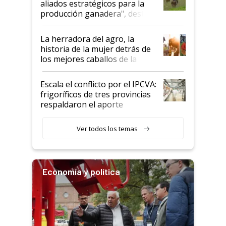
aliados estratégicos para la
foco en la carne
producción ganadera", destaca
la iniciativa que ya reúne a 46
establecimientos en Argentina
La herradora del agro, la
historia de la mujer detrás de
los mejores caballos de la
Argentina y los mitos que
todavía hacen sufrir a estos
Escala el conflicto por el IPCVA:
animales: "Mientras me
frigoríficos de tres provincias
descalificaban, yo seguí
respaldaron el aporte
haciendo currículum"
obligatorio
Ver todos los temas
Economía y política