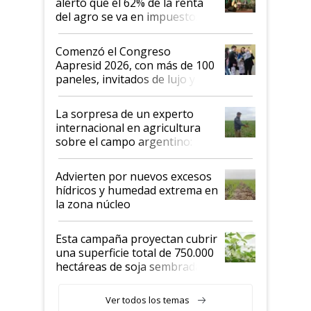
alertó que el 62% de la renta
del agro se va en impuestos:
"No es bueno que en
Argentina se sigan discutiendo
Comenzó el Congreso
las mismas cosas de hace 50
Aapresid 2026, con más de 100
años"
paneles, invitados de lujo y
todas las tendencias
La sorpresa de un experto
internacional en agricultura
sobre el campo argentino:
"Estoy muy impresionado"
Advierten por nuevos excesos
hídricos y humedad extrema en
la zona núcleo
Esta campaña proyectan cubrir
una superficie total de 750.000
hectáreas de soja sembradas
con una nueva generación de
variedades que marcan un
Ver todos los temas
salto tecnológico en genética y