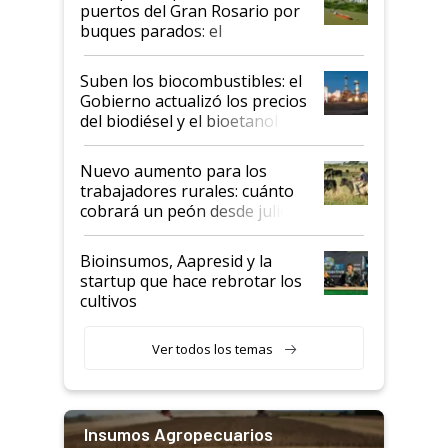
puertos del Gran Rosario por
buques parados: el
funcionamiento de las
exportadoras en tensión tras
Suben los biocombustibles: el
la medida de fuerza de los
Gobierno actualizó los precios
prácticos
del biodiésel y el bioetanol
Nuevo aumento para los
trabajadores rurales: cuánto
cobrará un peón desde julio
Bioinsumos, Aapresid y la
startup que hace rebrotar los
cultivos
Ver todos los temas
Insumos Agropecuarios