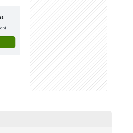
as
cibí