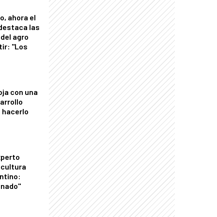
o, ahora el
 destaca las
del agro
tir: "Los
"
oja con una
arrollo
 hacerlo
xperto
icultura
ntino:
onado"