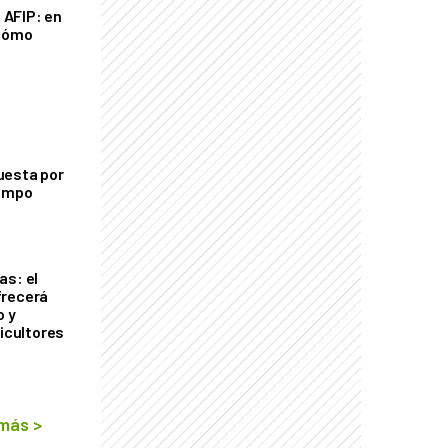
a AFIP: en
 cómo
uesta por
campo
as: el
frecerá
o y
ricultores
 más
>