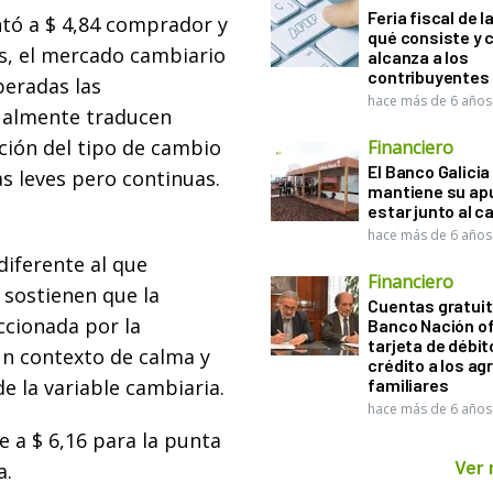
Feria fiscal de l
tó a $ 4,84 comprador y
qué consiste y
s, el mercado cambiario
alcanza a los
contribuyentes
peradas las
hace más de 6 años
ualmente traducen
ación del tipo de cambio
Financiero
El Banco Galicia
s leves pero continuas.
mantiene su ap
estar junto al 
hace más de 6 años
iferente al que
Financiero
 sostienen que la
Cuentas gratuit
ccionada por la
Banco Nación o
tarjeta de débit
un contexto de calma y
crédito a los ag
 la variable cambiaria.
familiares
hace más de 6 años
e a $ 6,16 para la punta
Ver
a.