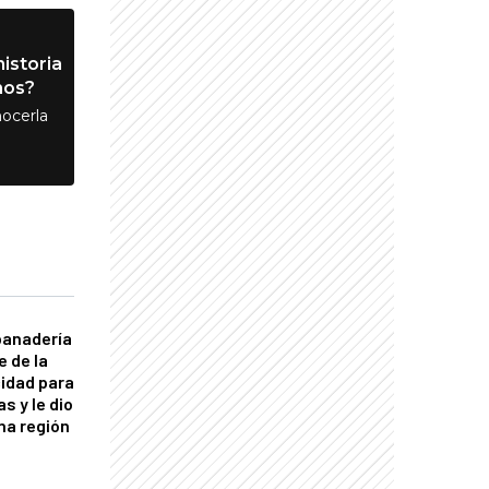
istoria
nos?
ocerla
panadería
e de la
idad para
s y le dio
una región