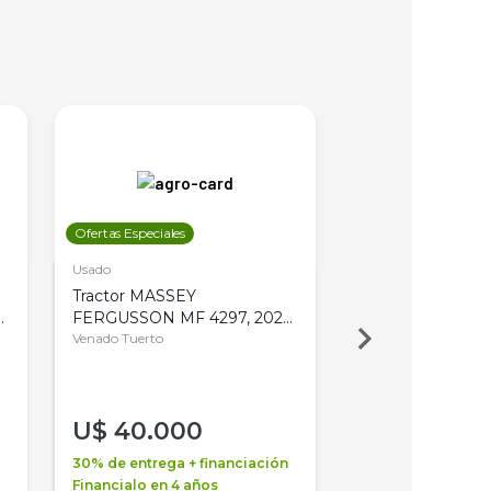
Ofertas Especiales
Ofertas Especiales
Usado
Usado
Tractor MASSEY
Tractor AGCO ALL
,
FERGUSSON MF 4297, 2020,
2003, 4WD, PA
4WD, PATON
Venado Tuerto
Venado Tuerto
U$
40.000
U$
30.000
30% de entrega + financiación
30% de entrega + 
Financialo en 4 años
Financialo en 3 a