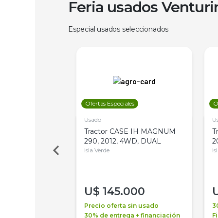
Feria usados Ventur
Especial usados seleccionados
les
Ofertas Especiales
O
Usado
U
a Metalfor 7040,
Tractor CASE IH MAGNUM
T
Bot 32 Mts
290, 2012, 4WD, DUAL
2
Isla Verde
Is
000
U$
145.000
a + financiación
Precio oferta sin usado
3
 4 años
30% de entrega + financiación
F