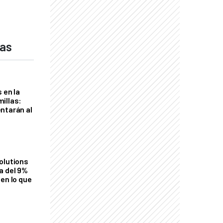
das
 en la
illas:
ntarán al
olutions
a del 9%
en lo que