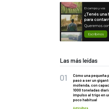
El campo y vos
¿Tenés una h
para contar
Queremos con
Escribinos
Las más leídas
Cómo una pequeña 
pasó a ser un gigant
molienda, con capac
1000 toneladas diaria
impulso al trigo en 
poco habitual
Agricultura