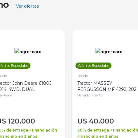
ino
Ver ofertas
fertas Especiales
Ofertas Especiales
sado
Usado
ractor John Deere 6180J,
Tractor MASSEY
014, 4WD, DUAL
FERGUSSON MF 4292, 2020
la Verde
4WD, PATON
Venado Tuerto
U$
120.000
U$
40.000
0% de entrega + financiación
30% de entrega + financiación
inancialo en 3 años
Financialo en 3 años