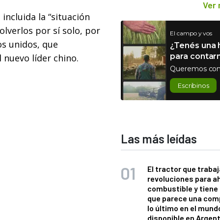
Ver
ncluida la “situación
lverlos por sí solo, por
El campo y vos
s unidos, que
¿Tenés una h
para contar
 nuevo líder chino.
Queremos con
Escribinos
Las más leídas
El tractor que trabaj
revoluciones para a
combustible y tiene
que parece una com
lo último en el mund
disponible en Argen