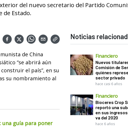
xterior del nuevo secretario del Partido Comunis
e de Estado.
Noticias relaciona
Comunista de China
Financiero
siático “se abrirá aún
Nuevos titulares
Comisión de Sem
construir el país”, en su
quiénes represe
tras su nombramiento al
sector privado
hace casi 6 años
Financiero
Bioceres Crop S
reportó una sub
en sus ingresos 
va del 2020
o: una guía para poner
hace 6 años