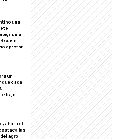
ntino una
mete
a agrícola
el suelo
mo apretar
ara un
r qué cada
s
nte bajo
o, ahora el
 destaca las
del agro