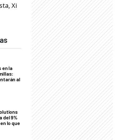
ta, Xi
das
 en la
illas:
ntarán al
olutions
a del 9%
en lo que