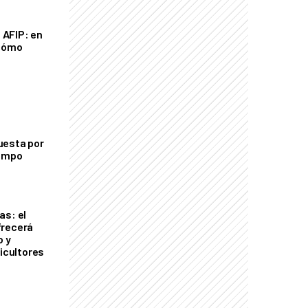
a AFIP: en
 cómo
uesta por
campo
as: el
frecerá
o y
ricultores