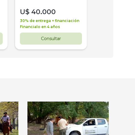
U$
40.000
U$
30.000
30% de entrega + financiación
30% de entrega + 
Financialo en 4 años
Financialo en 3 a
Consultar
Consul