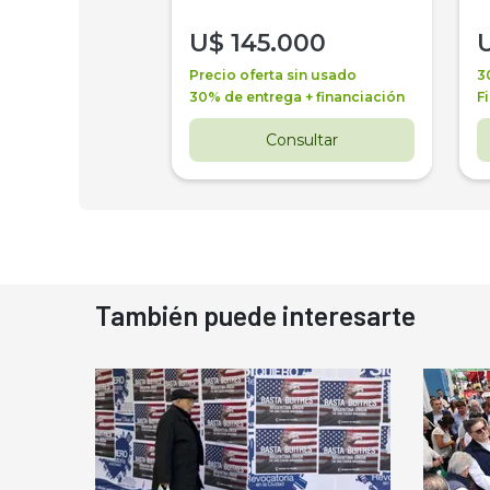
000
U$
145.000
a + financiación
Precio oferta sin usado
3
 4 años
30% de entrega + financiación
F
nsultar
Consultar
También puede interesarte