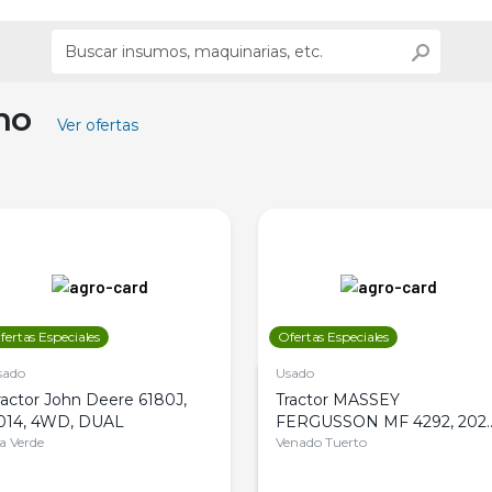
ino
Ver ofertas
fertas Especiales
Ofertas Especiales
sado
Usado
ractor John Deere 6180J,
Tractor MASSEY
014, 4WD, DUAL
FERGUSSON MF 4292, 2020
la Verde
4WD, PATON
Venado Tuerto