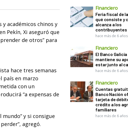
Financiero
Feria fiscal de l
qué consiste y
s y académicos chinos y
alcanza a los
contribuyentes
 en Pekín, Xi aseguró que
hace más de 6 años
aprender de otros” para
Financiero
El Banco Galicia
mantiene su ap
estar junto al 
ista hace tres semanas
hace más de 6 años
el país en marzo
Financiero
metida con un
Cuentas gratuit
 producirá “a expensas de
Banco Nación o
tarjeta de débit
crédito a los ag
familiares
l mundo” y si consigue
hace más de 6 años
 perder”, agregó.