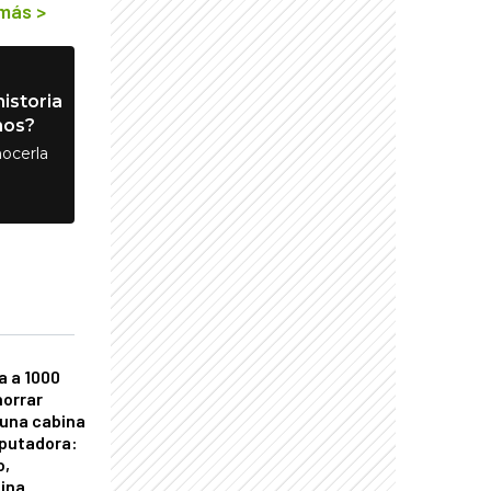
 más
>
istoria
nos?
ocerla
a a 1000
horrar
 una cabina
putadora:
o,
tina