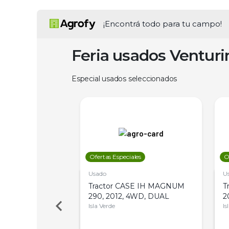
¡Encontrá todo para tu campo!
Feria usados Ventur
Especial usados seleccionados
les
Ofertas Especiales
O
Usado
U
a Metalfor 7040,
Tractor CASE IH MAGNUM
T
Bot 32 Mts
290, 2012, 4WD, DUAL
2
Isla Verde
Is