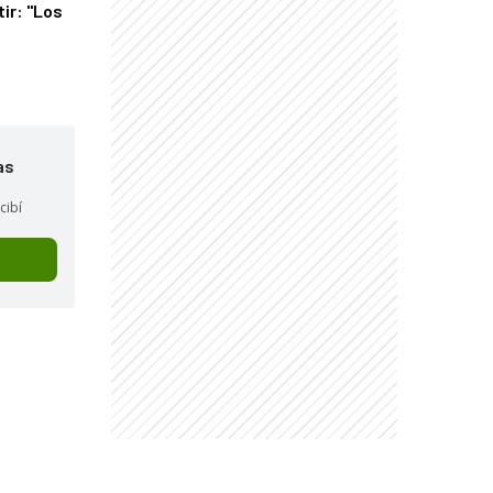
tir: "Los
"
as
cibí