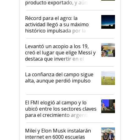
producto exportado, y aún así
el agro aportó casi seis de cada
diez dólares y sostuvo el
Récord para el agro: la
liderazgo en un semestre
actividad llegó a su máximo
récord
histórico impulsada por la
cosecha y las exportaciones
Levantó un acopio a los 19,
creó el lugar que elige Messi y
destaca que invertir en el
kirchnerismo era como "darle
plata a un hijo para droga":
La confianza del campo sigue
Juan Félix Rossetti, el libertario
alta, aunque perdió impulso
que de una dura crisis salió
más fuerte y apuesta al cambio
de Milei
El FMI elogió al campo y lo
ubicó entre los sectores claves
para el crecimiento argentino
Milei y Elon Musk instalarán
internet en 6000 escuelas