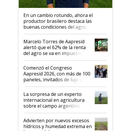
En un cambio rotundo, ahora el
productor brasilero destaca las
buenas condiciones del agro
argentino para invertir: "Los veo
más motivados"
Marcelo Torres de Aapresid
alertó que el 62% de la renta
del agro se va en impuestos:
"No es bueno que en
Argentina se sigan discutiendo
Comenzó el Congreso
las mismas cosas de hace 50
Aapresid 2026, con más de 100
años"
paneles, invitados de lujo y
todas las tendencias
La sorpresa de un experto
internacional en agricultura
sobre el campo argentino:
"Estoy muy impresionado"
Advierten por nuevos excesos
hídricos y humedad extrema en