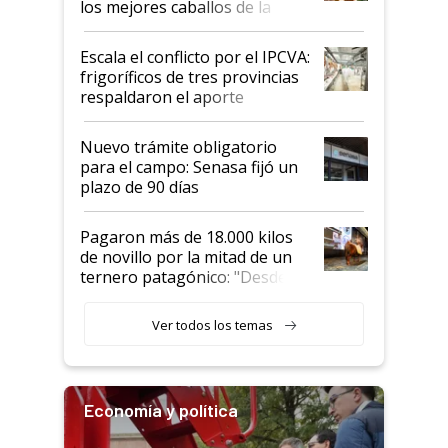
los mejores caballos de la
Argentina y los mitos que
todavía hacen sufrir a estos
Escala el conflicto por el IPCVA:
animales: "Mientras me
frigoríficos de tres provincias
descalificaban, yo seguí
respaldaron el aporte
haciendo currículum"
obligatorio
Nuevo trámite obligatorio
para el campo: Senasa fijó un
plazo de 90 días
Pagaron más de 18.000 kilos
de novillo por la mitad de un
ternero patagónico: "Desde
que bajó del camión empezó a
llamar la atención"
Ver todos los temas
Economía y política