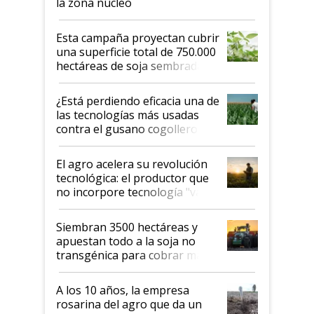
la zona núcleo
Esta campaña proyectan cubrir
una superficie total de 750.000
hectáreas de soja sembradas
con una nueva generación de
variedades que marcan un
¿Está perdiendo eficacia una de
salto tecnológico en genética y
las tecnologías más usadas
rendimiento
contra el gusano cogollero? El
desafío de una tecnología clave
El agro acelera su revolución
tecnológica: el productor que
no incorpore tecnología "va a
perder el tren"
Siembran 3500 hectáreas y
apuestan todo a la soja no
transgénica para cobrar más
por tonelada: compraron un
semillero
A los 10 años, la empresa
rosarina del agro que da un