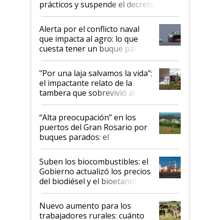
prácticos y suspende el decreto de
desregulación
Alerta por el conflicto naval
que impacta al agro: lo que
cuesta tener un buque parado
y el peligro de que Argentina
pase a ser "país sucio"
"Por una laja salvamos la vida":
el impactante relato de la
tambera que sobrevivió al
tornado
“Alta preocupación” en los
puertos del Gran Rosario por
buques parados: el
funcionamiento de las
exportadoras en tensión tras
Suben los biocombustibles: el
la medida de fuerza de los
Gobierno actualizó los precios
prácticos
del biodiésel y el bioetanol
Nuevo aumento para los
trabajadores rurales: cuánto