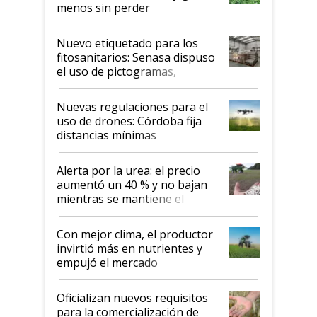
menos sin perder
productividad en la campaña
fina
Nuevo etiquetado para los
fitosanitarios: Senasa dispuso
el uso de pictogramas,
palabras de advertencia e
indicaciones
Nuevas regulaciones para el
uso de drones: Córdoba fija
distancias mínimas
Alerta por la urea: el precio
aumentó un 40 % y no bajan
mientras se mantiene el
conflicto en Medio Oriente
Con mejor clima, el productor
invirtió más en nutrientes y
empujó el mercado
Oficializan nuevos requisitos
para la comercialización de