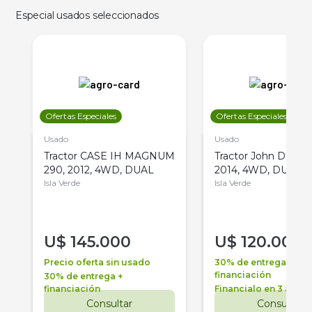
Especial usados seleccionados
Ofertas Especiales
Ofertas Especiales
Usado
Usado
Tractor CASE IH MAGNUM
Tractor John Deere 
290, 2012, 4WD, DUAL
2014, 4WD, DUAL
Isla Verde
Isla Verde
U$
145.000
U$
120.000
Precio oferta sin usado
30% de entrega +
financiación
30% de entrega +
financiación
Financialo en 3 años
Consultar
Consultar