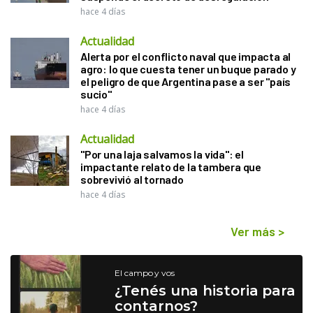
hace 4 días
Actualidad
Alerta por el conflicto naval que impacta al
agro: lo que cuesta tener un buque parado y
el peligro de que Argentina pase a ser "país
sucio"
hace 4 días
Actualidad
"Por una laja salvamos la vida": el
impactante relato de la tambera que
sobrevivió al tornado
hace 4 días
Ver más
>
El campo y vos
¿Tenés una historia para
contarnos?