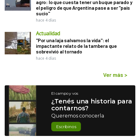
agro: lo que cuesta tener un buque parado y
el peligro de que Argentina pase a ser "país
sucio"
hace 4 días
Actualidad
"Por una laja salvamos la vida": el
impactante relato de la tambera que
sobrevivió al tornado
hace 4 días
Ver más
>
El campo y vos
¿Tenés una historia para
contarnos?
Queremos conocerla
Escribinos