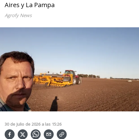
Aires y La Pampa
Agrofy News
30
de
Julio
de
2026
a las
15:26