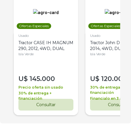
Ofertas Especiales
Ofertas Especiales
Usado
Usado
Tractor CASE IH MAGNUM
Tractor John Deere 
290, 2012, 4WD, DUAL
2014, 4WD, DUAL
Isla Verde
Isla Verde
U$
145.000
U$
120.000
Precio oferta sin usado
30% de entrega +
financiación
30% de entrega +
financiación
Financialo en 3 años
Consultar
Consultar