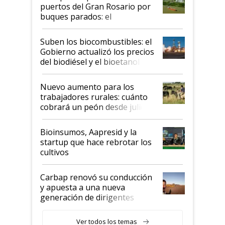
puertos del Gran Rosario por
buques parados: el
funcionamiento de las
exportadoras en tensión tras
Suben los biocombustibles: el
la medida de fuerza de los
Gobierno actualizó los precios
prácticos
del biodiésel y el bioetanol
Nuevo aumento para los
trabajadores rurales: cuánto
cobrará un peón desde julio
Bioinsumos, Aapresid y la
startup que hace rebrotar los
cultivos
Carbap renovó su conducción
y apuesta a una nueva
generación de dirigentes
rurales
Ver todos los temas