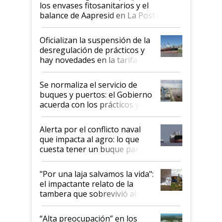
los envases fitosanitarios y el
balance de Aapresid en La Posta
Oficializan la suspensión de la
desregulación de prácticos y
hay novedades en la tarifa de
la hidrovía
Se normaliza el servicio de
buques y puertos: el Gobierno
acuerda con los prácticos y
suspende el decreto de
desregulación
Alerta por el conflicto naval
que impacta al agro: lo que
cuesta tener un buque parado
y el peligro de que Argentina
pase a ser "país sucio"
"Por una laja salvamos la vida":
el impactante relato de la
tambera que sobrevivió al
tornado
“Alta preocupación” en los