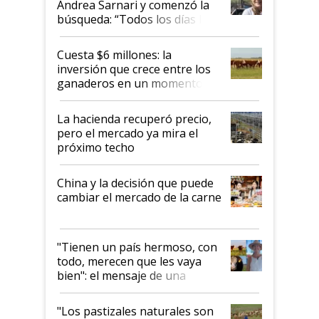
Andrea Sarnari y comenzó la
búsqueda: “Todos los días le
toca a algún productor”
Cuesta $6 millones: la
inversión que crece entre los
ganaderos en un momento
histórico para la actividad
La hacienda recuperó precio,
pero el mercado ya mira el
próximo techo
China y la decisión que puede
cambiar el mercado de la carne
"Tienen un país hermoso, con
todo, merecen que les vaya
bien": el mensaje de una
ganadera uruguaya sobre las
oportunidades que se abren
"Los pastizales naturales son
para el agro en Argentina, con