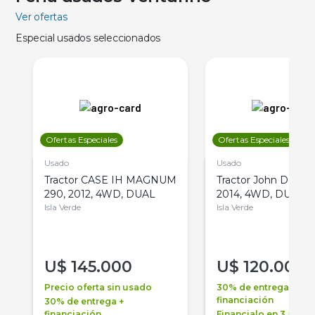
Ver ofertas
Especial usados seleccionados
Ofertas Especiales
Ofertas Especiales
Usado
Usado
Tractor CASE IH MAGNUM
Tractor John Deere 
290, 2012, 4WD, DUAL
2014, 4WD, DUAL
Isla Verde
Isla Verde
U$
145.000
U$
120.000
Precio oferta sin usado
30% de entrega +
financiación
30% de entrega +
financiación
Financialo en 3 años