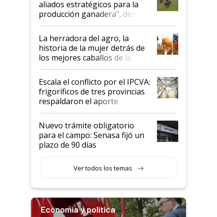
aliados estratégicos para la
foco en la carne
producción ganadera", destaca
la iniciativa que ya reúne a 46
establecimientos en Argentina
La herradora del agro, la
historia de la mujer detrás de
los mejores caballos de la
Argentina y los mitos que
todavía hacen sufrir a estos
Escala el conflicto por el IPCVA:
animales: "Mientras me
frigoríficos de tres provincias
descalificaban, yo seguí
respaldaron el aporte
haciendo currículum"
obligatorio
Nuevo trámite obligatorio
para el campo: Senasa fijó un
plazo de 90 días
Ver todos los temas
Economía y política