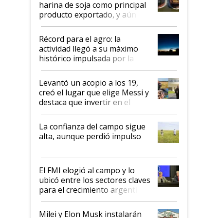
harina de soja como principal
producto exportado, y aún así
el agro aportó casi seis de cada
diez dólares y sostuvo el
Récord para el agro: la
liderazgo en un semestre
actividad llegó a su máximo
récord
histórico impulsada por la
cosecha y las exportaciones
Levantó un acopio a los 19,
creó el lugar que elige Messi y
destaca que invertir en el
kirchnerismo era como "darle
plata a un hijo para droga":
La confianza del campo sigue
Juan Félix Rossetti, el libertario
alta, aunque perdió impulso
que de una dura crisis salió
más fuerte y apuesta al cambio
de Milei
El FMI elogió al campo y lo
ubicó entre los sectores claves
para el crecimiento argentino
Milei y Elon Musk instalarán