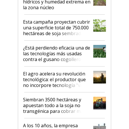
hídricos y humedad extrema en
la zona núcleo
Esta campaña proyectan cubrir
una superficie total de 750.000
hectáreas de soja sembradas
con una nueva generación de
variedades que marcan un
¿Está perdiendo eficacia una de
salto tecnológico en genética y
las tecnologías más usadas
rendimiento
contra el gusano cogollero? El
desafío de una tecnología clave
El agro acelera su revolución
tecnológica: el productor que
no incorpore tecnología "va a
perder el tren"
Siembran 3500 hectáreas y
apuestan todo a la soja no
transgénica para cobrar más
por tonelada: compraron un
semillero
A los 10 años, la empresa