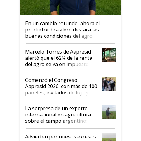
En un cambio rotundo, ahora el
productor brasilero destaca las
buenas condiciones del agro
argentino para invertir: "Los veo
más motivados"
Marcelo Torres de Aapresid
alertó que el 62% de la renta
del agro se va en impuestos:
"No es bueno que en
Argentina se sigan discutiendo
Comenzó el Congreso
las mismas cosas de hace 50
Aapresid 2026, con más de 100
años"
paneles, invitados de lujo y
todas las tendencias
La sorpresa de un experto
internacional en agricultura
sobre el campo argentino:
"Estoy muy impresionado"
Advierten por nuevos excesos