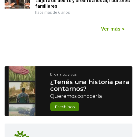
tarjeta de débito y crédito a los agricultores
familiares
hace más de 6 años
Ver más
>
El campo y vos
¿Tenés una historia para
contarnos?
Queremos conocerla
Escribinos