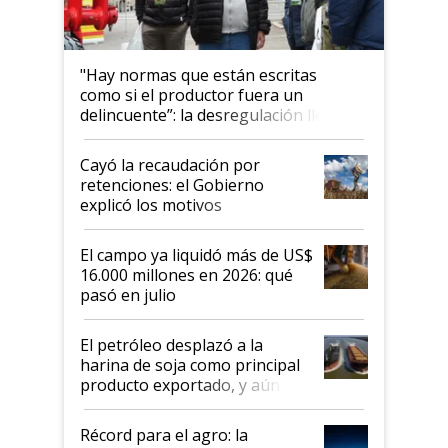
"Hay normas que están escritas
como si el productor fuera un
delincuente”: la desregulación llegó
al Congreso Aapresid y hasta se
habló del financiamiento al IPCVA
Cayó la recaudación por
retenciones: el Gobierno
explicó los motivos
El campo ya liquidó más de US$
16.000 millones en 2026: qué
pasó en julio
El petróleo desplazó a la
harina de soja como principal
producto exportado, y aún así
el agro aportó casi seis de cada
diez dólares y sostuvo el
Récord para el agro: la
liderazgo en un semestre