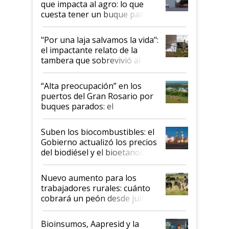
que impacta al agro: lo que
cuesta tener un buque parado
y el peligro de que Argentina
pase a ser "país sucio"
"Por una laja salvamos la vida":
el impactante relato de la
tambera que sobrevivió al
tornado
“Alta preocupación” en los
puertos del Gran Rosario por
buques parados: el
funcionamiento de las
exportadoras en tensión tras
Suben los biocombustibles: el
la medida de fuerza de los
Gobierno actualizó los precios
prácticos
del biodiésel y el bioetanol
Nuevo aumento para los
trabajadores rurales: cuánto
cobrará un peón desde julio
Bioinsumos, Aapresid y la