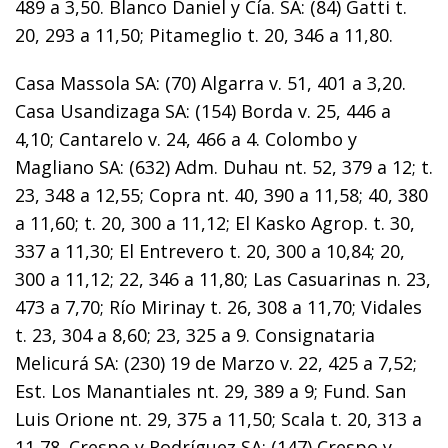
489 a 3,50. Blanco Daniel y Cía. SA: (84) Gatti t.
20, 293 a 11,50; Pitameglio t. 20, 346 a 11,80.
Casa Massola SA: (70) Algarra v. 51, 401 a 3,20.
Casa Usandizaga SA: (154) Borda v. 25, 446 a
4,10; Cantarelo v. 24, 466 a 4. Colombo y
Magliano SA: (632) Adm. Duhau nt. 52, 379 a 12; t.
23, 348 a 12,55; Copra nt. 40, 390 a 11,58; 40, 380
a 11,60; t. 20, 300 a 11,12; El Kasko Agrop. t. 30,
337 a 11,30; El Entrevero t. 20, 300 a 10,84; 20,
300 a 11,12; 22, 346 a 11,80; Las Casuarinas n. 23,
473 a 7,70; Río Mirinay t. 26, 308 a 11,70; Vidales
t. 23, 304 a 8,60; 23, 325 a 9. Consignataria
Melicurá SA: (230) 19 de Marzo v. 22, 425 a 7,52;
Est. Los Manantiales nt. 29, 389 a 9; Fund. San
Luis Orione nt. 29, 375 a 11,50; Scala t. 20, 313 a
11,78. Crespo y Rodríguez SA: (147) Crespo y