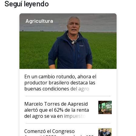
Seguí leyendo
Agricultura
En un cambio rotundo, ahora el
productor brasilero destaca las
buenas condiciones del agro
argentino para invertir: "Los veo
más motivados"
Marcelo Torres de Aapresid
alertó que el 62% de la renta
del agro se va en impuestos:
"No es bueno que en
Argentina se sigan discutiendo
Comenzó el Congreso
las mismas cosas de hace 50