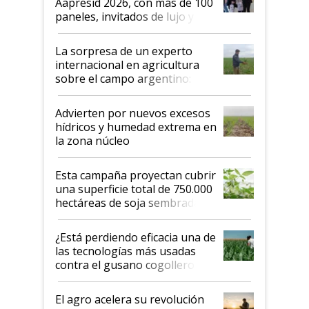
Aapresid 2026, con más de 100
años"
paneles, invitados de lujo y
todas las tendencias
La sorpresa de un experto
internacional en agricultura
sobre el campo argentino:
"Estoy muy impresionado"
Advierten por nuevos excesos
hídricos y humedad extrema en
la zona núcleo
Esta campaña proyectan cubrir
una superficie total de 750.000
hectáreas de soja sembradas
con una nueva generación de
variedades que marcan un
¿Está perdiendo eficacia una de
salto tecnológico en genética y
las tecnologías más usadas
rendimiento
contra el gusano cogollero? El
desafío de una tecnología clave
El agro acelera su revolución