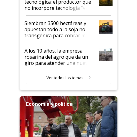
tecnológica: el productor que
no incorpore tecnología "va a
perder el tren"
Siembran 3500 hectáreas y
apuestan todo a la soja no
transgénica para cobrar más
por tonelada: compraron un
semillero
A los 10 años, la empresa
rosarina del agro que da un
giro para atender una nueva
etapa en el agro
Ver todos los temas
Economía y política