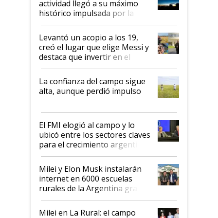
actividad llegó a su máximo
récord
histórico impulsada por la
cosecha y las exportaciones
Levantó un acopio a los 19,
creó el lugar que elige Messi y
destaca que invertir en el
kirchnerismo era como "darle
plata a un hijo para droga":
La confianza del campo sigue
Juan Félix Rossetti, el libertario
alta, aunque perdió impulso
que de una dura crisis salió
más fuerte y apuesta al cambio
de Milei
El FMI elogió al campo y lo
ubicó entre los sectores claves
para el crecimiento argentino
Milei y Elon Musk instalarán
internet en 6000 escuelas
rurales de la Argentina gracias
a un acuerdo con Starlink
Milei en La Rural: el campo