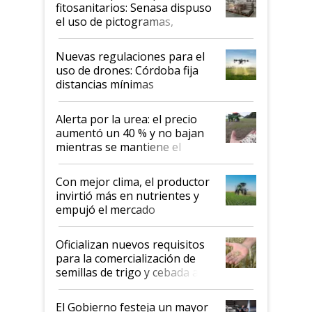
fitosanitarios: Senasa dispuso
el uso de pictogramas,
palabras de advertencia e
indicaciones
Nuevas regulaciones para el
uso de drones: Córdoba fija
distancias mínimas
Alerta por la urea: el precio
aumentó un 40 % y no bajan
mientras se mantiene el
conflicto en Medio Oriente
Con mejor clima, el productor
invirtió más en nutrientes y
empujó el mercado
Oficializan nuevos requisitos
para la comercialización de
semillas de trigo y cebada a
granel
El Gobierno festeja un mayor