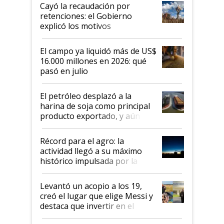
habló del financiamiento al IPCVA
Cayó la recaudación por
retenciones: el Gobierno
explicó los motivos
El campo ya liquidó más de US$
16.000 millones en 2026: qué
pasó en julio
El petróleo desplazó a la
harina de soja como principal
producto exportado, y aún así
el agro aportó casi seis de cada
diez dólares y sostuvo el
Récord para el agro: la
liderazgo en un semestre
actividad llegó a su máximo
récord
histórico impulsada por la
cosecha y las exportaciones
Levantó un acopio a los 19,
creó el lugar que elige Messi y
destaca que invertir en el
kirchnerismo era como "darle