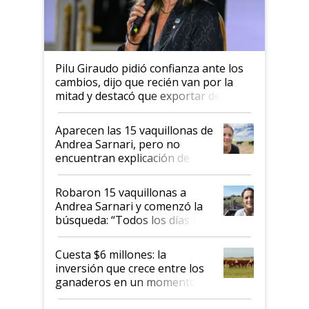
Pilu Giraudo pidió confianza ante los
cambios, dijo que recién van por la
mitad y destacó que exportar dejó de
ser "para unos pocos": "Tenemos un
mandato muy claro del gobierno
Aparecen las 15 vaquillonas de
nacional"
Andrea Sarnari, pero no
encuentran explicación de
cómo llegaron allí
Robaron 15 vaquillonas a
Andrea Sarnari y comenzó la
búsqueda: “Todos los días le
toca a algún productor”
Cuesta $6 millones: la
inversión que crece entre los
ganaderos en un momento
histórico para la actividad