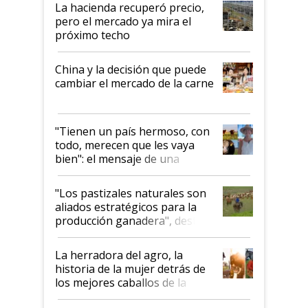
La hacienda recuperó precio,
pero el mercado ya mira el
próximo techo
China y la decisión que puede
cambiar el mercado de la carne
"Tienen un país hermoso, con
todo, merecen que les vaya
bien": el mensaje de una
ganadera uruguaya sobre las
oportunidades que se abren
"Los pastizales naturales son
para el agro en Argentina, con
aliados estratégicos para la
foco en la carne
producción ganadera", destaca
la iniciativa que ya reúne a 46
establecimientos en Argentina
La herradora del agro, la
historia de la mujer detrás de
los mejores caballos de la
Argentina y los mitos que