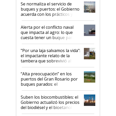
Se normaliza el servicio de
buques y puertos: el Gobierno
acuerda con los prácticos y
suspende el decreto de
desregulación
Alerta por el conflicto naval
que impacta al agro: lo que
cuesta tener un buque parado
y el peligro de que Argentina
pase a ser "país sucio"
"Por una laja salvamos la vida":
el impactante relato de la
tambera que sobrevivió al
tornado
“Alta preocupación” en los
puertos del Gran Rosario por
buques parados: el
funcionamiento de las
exportadoras en tensión tras
Suben los biocombustibles: el
la medida de fuerza de los
Gobierno actualizó los precios
prácticos
del biodiésel y el bioetanol