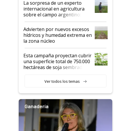
La sorpresa de un experto
internacional en agricultura
sobre el campo argentino:
"Estoy muy impresionado"
Advierten por nuevos excesos
hídricos y humedad extrema en
la zona núcleo
Esta campaña proyectan cubrir
una superficie total de 750.000
hectáreas de soja sembradas
con una nueva generación de
variedades que marcan un
Ver todos los temas
salto tecnológico en genética y
rendimiento
Ganadería