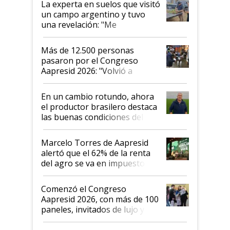
La experta en suelos que visitó
un campo argentino y tuvo
una revelación: "Me
impresionó mucho"
Más de 12.500 personas
pasaron por el Congreso
Aapresid 2026: "Volvió a
demostrar que hablar del
suelo es hablar de todo el
En un cambio rotundo, ahora
sistema productivo"
el productor brasilero destaca
las buenas condiciones del
agro argentino para invertir:
"Los veo más motivados"
Marcelo Torres de Aapresid
alertó que el 62% de la renta
del agro se va en impuestos:
"No es bueno que en
Argentina se sigan discutiendo
Comenzó el Congreso
las mismas cosas de hace 50
Aapresid 2026, con más de 100
años"
paneles, invitados de lujo y
todas las tendencias