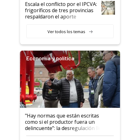
todavía hacen sufrir a estos
Escala el conflicto por el IPCVA:
animales: "Mientras me
frigoríficos de tres provincias
descalificaban, yo seguí
respaldaron el aporte
haciendo currículum"
obligatorio
Ver todos los temas
Economía y política
"Hay normas que están escritas
como si el productor fuera un
delincuente”: la desregulación llegó
al Congreso Aapresid y hasta se