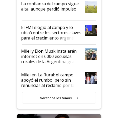
plata a un hijo para droga":
La confianza del campo sigue
Juan Félix Rossetti, el libertario
alta, aunque perdió impulso
que de una dura crisis salió
más fuerte y apuesta al cambio
de Milei
El FMI elogió al campo y lo
ubicó entre los sectores claves
para el crecimiento argentino
Milei y Elon Musk instalarán
internet en 6000 escuelas
rurales de la Argentina gracias
a un acuerdo con Starlink
Milei en La Rural: el campo
apoyó el rumbo, pero sin
renunciar al reclamo por las
retenciones
Ver todos los temas