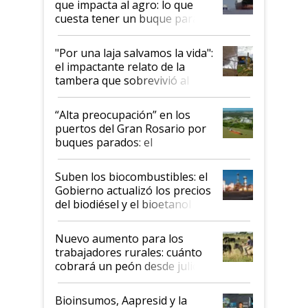
que impacta al agro: lo que
cuesta tener un buque parado
y el peligro de que Argentina
pase a ser "país sucio"
"Por una laja salvamos la vida":
el impactante relato de la
tambera que sobrevivió al
tornado
“Alta preocupación” en los
puertos del Gran Rosario por
buques parados: el
funcionamiento de las
exportadoras en tensión tras
Suben los biocombustibles: el
la medida de fuerza de los
Gobierno actualizó los precios
prácticos
del biodiésel y el bioetanol
Nuevo aumento para los
trabajadores rurales: cuánto
cobrará un peón desde julio
Bioinsumos, Aapresid y la