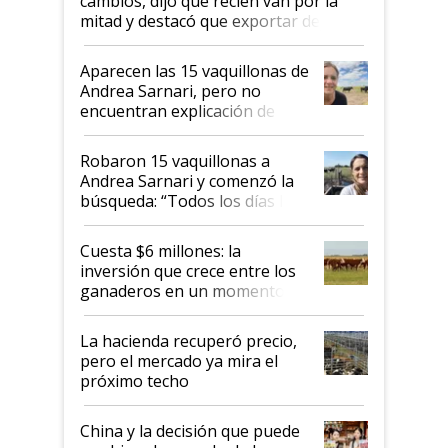
cambios, dijo que recién van por la
mitad y destacó que exportar dejó de
ser "para unos pocos": "Tenemos un
mandato muy claro del gobierno
Aparecen las 15 vaquillonas de
nacional"
Andrea Sarnari, pero no
encuentran explicación de
cómo llegaron allí
Robaron 15 vaquillonas a
Andrea Sarnari y comenzó la
búsqueda: “Todos los días le
toca a algún productor”
Cuesta $6 millones: la
inversión que crece entre los
ganaderos en un momento
histórico para la actividad
La hacienda recuperó precio,
pero el mercado ya mira el
próximo techo
China y la decisión que puede