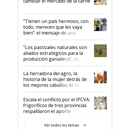
cambiar el mercado de la carne
"Tienen un país hermoso, con
todo, merecen que les vaya
bien": el mensaje de una
ganadera uruguaya sobre las
oportunidades que se abren
"Los pastizales naturales son
para el agro en Argentina, con
aliados estratégicos para la
foco en la carne
producción ganadera", destaca
la iniciativa que ya reúne a 46
establecimientos en Argentina
La herradora del agro, la
historia de la mujer detrás de
los mejores caballos de la
Argentina y los mitos que
todavía hacen sufrir a estos
Escala el conflicto por el IPCVA:
animales: "Mientras me
frigoríficos de tres provincias
descalificaban, yo seguí
respaldaron el aporte
haciendo currículum"
obligatorio
Ver todos los temas