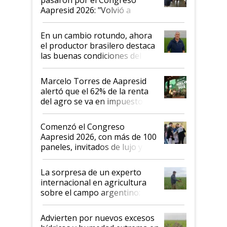
Aapresid 2026: "Volvió a
demostrar que hablar del
suelo es hablar de todo el
En un cambio rotundo, ahora
sistema productivo"
el productor brasilero destaca
las buenas condiciones del
agro argentino para invertir:
"Los veo más motivados"
Marcelo Torres de Aapresid
alertó que el 62% de la renta
del agro se va en impuestos:
"No es bueno que en
Argentina se sigan discutiendo
Comenzó el Congreso
las mismas cosas de hace 50
Aapresid 2026, con más de 100
años"
paneles, invitados de lujo y
todas las tendencias
La sorpresa de un experto
internacional en agricultura
sobre el campo argentino:
"Estoy muy impresionado"
Advierten por nuevos excesos