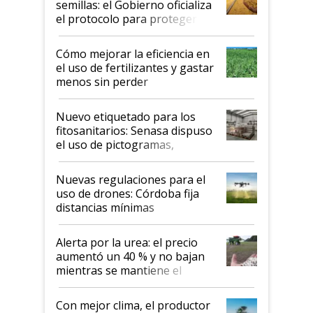
semillas: el Gobierno oficializa
el protocolo para proteger la
propiedad intelectual
Cómo mejorar la eficiencia en
el uso de fertilizantes y gastar
menos sin perder
productividad en la campaña
fina
Nuevo etiquetado para los
fitosanitarios: Senasa dispuso
el uso de pictogramas,
palabras de advertencia e
indicaciones
Nuevas regulaciones para el
uso de drones: Córdoba fija
distancias mínimas
Alerta por la urea: el precio
aumentó un 40 % y no bajan
mientras se mantiene el
conflicto en Medio Oriente
Con mejor clima, el productor