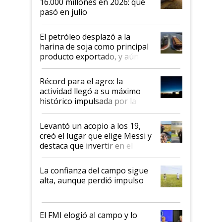
16.000 millones en 2026: qué
pasó en julio
El petróleo desplazó a la
harina de soja como principal
producto exportado, y aún así
el agro aportó casi seis de cada
diez dólares y sostuvo el
Récord para el agro: la
liderazgo en un semestre
actividad llegó a su máximo
récord
histórico impulsada por la
cosecha y las exportaciones
Levantó un acopio a los 19,
creó el lugar que elige Messi y
destaca que invertir en el
kirchnerismo era como "darle
plata a un hijo para droga":
La confianza del campo sigue
Juan Félix Rossetti, el libertario
alta, aunque perdió impulso
que de una dura crisis salió
más fuerte y apuesta al cambio
de Milei
El FMI elogió al campo y lo