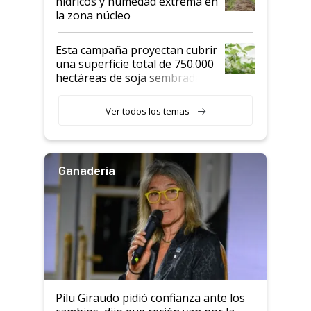
hídricos y humedad extrema en
la zona núcleo
Esta campaña proyectan cubrir
una superficie total de 750.000
hectáreas de soja sembradas
con una nueva generación de
variedades que marcan un
Ver todos los temas
salto tecnológico en genética y
rendimiento
Ganadería
Pilu Giraudo pidió confianza ante los