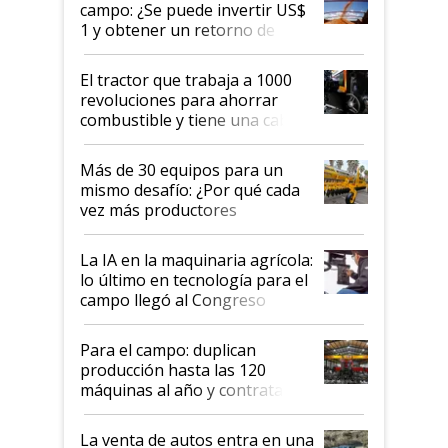
un botón?
campo: ¿Se puede invertir US$
1 y obtener un retorno de
hasta US$ 10 en agricultura?
El tractor que trabaja a 1000
revoluciones para ahorrar
combustible y tiene una cabina
que parece una computadora:
lo último en el mundo,
Más de 30 equipos para un
disponible en Argentina
mismo desafío: ¿Por qué cada
vez más productores
incorporan fertilizante bajo
tierra?
La IA en la maquinaria agrícola:
lo último en tecnología para el
campo llegó al Congreso
Aapresid 2026
Para el campo: duplican
producción hasta las 120
máquinas al año y contratan
especialistas de la industria
automotriz para lograrlo
La venta de autos entra en una