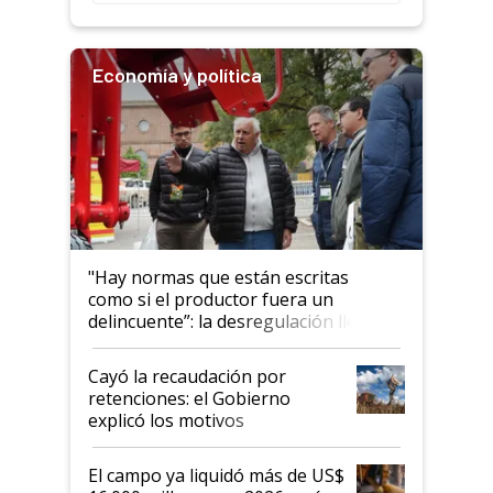
Economía y política
"Hay normas que están escritas
como si el productor fuera un
delincuente”: la desregulación llegó
al Congreso Aapresid y hasta se
habló del financiamiento al IPCVA
Cayó la recaudación por
retenciones: el Gobierno
explicó los motivos
El campo ya liquidó más de US$