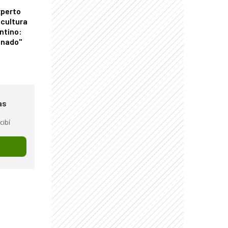
xperto
icultura
ntino:
onado"
as
cibí