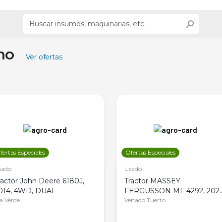
ino
Ver ofertas
fertas Especiales
Ofertas Especiales
sado
Usado
ractor John Deere 6180J,
Tractor MASSEY
014, 4WD, DUAL
FERGUSSON MF 4292, 2020
la Verde
4WD, PATON
Venado Tuerto