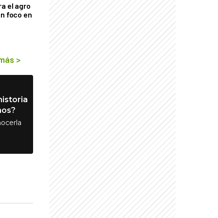
a el agro
on foco en
 más
>
istoria
nos?
ocerla