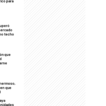
ico para
cuperó
 mercado
imo techo
ión que
l
arne
 hermoso,
cen que
l
aya
unidades