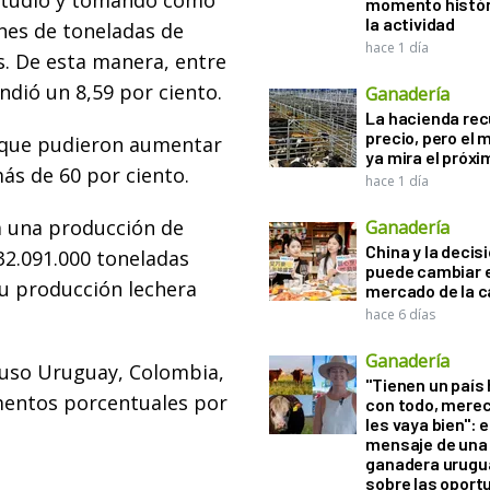
estudio y tomando como
momento histór
la actividad
nes de toneladas de
hace 1 día
s. De esta manera, entre
ndió un 8,59 por ciento.
Ganadería
La hacienda re
precio, pero el
s que pudieron aumentar
ya mira el próx
ás de 60 por ciento.
hace 1 día
a una producción de
Ganadería
China y la decis
 32.091.000 toneladas
puede cambiar e
su producción lechera
mercado de la c
hace 6 días
Ganadería
luso Uruguay, Colombia,
"Tienen un país
ementos porcentuales por
con todo, mere
les vaya bien": e
mensaje de una
ganadera urugu
sobre las oport