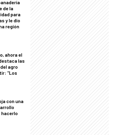
panadería
e de la
idad para
s y le dio
una región
o, ahora el
 destaca las
del agro
tir: "Los
"
oja con una
arrollo
 hacerlo