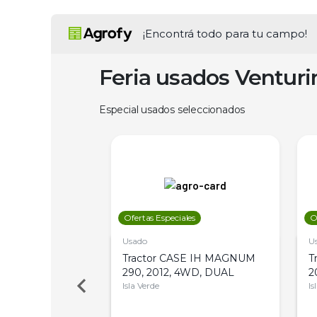
¡Encontrá todo para tu campo!
Feria usados Ventur
Especial usados seleccionados
les
Ofertas Especiales
O
Usado
U
a Metalfor 7040,
Tractor CASE IH MAGNUM
T
Bot 32 Mts
290, 2012, 4WD, DUAL
2
Isla Verde
Is