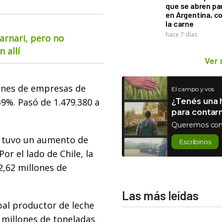
que se abren par
en Argentina, c
la carne
hace 7 días
arnari, pero no
 allí
Ver
iones de empresas de
El campo y vos
9%. Pasó de 1.479.380 a
¿Tenés una h
para contar
Queremos con
, tuvo un aumento de
Escribinos
or el lado de Chile, la
2,62 millones de
Las más leídas
ipal productor de leche
 millones de toneladas