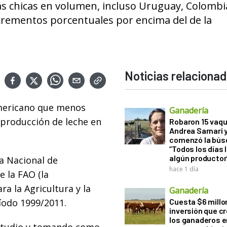
ás chicas en volumen, incluso Uruguay, Colombi
crementos porcentuales por encima del de la
Noticias relaciona
americano que menos
Ganadería
 producción de leche en
Robaron 15 vaqu
Andrea Sarnari 
comenzó la bús
“Todos los días 
algún productor
a Nacional de
hace 1 día
 la FAO (la
a la Agricultura y la
Ganadería
íodo 1999/2011.
Cuesta $6 millo
inversión que c
los ganaderos e