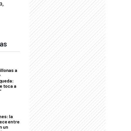
a,
das
illonas a
y
queda:
le toca a
”
nes: la
rece entre
n un