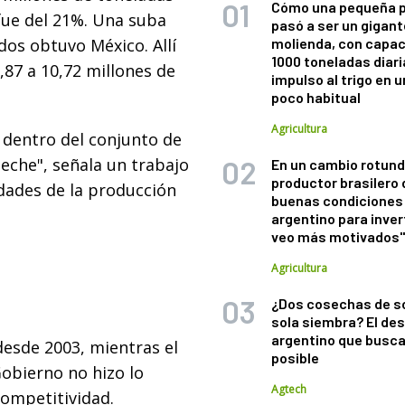
Cómo una pequeña 
 fue del 21%. Una suba
pasó a ser un gigant
dos obtuvo México. Allí
molienda, con capac
1000 toneladas diaria
,87 a 10,72 millones de
impulso al trigo en 
poco habitual
Agricultura
 dentro del conjunto de
leche", señala un trabajo
En un cambio rotund
productor brasilero
dades de la producción
buenas condiciones 
argentino para inver
veo más motivados
Agricultura
¿Dos cosechas de s
sola siembra? El des
argentino que busca
desde 2003, mientras el
posible
Gobierno no hizo lo
Agtech
competitividad.