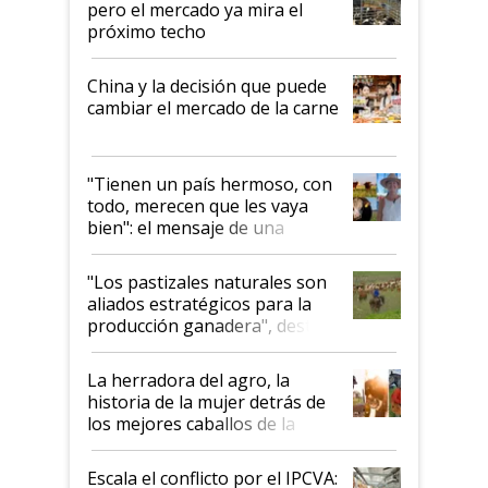
pero el mercado ya mira el
próximo techo
China y la decisión que puede
cambiar el mercado de la carne
"Tienen un país hermoso, con
todo, merecen que les vaya
bien": el mensaje de una
ganadera uruguaya sobre las
oportunidades que se abren
"Los pastizales naturales son
para el agro en Argentina, con
aliados estratégicos para la
foco en la carne
producción ganadera", destaca
la iniciativa que ya reúne a 46
establecimientos en Argentina
La herradora del agro, la
historia de la mujer detrás de
los mejores caballos de la
Argentina y los mitos que
todavía hacen sufrir a estos
Escala el conflicto por el IPCVA: