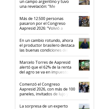
un campo argentino y tuvo
una revelación: "Me
impresionó mucho"
Más de 12.500 personas
pasaron por el Congreso
Aapresid 2026: "Volvió a
demostrar que hablar del
suelo es hablar de todo el
En un cambio rotundo, ahora
sistema productivo"
el productor brasilero destaca
las buenas condiciones del
agro argentino para invertir:
"Los veo más motivados"
Marcelo Torres de Aapresid
alertó que el 62% de la renta
del agro se va en impuestos:
"No es bueno que en
Argentina se sigan discutiendo
Comenzó el Congreso
las mismas cosas de hace 50
Aapresid 2026, con más de 100
años"
paneles, invitados de lujo y
todas las tendencias
La sorpresa de un experto