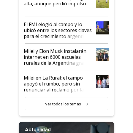
Juan Félix Rossetti, el libertario
alta, aunque perdió impulso
que de una dura crisis salió
más fuerte y apuesta al cambio
de Milei
El FMI elogió al campo y lo
ubicó entre los sectores claves
para el crecimiento argentino
Milei y Elon Musk instalarán
internet en 6000 escuelas
rurales de la Argentina gracias
a un acuerdo con Starlink
Milei en La Rural: el campo
apoyó el rumbo, pero sin
renunciar al reclamo por las
retenciones
Ver todos los temas
Actualidad