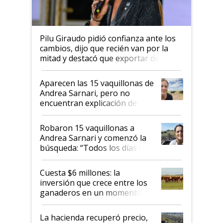
Pilu Giraudo pidió confianza ante los
cambios, dijo que recién van por la
mitad y destacó que exportar dejó de
ser "para unos pocos": "Tenemos un
mandato muy claro del gobierno
Aparecen las 15 vaquillonas de
nacional"
Andrea Sarnari, pero no
encuentran explicación de
cómo llegaron allí
Robaron 15 vaquillonas a
Andrea Sarnari y comenzó la
búsqueda: “Todos los días le
toca a algún productor”
Cuesta $6 millones: la
inversión que crece entre los
ganaderos en un momento
histórico para la actividad
La hacienda recuperó precio,