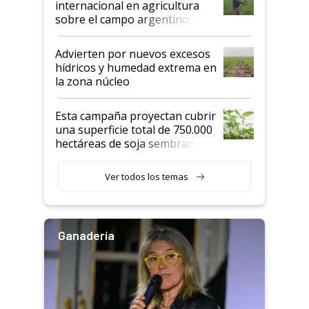
internacional en agricultura
sobre el campo argentino:
"Estoy muy impresionado"
Advierten por nuevos excesos
hídricos y humedad extrema en
la zona núcleo
Esta campaña proyectan cubrir
una superficie total de 750.000
hectáreas de soja sembradas
con una nueva generación de
variedades que marcan un
Ver todos los temas
salto tecnológico en genética y
rendimiento
Ganadería