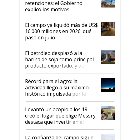
retenciones: el Gobierno
explicó los motivos
El campo ya liquidó más de US$
16.000 millones en 2026: qué
pasó en julio
El petróleo desplazó a la
harina de soja como principal
producto exportado, y aún así
el agro aportó casi seis de cada
diez dólares y sostuvo el
Récord para el agro: la
liderazgo en un semestre
actividad llegó a su máximo
récord
histórico impulsada por la
cosecha y las exportaciones
Levantó un acopio a los 19,
creó el lugar que elige Messi y
destaca que invertir en el
kirchnerismo era como "darle
plata a un hijo para droga":
La confianza del campo sigue