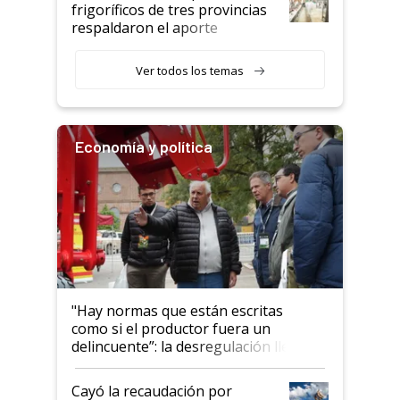
animales: "Mientras me
frigoríficos de tres provincias
descalificaban, yo seguí
respaldaron el aporte
haciendo currículum"
obligatorio
Ver todos los temas
Economía y política
"Hay normas que están escritas
como si el productor fuera un
delincuente”: la desregulación llegó
al Congreso Aapresid y hasta se
habló del financiamiento al IPCVA
Cayó la recaudación por