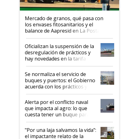
Mercado de granos, qué pasa con
los envases fitosanitarios y el
balance de Aapresid en La Posta
Oficializan la suspensión de la
desregulación de prácticos y
hay novedades en la tarifa de
la hidrovía
Se normaliza el servicio de
buques y puertos: el Gobierno
acuerda con los prácticos y
suspende el decreto de
desregulación
Alerta por el conflicto naval
que impacta al agro: lo que
cuesta tener un buque parado
y el peligro de que Argentina
pase a ser "país sucio"
"Por una laja salvamos la vida":
el impactante relato de la