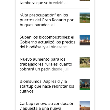
tambera que sobrevivió al
tornado
“Alta preocupación” en los
puertos del Gran Rosario por
buques parados: el
funcionamiento de las
exportadoras en tensión tras
Suben los biocombustibles: el
la medida de fuerza de los
Gobierno actualizó los precios
prácticos
del biodiésel y el bioetanol
Nuevo aumento para los
trabajadores rurales: cuánto
cobrará un peón desde julio
Bioinsumos, Aapresid y la
startup que hace rebrotar los
cultivos
Carbap renovó su conducción
y apuesta a una nueva