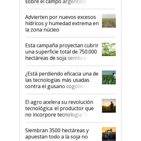
sobre el campo argentino:
"Estoy muy impresionado"
Advierten por nuevos excesos
hídricos y humedad extrema en
la zona núcleo
Esta campaña proyectan cubrir
una superficie total de 750.000
hectáreas de soja sembradas
con una nueva generación de
variedades que marcan un
¿Está perdiendo eficacia una de
salto tecnológico en genética y
las tecnologías más usadas
rendimiento
contra el gusano cogollero? El
desafío de una tecnología clave
El agro acelera su revolución
tecnológica: el productor que
no incorpore tecnología "va a
perder el tren"
Siembran 3500 hectáreas y
apuestan todo a la soja no