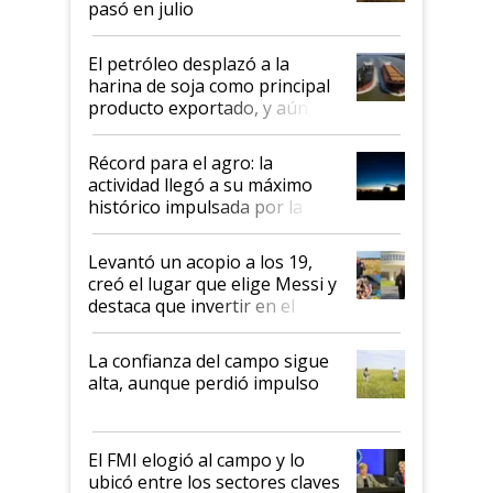
pasó en julio
El petróleo desplazó a la
harina de soja como principal
producto exportado, y aún así
el agro aportó casi seis de cada
diez dólares y sostuvo el
Récord para el agro: la
liderazgo en un semestre
actividad llegó a su máximo
récord
histórico impulsada por la
cosecha y las exportaciones
Levantó un acopio a los 19,
creó el lugar que elige Messi y
destaca que invertir en el
kirchnerismo era como "darle
plata a un hijo para droga":
La confianza del campo sigue
Juan Félix Rossetti, el libertario
alta, aunque perdió impulso
que de una dura crisis salió
más fuerte y apuesta al cambio
de Milei
El FMI elogió al campo y lo
ubicó entre los sectores claves