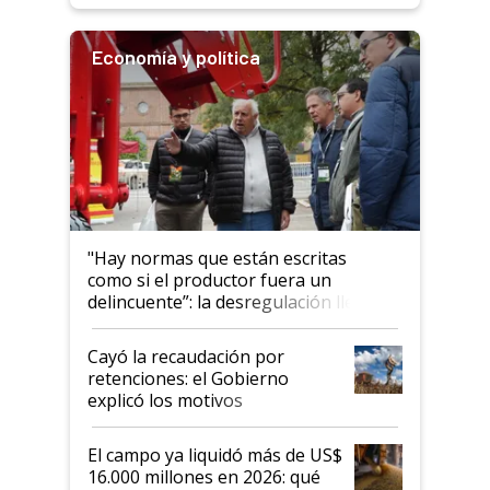
Economía y política
"Hay normas que están escritas
como si el productor fuera un
delincuente”: la desregulación llegó
al Congreso Aapresid y hasta se
habló del financiamiento al IPCVA
Cayó la recaudación por
retenciones: el Gobierno
explicó los motivos
El campo ya liquidó más de US$
16.000 millones en 2026: qué