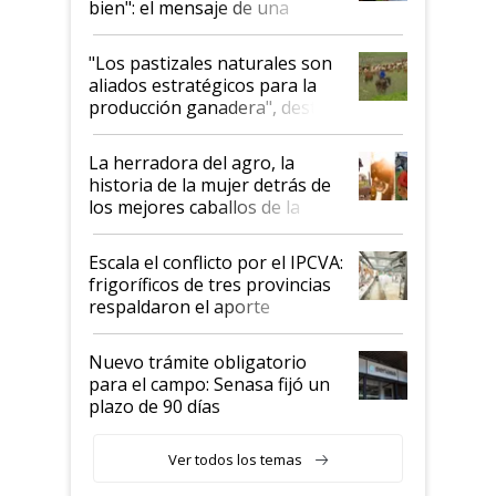
bien": el mensaje de una
ganadera uruguaya sobre las
oportunidades que se abren
"Los pastizales naturales son
para el agro en Argentina, con
aliados estratégicos para la
foco en la carne
producción ganadera", destaca
la iniciativa que ya reúne a 46
establecimientos en Argentina
La herradora del agro, la
historia de la mujer detrás de
los mejores caballos de la
Argentina y los mitos que
todavía hacen sufrir a estos
Escala el conflicto por el IPCVA:
animales: "Mientras me
frigoríficos de tres provincias
descalificaban, yo seguí
respaldaron el aporte
haciendo currículum"
obligatorio
Nuevo trámite obligatorio
para el campo: Senasa fijó un
plazo de 90 días
Ver todos los temas