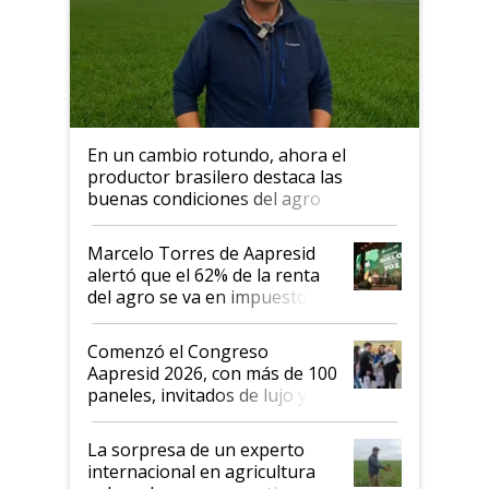
En un cambio rotundo, ahora el
productor brasilero destaca las
buenas condiciones del agro
argentino para invertir: "Los veo
más motivados"
Marcelo Torres de Aapresid
alertó que el 62% de la renta
del agro se va en impuestos:
"No es bueno que en
Argentina se sigan discutiendo
Comenzó el Congreso
las mismas cosas de hace 50
Aapresid 2026, con más de 100
años"
paneles, invitados de lujo y
todas las tendencias
La sorpresa de un experto
internacional en agricultura