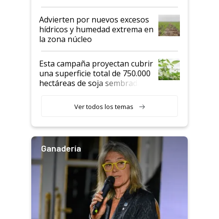
"Estoy muy impresionado"
Advierten por nuevos excesos
hídricos y humedad extrema en
la zona núcleo
Esta campaña proyectan cubrir
una superficie total de 750.000
hectáreas de soja sembradas
con una nueva generación de
variedades que marcan un
Ver todos los temas
salto tecnológico en genética y
rendimiento
Ganadería