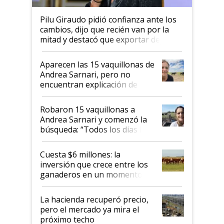
Pilu Giraudo pidió confianza ante los
cambios, dijo que recién van por la
mitad y destacó que exportar dejó de
ser "para unos pocos": "Tenemos un
mandato muy claro del gobierno
Aparecen las 15 vaquillonas de
nacional"
Andrea Sarnari, pero no
encuentran explicación de
cómo llegaron allí
Robaron 15 vaquillonas a
Andrea Sarnari y comenzó la
búsqueda: “Todos los días le
toca a algún productor”
Cuesta $6 millones: la
inversión que crece entre los
ganaderos en un momento
histórico para la actividad
La hacienda recuperó precio,
pero el mercado ya mira el
próximo techo