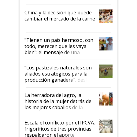
China y la decisión que puede
cambiar el mercado de la carne
"Tienen un país hermoso, con
todo, merecen que les vaya
bien": el mensaje de una
ganadera uruguaya sobre las
oportunidades que se abren
"Los pastizales naturales son
para el agro en Argentina, con
aliados estratégicos para la
foco en la carne
producción ganadera", destaca
la iniciativa que ya reúne a 46
establecimientos en Argentina
La herradora del agro, la
historia de la mujer detrás de
los mejores caballos de la
Argentina y los mitos que
todavía hacen sufrir a estos
Escala el conflicto por el IPCVA:
animales: "Mientras me
frigoríficos de tres provincias
descalificaban, yo seguí
respaldaron el aporte