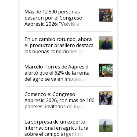
impresionó mucho"
Más de 12.500 personas
pasaron por el Congreso
Aapresid 2026: "Volvió a
demostrar que hablar del
suelo es hablar de todo el
En un cambio rotundo, ahora
sistema productivo"
el productor brasilero destaca
las buenas condiciones del
agro argentino para invertir:
"Los veo más motivados"
Marcelo Torres de Aapresid
alertó que el 62% de la renta
del agro se va en impuestos:
"No es bueno que en
Argentina se sigan discutiendo
Comenzó el Congreso
las mismas cosas de hace 50
Aapresid 2026, con más de 100
años"
paneles, invitados de lujo y
todas las tendencias
La sorpresa de un experto
internacional en agricultura
sobre el campo argentino: