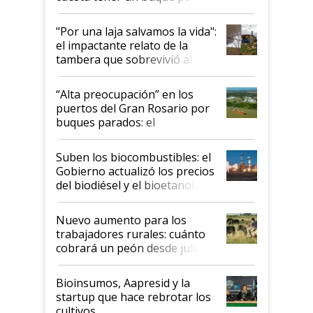
y el peligro de que Argentina
pase a ser "país sucio"
"Por una laja salvamos la vida":
el impactante relato de la
tambera que sobrevivió al
tornado
“Alta preocupación” en los
puertos del Gran Rosario por
buques parados: el
funcionamiento de las
exportadoras en tensión tras
Suben los biocombustibles: el
la medida de fuerza de los
Gobierno actualizó los precios
prácticos
del biodiésel y el bioetanol
Nuevo aumento para los
trabajadores rurales: cuánto
cobrará un peón desde julio
Bioinsumos, Aapresid y la
startup que hace rebrotar los
cultivos