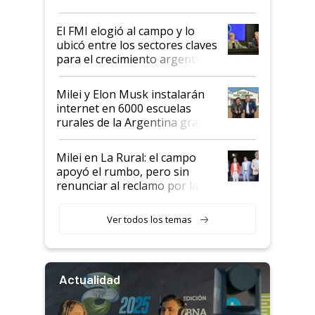
más fuerte y apuesta al cambio
de Milei
El FMI elogió al campo y lo
ubicó entre los sectores claves
para el crecimiento argentino
Milei y Elon Musk instalarán
internet en 6000 escuelas
rurales de la Argentina gracias
a un acuerdo con Starlink
Milei en La Rural: el campo
apoyó el rumbo, pero sin
renunciar al reclamo por las
retenciones
Ver todos los temas
Actualidad