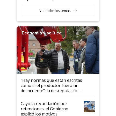
haciendo currículum"
obligatorio
Ver todos los temas
Economía y política
"Hay normas que están escritas
como si el productor fuera un
delincuente”: la desregulación llegó
al Congreso Aapresid y hasta se
habló del financiamiento al IPCVA
Cayó la recaudación por
retenciones: el Gobierno
explicó los motivos