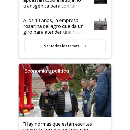
transgénica para cobrar más
por tonelada: compraron un
semillero
A los 10 años, la empresa
rosarina del agro que da un
giro para atender una nueva
etapa en el agro
Ver todos los temas
Economía y política
"Hay normas que están escritas
como si el productor fuera un