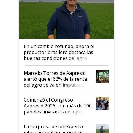
En un cambio rotundo, ahora el
productor brasilero destaca las
buenas condiciones del agro
argentino para invertir: "Los veo
más motivados"
Marcelo Torres de Aapresid
alertó que el 62% de la renta
del agro se va en impuestos:
"No es bueno que en
Argentina se sigan discutiendo
Comenzó el Congreso
las mismas cosas de hace 50
Aapresid 2026, con más de 100
años"
paneles, invitados de lujo y
todas las tendencias
La sorpresa de un experto
internacional en agricultura