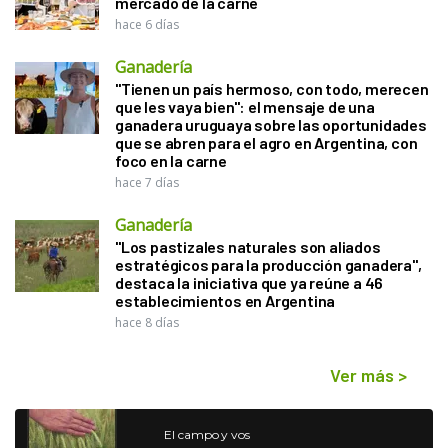
mercado de la carne
hace 6 días
Ganadería
"Tienen un país hermoso, con todo, merecen
que les vaya bien": el mensaje de una
ganadera uruguaya sobre las oportunidades
que se abren para el agro en Argentina, con
foco en la carne
hace 7 días
Ganadería
"Los pastizales naturales son aliados
estratégicos para la producción ganadera",
destaca la iniciativa que ya reúne a 46
establecimientos en Argentina
hace 8 días
Ver más
>
El campo y vos