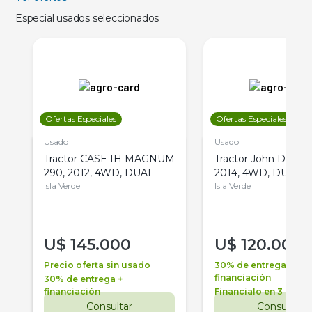
Especial usados seleccionados
Ofertas Especiales
Ofertas Especiales
Usado
Usado
Tractor CASE IH MAGNUM
Tractor John Deere 
290, 2012, 4WD, DUAL
2014, 4WD, DUAL
Isla Verde
Isla Verde
U$
145.000
U$
120.000
Precio oferta sin usado
30% de entrega +
financiación
30% de entrega +
financiación
Financialo en 3 años
Consultar
Consultar