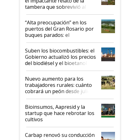
el impactante relato de la
tambera que sobrevivió al
tornado
“Alta preocupación” en los
puertos del Gran Rosario por
buques parados: el
funcionamiento de las
exportadoras en tensión tras
Suben los biocombustibles: el
la medida de fuerza de los
Gobierno actualizó los precios
prácticos
del biodiésel y el bioetanol
Nuevo aumento para los
trabajadores rurales: cuánto
cobrará un peón desde julio
Bioinsumos, Aapresid y la
startup que hace rebrotar los
cultivos
Carbap renovó su conducción