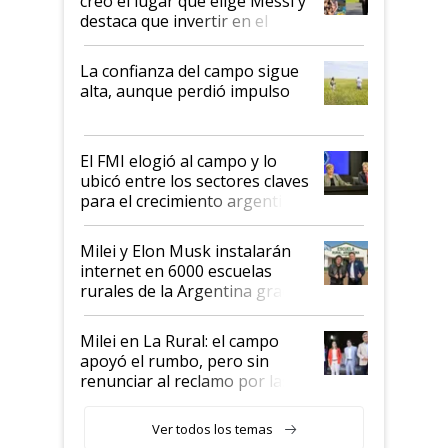
creó el lugar que elige Messi y
destaca que invertir en el
kirchnerismo era como "darle
plata a un hijo para droga":
La confianza del campo sigue
Juan Félix Rossetti, el libertario
alta, aunque perdió impulso
que de una dura crisis salió
más fuerte y apuesta al cambio
de Milei
El FMI elogió al campo y lo
ubicó entre los sectores claves
para el crecimiento argentino
Milei y Elon Musk instalarán
internet en 6000 escuelas
rurales de la Argentina gracias
a un acuerdo con Starlink
Milei en La Rural: el campo
apoyó el rumbo, pero sin
renunciar al reclamo por las
retenciones
Ver todos los temas