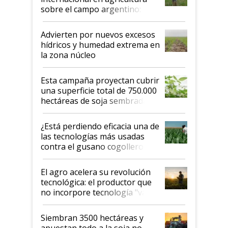
sobre el campo argentino:
"Estoy muy impresionado"
Advierten por nuevos excesos
hídricos y humedad extrema en
la zona núcleo
Esta campaña proyectan cubrir
una superficie total de 750.000
hectáreas de soja sembradas
con una nueva generación de
variedades que marcan un
¿Está perdiendo eficacia una de
salto tecnológico en genética y
las tecnologías más usadas
rendimiento
contra el gusano cogollero? El
desafío de una tecnología clave
El agro acelera su revolución
tecnológica: el productor que
no incorpore tecnología "va a
perder el tren"
Siembran 3500 hectáreas y
apuestan todo a la soja no