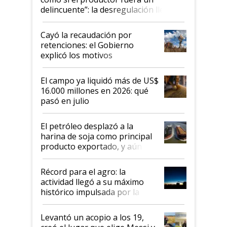
delincuente”: la desregulación llegó
al Congreso Aapresid y hasta se
habló del financiamiento al IPCVA
Cayó la recaudación por
retenciones: el Gobierno
explicó los motivos
El campo ya liquidó más de US$
16.000 millones en 2026: qué
pasó en julio
El petróleo desplazó a la
harina de soja como principal
producto exportado, y aún así
el agro aportó casi seis de cada
diez dólares y sostuvo el
Récord para el agro: la
liderazgo en un semestre
actividad llegó a su máximo
récord
histórico impulsada por la
cosecha y las exportaciones
Levantó un acopio a los 19,