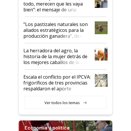
todo, merecen que les vaya
bien": el mensaje de una
ganadera uruguaya sobre las
oportunidades que se abren
"Los pastizales naturales son
para el agro en Argentina, con
aliados estratégicos para la
foco en la carne
producción ganadera", destaca
la iniciativa que ya reúne a 46
establecimientos en Argentina
La herradora del agro, la
historia de la mujer detrás de
los mejores caballos de la
Argentina y los mitos que
todavía hacen sufrir a estos
Escala el conflicto por el IPCVA:
animales: "Mientras me
frigoríficos de tres provincias
descalificaban, yo seguí
respaldaron el aporte
haciendo currículum"
obligatorio
Ver todos los temas
Economía y política