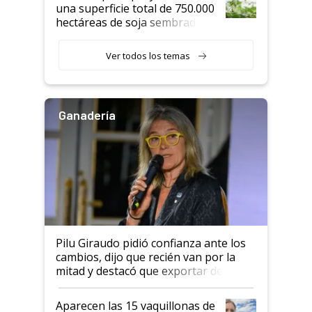
una superficie total de 750.000
hectáreas de soja sembradas
con una nueva generación de
variedades que marcan un
Ver todos los temas
salto tecnológico en genética y
rendimiento
Ganadería
Pilu Giraudo pidió confianza ante los
cambios, dijo que recién van por la
mitad y destacó que exportar dejó de
ser "para unos pocos": "Tenemos un
mandato muy claro del gobierno
Aparecen las 15 vaquillonas de