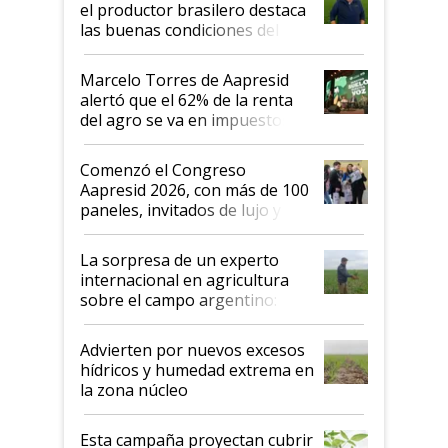
el productor brasilero destaca
las buenas condiciones del
agro argentino para invertir:
"Los veo más motivados"
Marcelo Torres de Aapresid
alertó que el 62% de la renta
del agro se va en impuestos:
"No es bueno que en
Argentina se sigan discutiendo
Comenzó el Congreso
las mismas cosas de hace 50
Aapresid 2026, con más de 100
años"
paneles, invitados de lujo y
todas las tendencias
La sorpresa de un experto
internacional en agricultura
sobre el campo argentino:
"Estoy muy impresionado"
Advierten por nuevos excesos
hídricos y humedad extrema en
la zona núcleo
Esta campaña proyectan cubrir