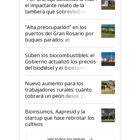
el impactante relato de la
tambera que sobrevivió al
tornado
“Alta preocupación” en los
puertos del Gran Rosario por
buques parados: el
funcionamiento de las
exportadoras en tensión tras
Suben los biocombustibles: el
la medida de fuerza de los
Gobierno actualizó los precios
prácticos
del biodiésel y el bioetanol
Nuevo aumento para los
trabajadores rurales: cuánto
cobrará un peón desde julio
Bioinsumos, Aapresid y la
startup que hace rebrotar los
cultivos
Ver todos los temas