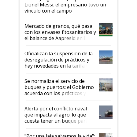
Lionel Messi: el empresario tuvo un
vínculo con el campo
Mercado de granos, qué pasa
con los envases fitosanitarios y
el balance de Aapresid en La
Posta
Oficializan la suspensión de la
desregulación de prácticos y
hay novedades en la tarifa de
la hidrovía
Se normaliza el servicio de
buques y puertos: el Gobierno
acuerda con los prácticos y
suspende el decreto de
desregulación
Alerta por el conflicto naval
que impacta al agro: lo que
cuesta tener un buque parado
y el peligro de que Argentina
pase a ser "país sucio"
"Por una laja salvamos la vida":