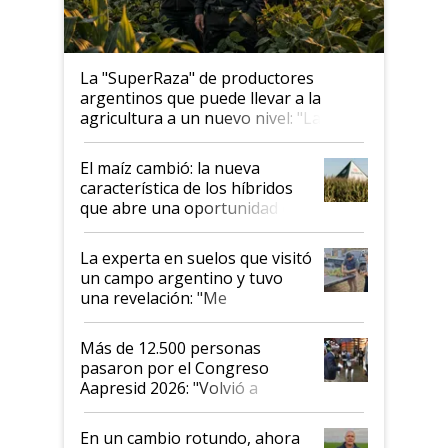
La "SuperRaza" de productores
argentinos que puede llevar a la
agricultura a un nuevo nivel: "Las
posibilidades de crecimiento son
infinitas"
El maíz cambió: la nueva
característica de los híbridos
que abre una oportunidad en
el lote
La experta en suelos que visitó
un campo argentino y tuvo
una revelación: "Me
impresionó mucho"
Más de 12.500 personas
pasaron por el Congreso
Aapresid 2026: "Volvió a
demostrar que hablar del
suelo es hablar de todo el
En un cambio rotundo, ahora
sistema productivo"