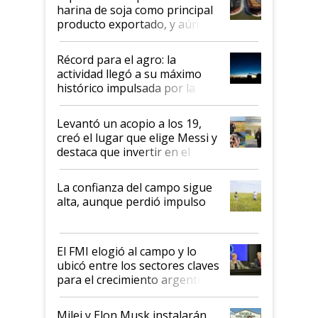
harina de soja como principal
producto exportado, y aún así
el agro aportó casi seis de cada
diez dólares y sostuvo el
Récord para el agro: la
liderazgo en un semestre
actividad llegó a su máximo
récord
histórico impulsada por la
cosecha y las exportaciones
Levantó un acopio a los 19,
creó el lugar que elige Messi y
destaca que invertir en el
kirchnerismo era como "darle
plata a un hijo para droga":
La confianza del campo sigue
Juan Félix Rossetti, el libertario
alta, aunque perdió impulso
que de una dura crisis salió
más fuerte y apuesta al cambio
de Milei
El FMI elogió al campo y lo
ubicó entre los sectores claves
para el crecimiento argentino
Milei y Elon Musk instalarán